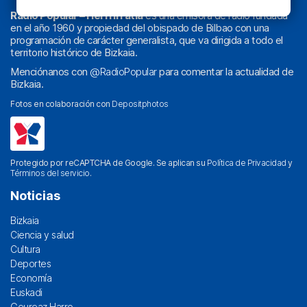
Radio Popular – Herri Irratia
es una emisora de radio fundada
en el año 1960 y propiedad del obispado de Bilbao con una
programación de carácter generalista, que va dirigida a todo el
territorio histórico de Bizkaia.
Menciónanos con
@RadioPopular
para comentar la actualidad de
Bizkaia.
Fotos en colaboración con
Depositphotos
Protegido por reCAPTCHA de Google. Se aplican su
Política de Privacidad
y
Términos del servicio
.
Noticias
Bizkaia
Ciencia y salud
Cultura
Deportes
Economía
Euskadi
Geureaz Harro