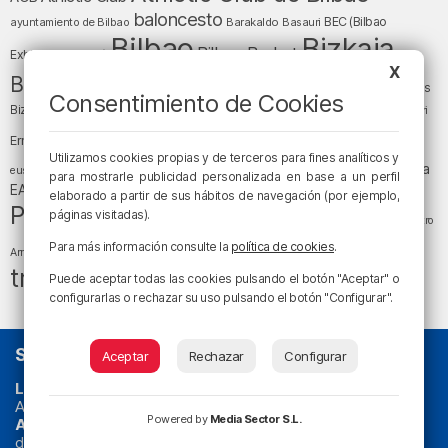
baloncesto
BEC (Bilbao
ayuntamiento de Bilbao
Barakaldo
Basauri
Bilbao
Bizkaia
Bilbao Basket
Exhibition Center)
X
cultura
Bizkaia y sus comarcas
Copa del Rey
Cáritas
Consentimiento de Cookies
Diócesis de Bilbao
el tiempo
Egunon Bizkaia
Deusto
Bizkaia
Enkarterri
Euskadi (País Vasco)
Ernesto Valverde
Ertzaintza
Utilizamos cookies propias y de terceros para fines analíticos y
fútbol
LaLiga
LaLiga
Gobierno vasco
juanma jubera
fiestas
euskera
para mostrarle publicidad personalizada en base a un perfil
música
EA Sports
Liga Endesa
noticias
Osakidetza
planes
elaborado a partir de sus hábitos de navegación (por ejemplo,
Política
sociedad
sucesos
páginas visitadas).
San Mamés
religión
Teatro
tráfico
tiempo atmosférico
tiempo
Para más información consulte la
política de cookies
.
Arriaga
tráfico en Bizkaia
Puede aceptar todas las cookies pulsando el botón "Aceptar" o
configurarlas o rechazar su uso pulsando el botón "Configurar".
SOBRE NOSOTROS
Aceptar
Rechazar
Configurar
La radio sin cadenas
. Desde 1960 haciendo radio en Bilbao.
Actualidad y
podcast
de
Bilbao
y
Bizkaia
, los partidos del
Powered by
Media Sector S.L.
Athletic
en
‘La Emoción del Bacalao’
, noticias de sucesos,
deportes, sociedad, cultura, política, religión y obra social.