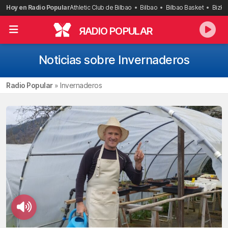
Saltar
Hoy en Radio Popular
Athletic Club de Bilbao
Bilbao
Bilbao Basket
Bizka
al
contenido
R
ADIO POPULAR
Noticias sobre Invernaderos
Radio Popular
»
Invernaderos