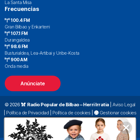
La Santa Misa
Frecuencias
100.4 FM
Gran Bilbao y Enkarterri
107.1 FM
Durangaldea
98.6 FM
Busturialdea, Lea-Artibai y Uribe-Kosta
900 AM
Onda media
Anúnciate
© 2026
Radio Popular de Bilbao – Herri Irratia
|
Aviso Legal
|
Política de Privacidad
|
Política de cookies
|
Gestionar cookies
Alda. Mazarredo, 47 – 7º 48009 Bilbao |
94 423 92 00
|
oyentes@radiopopular.com