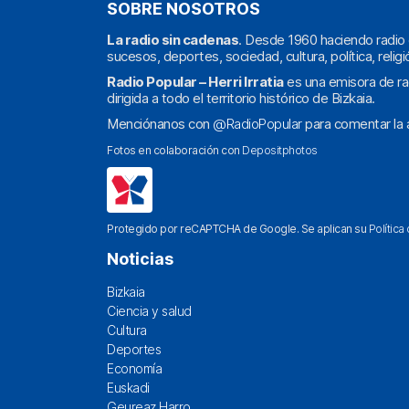
SOBRE NOSOTROS
La radio sin cadenas
. Desde 1960 haciendo radio 
sucesos, deportes, sociedad, cultura, política, religi
Radio Popular – Herri Irratia
es una emisora de ra
dirigida a todo el territorio histórico de Bizkaia.
Menciónanos con
@RadioPopular
para comentar la a
Fotos en colaboración con
Depositphotos
Protegido por reCAPTCHA de Google. Se aplican su
Política
Noticias
Bizkaia
Ciencia y salud
Cultura
Deportes
Economía
Euskadi
Geureaz Harro