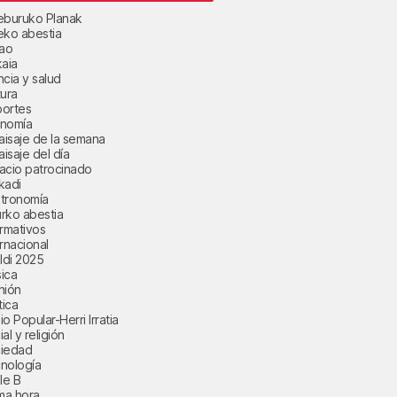
eburuko Planak
eko abestia
bao
kaia
ncia y salud
tura
ortes
nomía
paisaje de la semana
aisaje del día
acio patrocinado
kadi
tronomía
rko abestia
ormativos
ernacional
aldi 2025
ica
nión
tica
o Popular-Herri Irratia
al y religión
iedad
nología
le B
ima hora