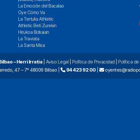
La Emoción del Bacalao
Oye Cómo Va
La Tertulia Athletic
Athletic Beti Zurekin
Hirukoa Bizkaian
La Traviata
La Santa Misa
lbao – Herri Irratia
|
Aviso Legal
|
Política de Privacidad
|
Política d
arredo, 47 – 7º 48009 Bilbao |
94 423 92 00
|
oyentes@radiopo