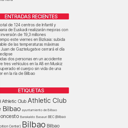
ENTRADAS RECIENTES
otal de 124 centros de Infantil y
maria de Euskadi realizarán mejoras con
 inversión de 19,3 millones
tiempo este viernes en Bizkaia: subida
able de las temperaturas máximas
 Juan de Gaztelugatxe cerrará el día
 eclipse
idas dos personas en un accidente
re tres vehículos en la A8 en Muskiz
uperado el cuerpo sin vida de una
r en la ría de Bilbao
ETIQUETAS
Athletic Club
Athletic Club
B
 Bilbao
ayuntamiento de Bilbao
loncesto
BEC (Bilbao
Barakaldo
Basauri
Bilbao
Bilbao
bition Center)