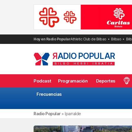
Saltar
al
contenido
Hoy en Radio Popular
Athletic Club de Bilbao
Bilbao
Bil
R
ADIO POPULAR
BILBO
HERRI
IRRATIA
Podcast
Programación
Deportes
Frecuencias
Radio Popular
»
Iparralde