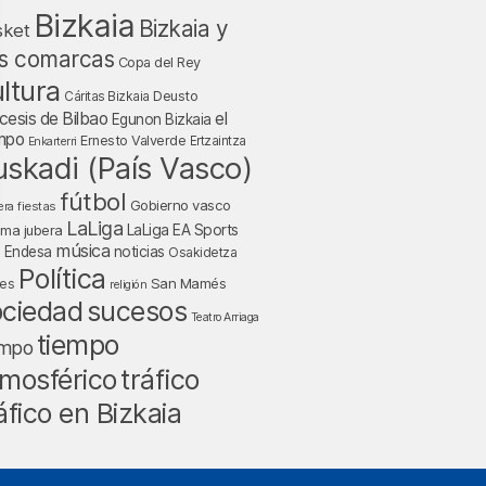
Bizkaia
Bizkaia y
sket
s comarcas
Copa del Rey
ltura
Deusto
Cáritas Bizkaia
cesis de Bilbao
el
Egunon Bizkaia
mpo
Ernesto Valverde
Ertzaintza
Enkarterri
uskadi (País Vasco)
fútbol
Gobierno vasco
fiestas
era
LaLiga
LaLiga EA Sports
nma jubera
música
a Endesa
noticias
Osakidetza
Política
San Mamés
nes
religión
ociedad
sucesos
Teatro Arriaga
tiempo
empo
tráfico
mosférico
áfico en Bizkaia