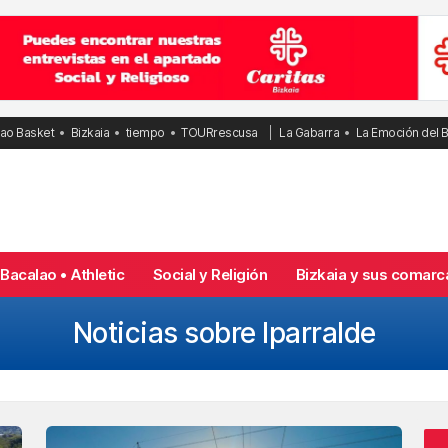
bao Basket
Bizkaia
tiempo
TOURrescusa
La Gabarra
La Emoción del 
Bacalao • Athletic
Social y Religión
Bizkaia y sus comarc
Noticias sobre Iparralde