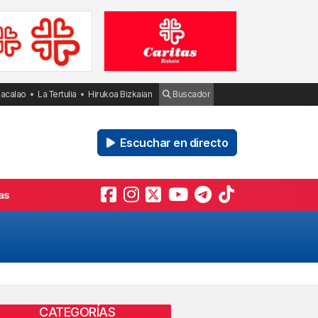
Bacalao
La Tertulia
Hirukoa Bizkaian
Buscador
Escuchar en directo
as
CATEGORÍAS