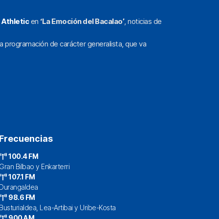
l
Athletic
en
‘La Emoción del Bacalao’
, noticias de
a programación de carácter generalista, que va
Frecuencias
100.4 FM
Gran Bilbao y Enkarterri
107.1 FM
Durangaldea
98.6 FM
Busturialdea, Lea-Artibai y Uribe-Kosta
900 AM