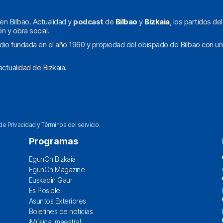
en Bilbao. Actualidad y
podcast
de
Bilbao
y
Bizkaia
, los partidos de
ón y obra social.
dio fundada en el año 1960 y propiedad del obispado de Bilbao con un
ctualidad de Bizkaia.
 de Privacidad
y
Términos del servicio
.
Programas
EgunOn Bizkaia
EgunOn Magazine
Euskadin Gaur
Es Posible
Asuntos Exteriores
Boletines de noticias
¡Música, maestra!