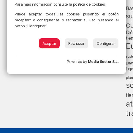
Para más información consulte la
política de cookies
.
Ba
Puede aceptar todas las cookies pulsando el botón
su
"Aceptar" o configurarlas o rechazar su uso pulsando el
cu
botón "Configurar".
Dió
tie
Aceptar
Rechazar
Configurar
E
eusk
Powered by
Media Sector S.L.
jua
Lig
pla
s
ti
at
tr