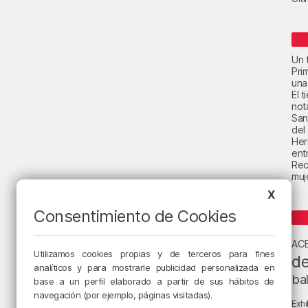
Un t
Pri
una
El 
not
San
del
Her
ent
Rec
muje
X
Consentimiento de Cookies
AC
Utilizamos cookies propias y de terceros para fines
de
analíticos y para mostrarle publicidad personalizada en
ba
base a un perfil elaborado a partir de sus hábitos de
navegación (por ejemplo, páginas visitadas).
Exhi