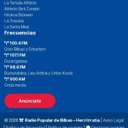
La Tertulia Athletic
Athletic Beti Zurekin
Hirukoa Bizkaian
La Traviata
La Santa Misa
Frecuencias
100.4 FM
Gran Bilbao y Enkarterri
107.1 FM
Durangaldea
98.6 FM
Busturialdea, Lea-Artibai y Uribe-Kosta
900 AM
Onda media
Anúnciate
© 2026
Radio Popular de Bilbao – Herri Irratia
|
Aviso Legal
|
Política de Privacidad
|
Política de cookies
|
Gestionar cookies