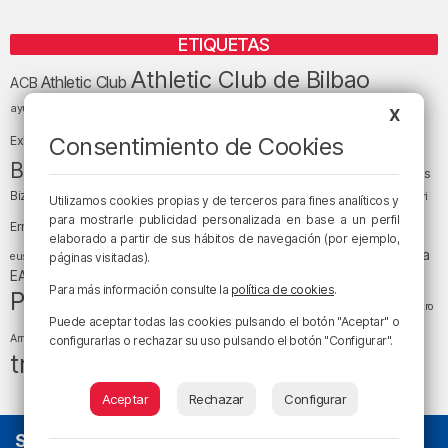
ETIQUETAS
Athletic Club de Bilbao
Athletic Club
ACB
baloncesto
BEC (Bilbao
ayuntamiento de Bilbao
Barakaldo
Basauri
X
Bilbao
Bizkaia
Bilbao Basket
Consentimiento de Cookies
Exhibition Center)
cultura
Bizkaia y sus comarcas
Copa del Rey
Cáritas
Diócesis de Bilbao
el tiempo
Egunon Bizkaia
Deusto
Bizkaia
Enkarterri
Utilizamos cookies propias y de terceros para fines analíticos y
Euskadi (País Vasco)
para mostrarle publicidad personalizada en base a un perfil
Ernesto Valverde
Ertzaintza
elaborado a partir de sus hábitos de navegación (por ejemplo,
fútbol
LaLiga
LaLiga
Gobierno vasco
juanma jubera
fiestas
euskera
páginas visitadas).
música
EA Sports
Liga Endesa
noticias
Osakidetza
planes
Para más información consulte la
política de cookies
.
Política
sociedad
sucesos
San Mamés
religión
Teatro
Puede aceptar todas las cookies pulsando el botón "Aceptar" o
tráfico
tiempo atmosférico
tiempo
Arriaga
configurarlas o rechazar su uso pulsando el botón "Configurar".
tráfico en Bizkaia
Aceptar
Rechazar
Configurar
SOBRE NOSOTROS