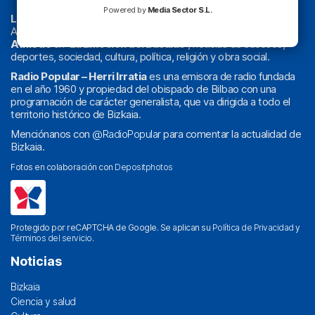
Powered by
Media Sector S.L.
La radio sin cadenas
. Desde 1960 haciendo radio en Bilbao.
Actualidad y
podcast
de
Bilbao
y
Bizkaia
, los partidos del
Athletic
en
‘La Emoción del Bacalao’
, noticias de sucesos,
deportes, sociedad, cultura, política, religión y obra social.
Radio Popular – Herri Irratia
es una emisora de radio fundada
en el año 1960 y propiedad del obispado de Bilbao con una
programación de carácter generalista, que va dirigida a todo el
territorio histórico de Bizkaia.
Menciónanos con
@RadioPopular
para comentar la actualidad de
Bizkaia.
Fotos en colaboración con
Depositphotos
Protegido por reCAPTCHA de Google. Se aplican su
Política de Privacidad
y
Términos del servicio
.
Noticias
Bizkaia
Ciencia y salud