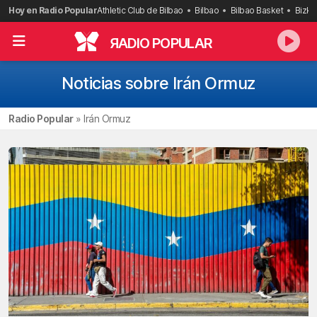
Saltar
Hoy en Radio Popular
Athletic Club de Bilbao
Bilbao
Bilbao Basket
Bizka
al
contenido
R
ADIO POPULAR
Noticias sobre Irán Ormuz
Radio Popular
»
Irán Ormuz