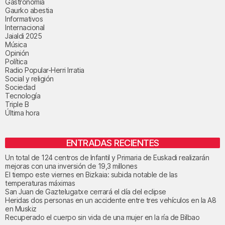
Gastronomía
Gaurko abestia
Informativos
Internacional
Jaialdi 2025
Música
Opinión
Política
Radio Popular-Herri Irratia
Social y religión
Sociedad
Tecnología
Triple B
Última hora
ENTRADAS RECIENTES
Un total de 124 centros de Infantil y Primaria de Euskadi realizarán
mejoras con una inversión de 19,3 millones
El tiempo este viernes en Bizkaia: subida notable de las
temperaturas máximas
San Juan de Gaztelugatxe cerrará el día del eclipse
Heridas dos personas en un accidente entre tres vehículos en la A8
en Muskiz
Recuperado el cuerpo sin vida de una mujer en la ría de Bilbao