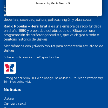
Powered by
Media Sector S.L.
La radio sin cadenas
. Desde 1960 haciendo radio en Bilbao.
Actualidad y
podcast
de
Bilbao
y
Bizkaia
, los partidos del
Athletic
en
‘La Emoción del Bacalao’
, noticias de sucesos,
deportes, sociedad, cultura, política, religión y obra social.
Radio Popular – Herri Irratia
es una emisora de radio fundada
en el año 1960 y propiedad del obispado de Bilbao con una
programación de carácter generalista, que va dirigida a todo el
territorio histórico de Bizkaia.
Menciónanos con
@RadioPopular
para comentar la actualidad de
Bizkaia.
Fotos en colaboración con
Depositphotos
Protegido por reCAPTCHA de Google. Se aplican su
Política de Privacidad
y
Términos del servicio
.
Noticias
Bizkaia
Ciencia y salud