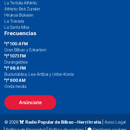
La Tertulia Athletic
Athletic Beti Zurekin
Hirukoa Bizkaian
La Traviata
La Santa Misa
Frecuencias
100.4 FM
Gran Bilbao y Enkarterri
107.1 FM
Durangaldea
98.6 FM
Busturialdea, Lea-Artibai y Uribe-Kosta
900 AM
Onda media
Anúnciate
© 2026
Radio Popular de Bilbao – Herri Irratia
|
Aviso Legal
|
Política de Privacidad
|
Política de cookies
|
Gestionar cookies