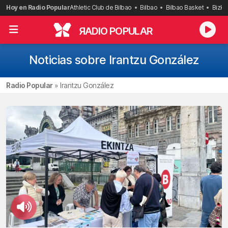
Saltar
Hoy en Radio Popular
Athletic Club de Bilbao
Bilbao
Bilbao Basket
Bizka
al
contenido
R
ADIO POPULAR
Noticias sobre Irantzu González
Radio Popular
»
Irantzu González