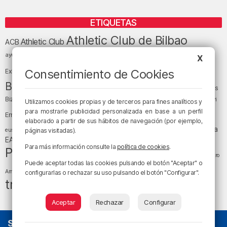
ETIQUETAS
Athletic Club de Bilbao
Athletic Club
ACB
baloncesto
BEC (Bilbao
ayuntamiento de Bilbao
Barakaldo
Basauri
X
Bilbao
Bizkaia
Bilbao Basket
Consentimiento de Cookies
Exhibition Center)
cultura
Bizkaia y sus comarcas
Copa del Rey
Cáritas
Diócesis de Bilbao
el tiempo
Egunon Bizkaia
Deusto
Bizkaia
Enkarterri
Utilizamos cookies propias y de terceros para fines analíticos y
Euskadi (País Vasco)
para mostrarle publicidad personalizada en base a un perfil
Ernesto Valverde
Ertzaintza
elaborado a partir de sus hábitos de navegación (por ejemplo,
fútbol
LaLiga
LaLiga
Gobierno vasco
juanma jubera
fiestas
euskera
páginas visitadas).
música
EA Sports
Liga Endesa
noticias
Osakidetza
planes
Para más información consulte la
política de cookies
.
Política
sociedad
sucesos
San Mamés
religión
Teatro
Puede aceptar todas las cookies pulsando el botón "Aceptar" o
tráfico
tiempo atmosférico
tiempo
Arriaga
configurarlas o rechazar su uso pulsando el botón "Configurar".
tráfico en Bizkaia
Aceptar
Rechazar
Configurar
SOBRE NOSOTROS