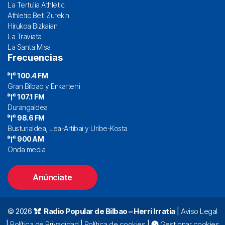
La Tertulia Athletic
Athletic Beti Zurekin
Hirukoa Bizkaian
La Traviata
La Santa Misa
Frecuencias
100.4 FM
Gran Bilbao y Enkarterri
107.1 FM
Durangaldea
98.6 FM
Busturialdea, Lea-Artibai y Uribe-Kosta
900 AM
Onda media
Anúnciate
© 2026
Radio Popular de Bilbao – Herri Irratia
|
Aviso Legal
|
Política de Privacidad
|
Política de cookies
|
Gestionar cookies