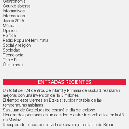
Gastronomía
Gaurko abestia
Informativos
Internacional
Jaialdi 2025
Música
Opinión
Política
Radio Popular-Herri Irratia
Social y religión
Sociedad
Tecnología
Triple B
Última hora
ENTRADAS RECIENTES
Un total de 124 centros de Infantil y Primaria de Euskadi realizarán
mejoras con una inversión de 19,3 millones
El tiempo este viernes en Bizkaia: subida notable de las
temperaturas máximas
San Juan de Gaztelugatxe cerrará el día del eclipse
Heridas dos personas en un accidente entre tres vehículos en la A8
en Muskiz
Recuperado el cuerpo sin vida de una mujer en la ría de Bilbao