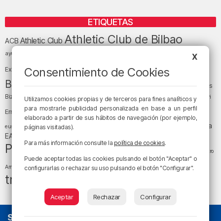
ETIQUETAS
Athletic Club de Bilbao
Athletic Club
ACB
baloncesto
BEC (Bilbao
ayuntamiento de Bilbao
Barakaldo
Basauri
X
Bilbao
Bizkaia
Bilbao Basket
Consentimiento de Cookies
Exhibition Center)
cultura
Bizkaia y sus comarcas
Copa del Rey
Cáritas
Diócesis de Bilbao
el tiempo
Egunon Bizkaia
Deusto
Bizkaia
Enkarterri
Utilizamos cookies propias y de terceros para fines analíticos y
Euskadi (País Vasco)
para mostrarle publicidad personalizada en base a un perfil
Ernesto Valverde
Ertzaintza
elaborado a partir de sus hábitos de navegación (por ejemplo,
fútbol
LaLiga
LaLiga
Gobierno vasco
juanma jubera
fiestas
euskera
páginas visitadas).
música
EA Sports
Liga Endesa
noticias
Osakidetza
planes
Para más información consulte la
política de cookies
.
Política
sociedad
sucesos
San Mamés
religión
Teatro
Puede aceptar todas las cookies pulsando el botón "Aceptar" o
tráfico
tiempo atmosférico
tiempo
Arriaga
configurarlas o rechazar su uso pulsando el botón "Configurar".
tráfico en Bizkaia
Aceptar
Rechazar
Configurar
SOBRE NOSOTROS