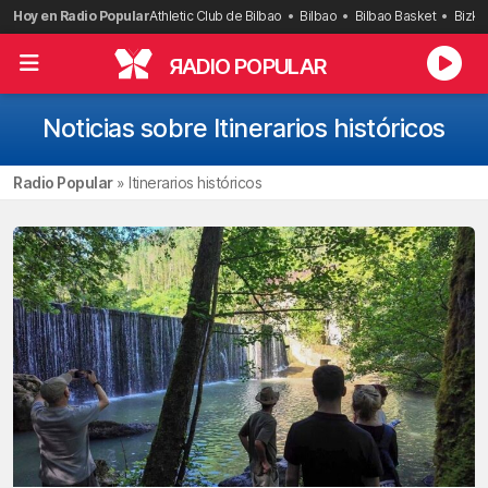
Saltar
Hoy en Radio Popular
Athletic Club de Bilbao
Bilbao
Bilbao Basket
Bizka
al
contenido
R
ADIO POPULAR
Noticias sobre Itinerarios históricos
Radio Popular
»
Itinerarios históricos