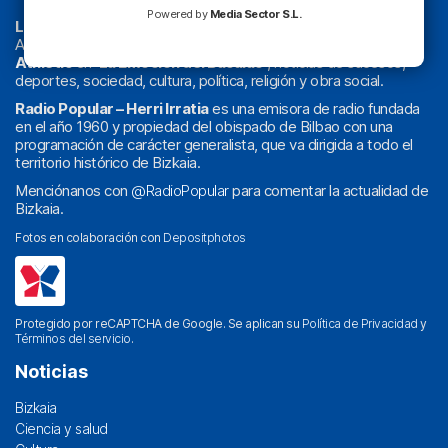
Powered by
Media Sector S.L.
La radio sin cadenas
. Desde 1960 haciendo radio en Bilbao.
Actualidad y
podcast
de
Bilbao
y
Bizkaia
, los partidos del
Athletic
en
‘La Emoción del Bacalao’
, noticias de sucesos,
deportes, sociedad, cultura, política, religión y obra social.
Radio Popular – Herri Irratia
es una emisora de radio fundada
en el año 1960 y propiedad del obispado de Bilbao con una
programación de carácter generalista, que va dirigida a todo el
territorio histórico de Bizkaia.
Menciónanos con
@RadioPopular
para comentar la actualidad de
Bizkaia.
Fotos en colaboración con
Depositphotos
Protegido por reCAPTCHA de Google. Se aplican su
Política de Privacidad
y
Términos del servicio
.
Noticias
Bizkaia
Ciencia y salud