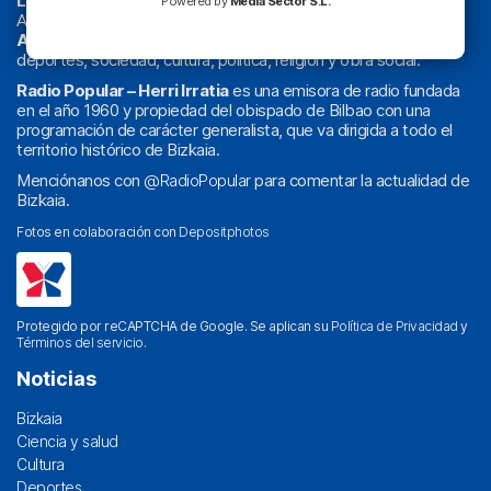
La radio sin cadenas
. Desde 1960 haciendo radio en Bilbao.
Powered by
Media Sector S.L.
Actualidad y
podcast
de
Bilbao
y
Bizkaia
, los partidos del
Athletic
en
‘La Emoción del Bacalao’
, noticias de sucesos,
deportes, sociedad, cultura, política, religión y obra social.
Radio Popular – Herri Irratia
es una emisora de radio fundada
en el año 1960 y propiedad del obispado de Bilbao con una
programación de carácter generalista, que va dirigida a todo el
territorio histórico de Bizkaia.
Menciónanos con
@RadioPopular
para comentar la actualidad de
Bizkaia.
Fotos en colaboración con
Depositphotos
Protegido por reCAPTCHA de Google. Se aplican su
Política de Privacidad
y
Términos del servicio
.
Noticias
Bizkaia
Ciencia y salud
Cultura
Deportes