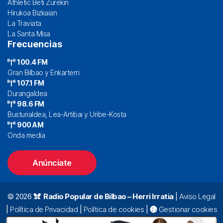
Athletic Beti Zurekin
Hirukoa Bizkaian
La Traviata
La Santa Misa
Frecuencias
100.4 FM
Gran Bilbao y Enkarterri
107.1 FM
Durangaldea
98.6 FM
Busturialdea, Lea-Artibai y Uribe-Kosta
900 AM
Onda media
Anúnciate
© 2026
Radio Popular de Bilbao – Herri Irratia
|
Aviso Legal
|
Política de Privacidad
|
Política de cookies
|
Gestionar cookies
Alda. Mazarredo, 47 – 7º 48009 Bilbao |
94 423 92 00
|