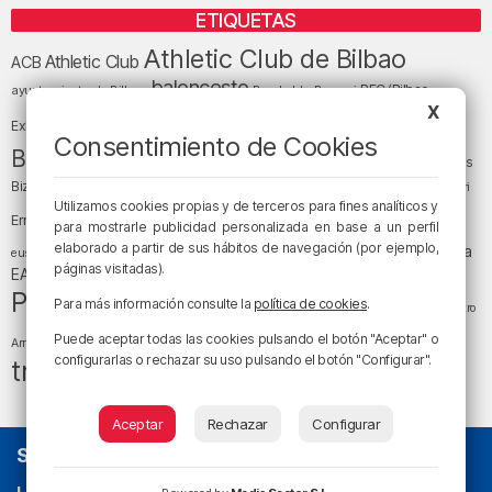
ETIQUETAS
Athletic Club de Bilbao
Athletic Club
ACB
baloncesto
BEC (Bilbao
ayuntamiento de Bilbao
Barakaldo
Basauri
Bilbao
Bizkaia
X
Bilbao Basket
Exhibition Center)
Consentimiento de Cookies
cultura
Bizkaia y sus comarcas
Copa del Rey
Cáritas
Diócesis de Bilbao
el tiempo
Egunon Bizkaia
Deusto
Bizkaia
Enkarterri
Euskadi (País Vasco)
Utilizamos cookies propias y de terceros para fines analíticos y
Ernesto Valverde
Ertzaintza
para mostrarle publicidad personalizada en base a un perfil
fútbol
LaLiga
elaborado a partir de sus hábitos de navegación (por ejemplo,
LaLiga
Gobierno vasco
juanma jubera
fiestas
euskera
páginas visitadas).
música
EA Sports
Liga Endesa
noticias
Osakidetza
planes
Política
sociedad
sucesos
Para más información consulte la
política de cookies
.
San Mamés
religión
Teatro
tráfico
tiempo atmosférico
tiempo
Puede aceptar todas las cookies pulsando el botón "Aceptar" o
Arriaga
configurarlas o rechazar su uso pulsando el botón "Configurar".
tráfico en Bizkaia
Aceptar
Rechazar
Configurar
SOBRE NOSOTROS