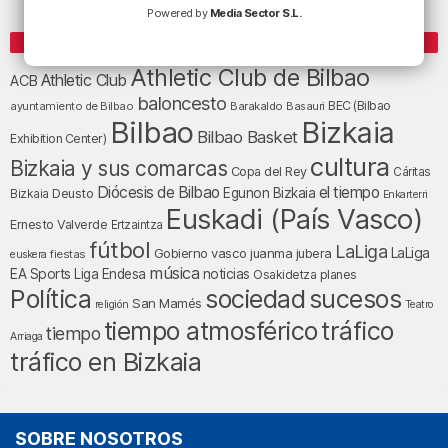
Powered by
Media Sector S.L.
ETIQUETAS
Athletic Club de Bilbao
Athletic Club
ACB
baloncesto
BEC (Bilbao
ayuntamiento de Bilbao
Barakaldo
Basauri
Bilbao
Bizkaia
Bilbao Basket
Exhibition Center)
cultura
Bizkaia y sus comarcas
Copa del Rey
Cáritas
Diócesis de Bilbao
el tiempo
Egunon Bizkaia
Deusto
Bizkaia
Enkarterri
Euskadi (País Vasco)
Ernesto Valverde
Ertzaintza
fútbol
LaLiga
LaLiga
Gobierno vasco
juanma jubera
fiestas
euskera
música
EA Sports
Liga Endesa
noticias
Osakidetza
planes
Política
sociedad
sucesos
San Mamés
religión
Teatro
tráfico
tiempo atmosférico
tiempo
Arriaga
tráfico en Bizkaia
SOBRE NOSOTROS