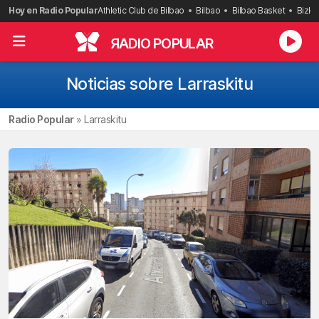
Saltar
Hoy en Radio Popular
Athletic Club de Bilbao
Bilbao
Bilbao Basket
Bizka
al
contenido
R
ADIO POPULAR
Noticias sobre Larraskitu
Radio Popular
»
Larraskitu