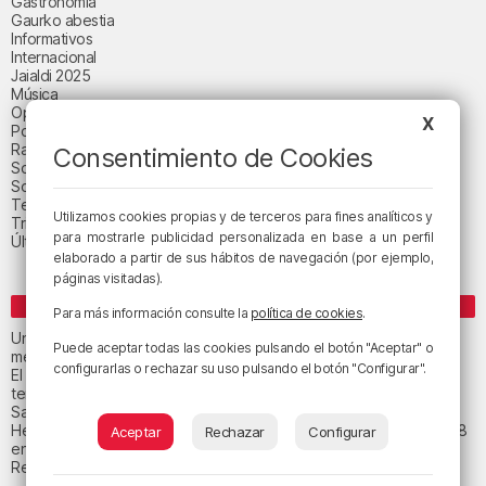
Gastronomía
Gaurko abestia
Informativos
Internacional
Jaialdi 2025
Música
Opinión
X
Política
Radio Popular-Herri Irratia
Consentimiento de Cookies
Social y religión
Sociedad
Tecnología
Utilizamos cookies propias y de terceros para fines analíticos y
Triple B
para mostrarle publicidad personalizada en base a un perfil
Última hora
elaborado a partir de sus hábitos de navegación (por ejemplo,
páginas visitadas).
ENTRADAS RECIENTES
Para más información consulte la
política de cookies
.
Un total de 124 centros de Infantil y Primaria de Euskadi realizarán
Puede aceptar todas las cookies pulsando el botón "Aceptar" o
mejoras con una inversión de 19,3 millones
configurarlas o rechazar su uso pulsando el botón "Configurar".
El tiempo este viernes en Bizkaia: subida notable de las
temperaturas máximas
San Juan de Gaztelugatxe cerrará el día del eclipse
Heridas dos personas en un accidente entre tres vehículos en la A8
Aceptar
Rechazar
Configurar
en Muskiz
Recuperado el cuerpo sin vida de una mujer en la ría de Bilbao