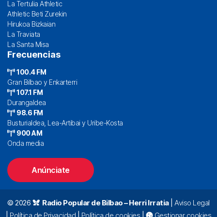
La Tertulia Athletic
Athletic Beti Zurekin
Hirukoa Bizkaian
La Traviata
La Santa Misa
Frecuencias
100.4 FM
Gran Bilbao y Enkarterri
107.1 FM
Durangaldea
98.6 FM
Busturialdea, Lea-Artibai y Uribe-Kosta
900 AM
Onda media
Anúnciate
© 2026
Radio Popular de Bilbao – Herri Irratia
|
Aviso Legal
|
Política de Privacidad
|
Política de cookies
|
Gestionar cookies