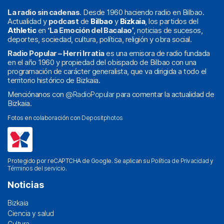
La radio sin cadenas
. Desde 1960 haciendo radio en Bilbao.
Actualidad y
podcast
de
Bilbao
y
Bizkaia
, los partidos del
Athletic
en
‘La Emoción del Bacalao’
, noticias de sucesos,
deportes, sociedad, cultura, política, religión y obra social.
Radio Popular – Herri Irratia
es una emisora de radio fundada
en el año 1960 y propiedad del obispado de Bilbao con una
programación de carácter generalista, que va dirigida a todo el
territorio histórico de Bizkaia.
Menciónanos con
@RadioPopular
para comentar la actualidad de
Bizkaia.
Fotos en colaboración con
Depositphotos
Protegido por reCAPTCHA de Google. Se aplican su
Política de Privacidad
y
Términos del servicio
.
Noticias
Bizkaia
Ciencia y salud
Cultura