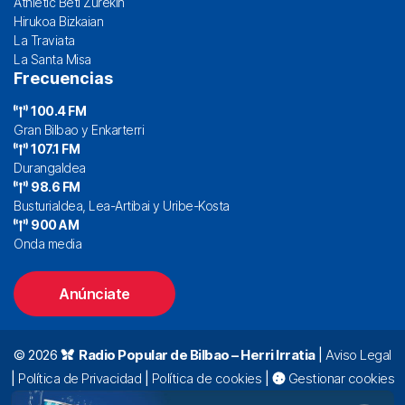
Athletic Beti Zurekin
Hirukoa Bizkaian
La Traviata
La Santa Misa
Frecuencias
100.4 FM
Gran Bilbao y Enkarterri
107.1 FM
Durangaldea
98.6 FM
Busturialdea, Lea-Artibai y Uribe-Kosta
900 AM
Onda media
Anúnciate
© 2026
Radio Popular de Bilbao – Herri Irratia
|
Aviso Legal
|
Política de Privacidad
|
Política de cookies
|
Gestionar cookies
Alda. Mazarredo, 47 – 7º 48009 Bilbao |
94 423 92 00
|