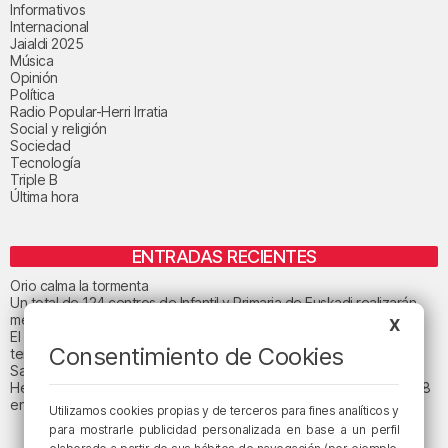
Informativos
Internacional
Jaialdi 2025
Música
Opinión
Política
Radio Popular-Herri Irratia
Social y religión
Sociedad
Tecnología
Triple B
Última hora
ENTRADAS RECIENTES
Orio calma la tormenta
Un total de 124 centros de Infantil y Primaria de Euskadi realizarán
mejoras con una inversión de 19,3 millones
X
El tiempo este viernes en Bizkaia: subida notable de las
Consentimiento de Cookies
temperaturas máximas
San Juan de Gaztelugatxe cerrará el día del eclipse
Heridas dos personas en un accidente entre tres vehículos en la A8
en Muskiz
Utilizamos cookies propias y de terceros para fines analíticos y
para mostrarle publicidad personalizada en base a un perfil