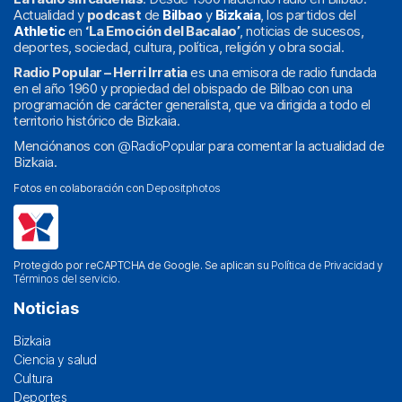
Actualidad y
podcast
de
Bilbao
y
Bizkaia
, los partidos del
Athletic
en
‘La Emoción del Bacalao’
, noticias de sucesos,
deportes, sociedad, cultura, política, religión y obra social.
Radio Popular – Herri Irratia
es una emisora de radio fundada
en el año 1960 y propiedad del obispado de Bilbao con una
programación de carácter generalista, que va dirigida a todo el
territorio histórico de Bizkaia.
Menciónanos con
@RadioPopular
para comentar la actualidad de
Bizkaia.
Fotos en colaboración con
Depositphotos
Protegido por reCAPTCHA de Google. Se aplican su
Política de Privacidad
y
Términos del servicio
.
Noticias
Bizkaia
Ciencia y salud
Cultura
Deportes