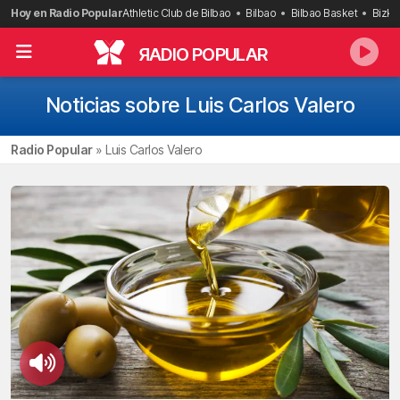
Saltar
Hoy en Radio Popular
Athletic Club de Bilbao
Bilbao
Bilbao Basket
Bizka
al
contenido
R
ADIO POPULAR
Noticias sobre Luis Carlos Valero
Radio Popular
»
Luis Carlos Valero