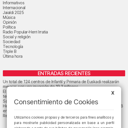
Informativos
Internacional
Jaialdi 2025
Música
Opinión
Política
Radio Popular-Herri Irratia
Social y religión
Sociedad
Tecnología
Triple B
Última hora
ENTRADAS RECIENTES
Un total de 124 centros de Infantil y Primaria de Euskadi realizarán
mejoras con una inversión de 19,3 millones
El tiempo este viernes en Bizkaia: subida notable de las
X
temperaturas máximas
Consentimiento de Cookies
San Juan de Gaztelugatxe cerrará el día del eclipse
Heridas dos personas en un accidente entre tres vehículos en la A8
en Muskiz
Recuperado el cuerpo sin vida de una mujer en la ría de Bilbao
Utilizamos cookies propias y de terceros para fines analíticos y
para mostrarle publicidad personalizada en base a un perfil