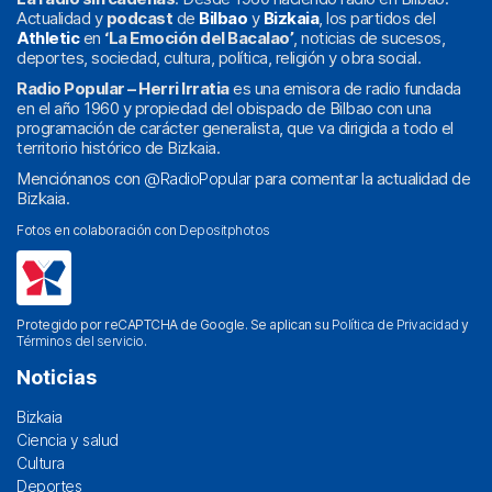
Actualidad y
podcast
de
Bilbao
y
Bizkaia
, los partidos del
Athletic
en
‘La Emoción del Bacalao’
, noticias de sucesos,
deportes, sociedad, cultura, política, religión y obra social.
Radio Popular – Herri Irratia
es una emisora de radio fundada
en el año 1960 y propiedad del obispado de Bilbao con una
programación de carácter generalista, que va dirigida a todo el
territorio histórico de Bizkaia.
Menciónanos con
@RadioPopular
para comentar la actualidad de
Bizkaia.
Fotos en colaboración con
Depositphotos
Protegido por reCAPTCHA de Google. Se aplican su
Política de Privacidad
y
Términos del servicio
.
Noticias
Bizkaia
Ciencia y salud
Cultura
Deportes