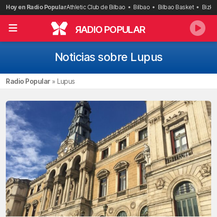
Saltar
Hoy en Radio Popular
Athletic Club de Bilbao
Bilbao
Bilbao Basket
Bizka
al
contenido
R
ADIO POPULAR
Noticias sobre Lupus
Radio Popular
»
Lupus