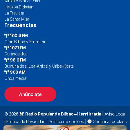
Athletic Beti Zurekin
Hirukoa Bizkaian
La Traviata
La Santa Misa
Frecuencias
100.4 FM
Gran Bilbao y Enkarterri
107.1 FM
Durangaldea
98.6 FM
Busturialdea, Lea-Artibai y Uribe-Kosta
900 AM
Onda media
Anúnciate
© 2026
Radio Popular de Bilbao – Herri Irratia
|
Aviso Legal
|
Política de Privacidad
|
Política de cookies
|
Gestionar cookies
Alda. Mazarredo, 47 – 7º 48009 Bilbao |
94 423 92 00
|