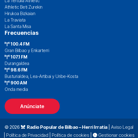
La Tertulia Athletic
Athletic Beti Zurekin
Hirukoa Bizkaian
La Traviata
La Santa Misa
Frecuencias
100.4 FM
Gran Bilbao y Enkarterri
107.1 FM
Durangaldea
98.6 FM
Busturialdea, Lea-Artibai y Uribe-Kosta
900 AM
Onda media
Anúnciate
© 2026
Radio Popular de Bilbao – Herri Irratia
|
Aviso Legal
|
Política de Privacidad
|
Política de cookies
|
Gestionar cookies