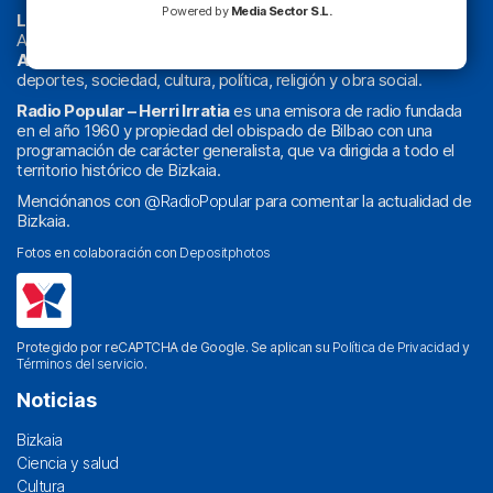
Powered by
Media Sector S.L.
La radio sin cadenas
. Desde 1960 haciendo radio en Bilbao.
Actualidad y
podcast
de
Bilbao
y
Bizkaia
, los partidos del
Athletic
en
‘La Emoción del Bacalao’
, noticias de sucesos,
deportes, sociedad, cultura, política, religión y obra social.
Radio Popular – Herri Irratia
es una emisora de radio fundada
en el año 1960 y propiedad del obispado de Bilbao con una
programación de carácter generalista, que va dirigida a todo el
territorio histórico de Bizkaia.
Menciónanos con
@RadioPopular
para comentar la actualidad de
Bizkaia.
Fotos en colaboración con
Depositphotos
Protegido por reCAPTCHA de Google. Se aplican su
Política de Privacidad
y
Términos del servicio
.
Noticias
Bizkaia
Ciencia y salud
Cultura