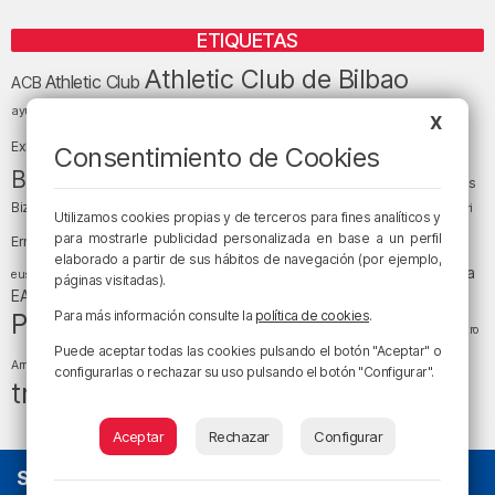
ETIQUETAS
Athletic Club de Bilbao
Athletic Club
ACB
baloncesto
BEC (Bilbao
ayuntamiento de Bilbao
Barakaldo
Basauri
X
Bilbao
Bizkaia
Bilbao Basket
Exhibition Center)
Consentimiento de Cookies
cultura
Bizkaia y sus comarcas
Copa del Rey
Cáritas
Diócesis de Bilbao
el tiempo
Egunon Bizkaia
Deusto
Bizkaia
Enkarterri
Utilizamos cookies propias y de terceros para fines analíticos y
Euskadi (País Vasco)
para mostrarle publicidad personalizada en base a un perfil
Ernesto Valverde
Ertzaintza
elaborado a partir de sus hábitos de navegación (por ejemplo,
fútbol
LaLiga
LaLiga
Gobierno vasco
juanma jubera
fiestas
euskera
páginas visitadas).
música
EA Sports
Liga Endesa
noticias
Osakidetza
planes
Política
sociedad
sucesos
Para más información consulte la
política de cookies
.
San Mamés
religión
Teatro
tráfico
tiempo atmosférico
Puede aceptar todas las cookies pulsando el botón "Aceptar" o
tiempo
Arriaga
configurarlas o rechazar su uso pulsando el botón "Configurar".
tráfico en Bizkaia
Aceptar
Rechazar
Configurar
SOBRE NOSOTROS