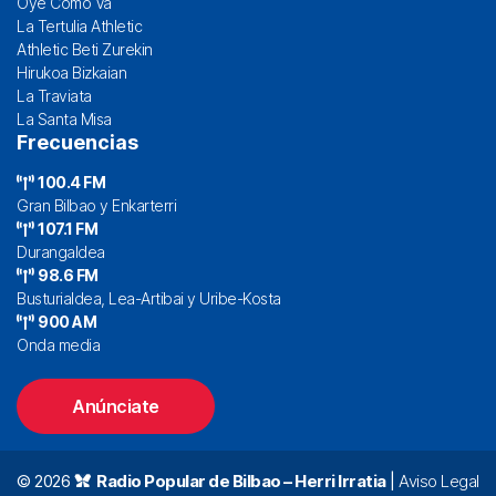
Oye Cómo Va
La Tertulia Athletic
Athletic Beti Zurekin
Hirukoa Bizkaian
La Traviata
La Santa Misa
Frecuencias
100.4 FM
Gran Bilbao y Enkarterri
107.1 FM
Durangaldea
98.6 FM
Busturialdea, Lea-Artibai y Uribe-Kosta
900 AM
Onda media
Anúnciate
© 2026
Radio Popular de Bilbao – Herri Irratia
|
Aviso Legal