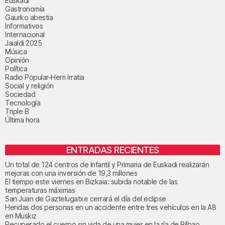
Euskadi
Gastronomía
Gaurko abestia
Informativos
Internacional
Jaialdi 2025
Música
Opinión
Política
Radio Popular-Herri Irratia
Social y religión
Sociedad
Tecnología
Triple B
Última hora
ENTRADAS RECIENTES
Un total de 124 centros de Infantil y Primaria de Euskadi realizarán
mejoras con una inversión de 19,3 millones
El tiempo este viernes en Bizkaia: subida notable de las
temperaturas máximas
San Juan de Gaztelugatxe cerrará el día del eclipse
Heridas dos personas en un accidente entre tres vehículos en la A8
en Muskiz
Recuperado el cuerpo sin vida de una mujer en la ría de Bilbao