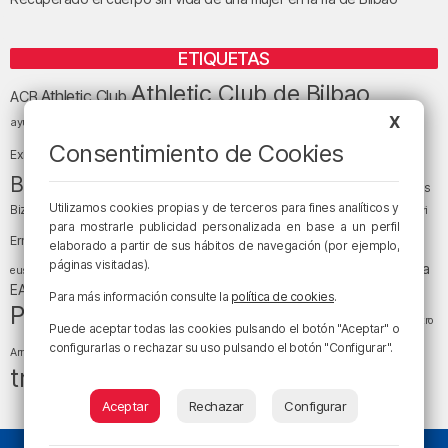
ETIQUETAS
Athletic Club de Bilbao
Athletic Club
ACB
baloncesto
X
BEC (Bilbao
ayuntamiento de Bilbao
Barakaldo
Basauri
Bilbao
Bizkaia
Consentimiento de Cookies
Bilbao Basket
Exhibition Center)
cultura
Bizkaia y sus comarcas
Copa del Rey
Cáritas
Diócesis de Bilbao
el tiempo
Utilizamos cookies propias y de terceros para fines analíticos y
Egunon Bizkaia
Deusto
Bizkaia
Enkarterri
Euskadi (País Vasco)
para mostrarle publicidad personalizada en base a un perfil
Ernesto Valverde
Ertzaintza
elaborado a partir de sus hábitos de navegación (por ejemplo,
fútbol
LaLiga
páginas visitadas).
LaLiga
Gobierno vasco
juanma jubera
fiestas
euskera
música
EA Sports
Liga Endesa
noticias
Osakidetza
planes
Para más información consulte la
política de cookies
.
Política
sociedad
sucesos
San Mamés
religión
Teatro
Puede aceptar todas las cookies pulsando el botón "Aceptar" o
tráfico
tiempo atmosférico
tiempo
configurarlas o rechazar su uso pulsando el botón "Configurar".
Arriaga
tráfico en Bizkaia
Aceptar
Rechazar
Configurar