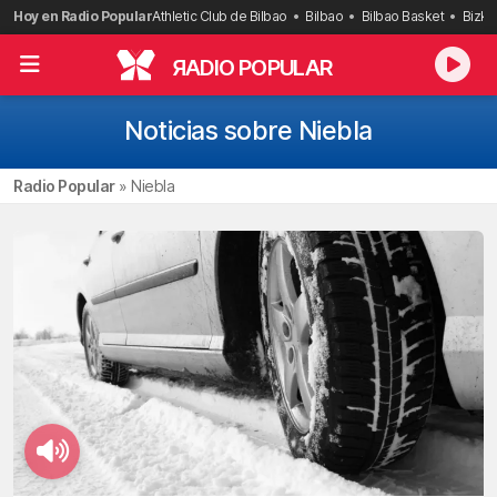
Saltar
Hoy en Radio Popular
Athletic Club de Bilbao
Bilbao
Bilbao Basket
Bizka
al
contenido
R
ADIO POPULAR
Noticias sobre Niebla
Radio Popular
»
Niebla