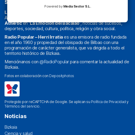
SOBRE NOSOTROS
Powered by
Media Sector S.L.
La radio sin cadenas
. Desde 1960 haciendo radio en Bilbao.
Actualidad y
podcast
de
Bilbao
y
Bizkaia
, los partidos del
Athletic
en
‘La Emoción del Bacalao’
, noticias de sucesos,
deportes, sociedad, cultura, política, religión y obra social.
Radio Popular – Herri Irratia
es una emisora de radio fundada
en el año 1960 y propiedad del obispado de Bilbao con una
programación de carácter generalista, que va dirigida a todo el
territorio histórico de Bizkaia.
Menciónanos con
@RadioPopular
para comentar la actualidad de
Bizkaia.
Fotos en colaboración con
Depositphotos
Protegido por reCAPTCHA de Google. Se aplican su
Política de Privacidad
y
Términos del servicio
.
Noticias
Bizkaia
Ciencia y salud