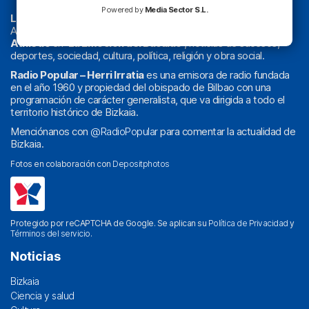
Powered by
Media Sector S.L.
La radio sin cadenas
. Desde 1960 haciendo radio en Bilbao.
Actualidad y
podcast
de
Bilbao
y
Bizkaia
, los partidos del
Athletic
en
‘La Emoción del Bacalao’
, noticias de sucesos,
deportes, sociedad, cultura, política, religión y obra social.
Radio Popular – Herri Irratia
es una emisora de radio fundada
en el año 1960 y propiedad del obispado de Bilbao con una
programación de carácter generalista, que va dirigida a todo el
territorio histórico de Bizkaia.
Menciónanos con
@RadioPopular
para comentar la actualidad de
Bizkaia.
Fotos en colaboración con
Depositphotos
Protegido por reCAPTCHA de Google. Se aplican su
Política de Privacidad
y
Términos del servicio
.
Noticias
Bizkaia
Ciencia y salud