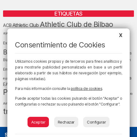
ETIQUETAS
Athletic Club de Bilbao
Athletic Club
ACB
baloncesto
BEC (Bilbao
ayuntamiento de Bilbao
Barakaldo
Basauri
X
Bilbao
Bizkaia
Bilbao Basket
Consentimiento de Cookies
Exhibition Center)
cultura
Bizkaia y sus comarcas
Copa del Rey
Cáritas
Diócesis de Bilbao
el tiempo
Egunon Bizkaia
Deusto
Bizkaia
Enkarterri
Utilizamos cookies propias y de terceros para fines analíticos y
Euskadi (País Vasco)
para mostrarle publicidad personalizada en base a un perfil
Ernesto Valverde
Ertzaintza
elaborado a partir de sus hábitos de navegación (por ejemplo,
fútbol
LaLiga
LaLiga
Gobierno vasco
juanma jubera
fiestas
euskera
páginas visitadas).
música
EA Sports
Liga Endesa
noticias
Osakidetza
planes
Para más información consulte la
política de cookies
.
Política
sociedad
sucesos
San Mamés
religión
Teatro
Puede aceptar todas las cookies pulsando el botón "Aceptar" o
tráfico
tiempo atmosférico
tiempo
Arriaga
configurarlas o rechazar su uso pulsando el botón "Configurar".
tráfico en Bizkaia
Aceptar
Rechazar
Configurar
SOBRE NOSOTROS