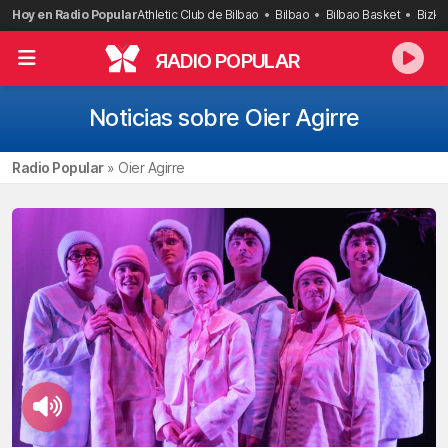
Saltar
Hoy en Radio Popular
Athletic Club de Bilbao
Bilbao
Bilbao Basket
Bizka
al
contenido
R
ADIO POPULAR
Noticias sobre Oier Agirre
Radio Popular
»
Oier Agirre