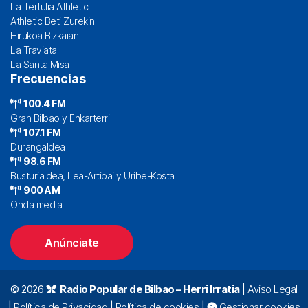
La Tertulia Athletic
Athletic Beti Zurekin
Hirukoa Bizkaian
La Traviata
La Santa Misa
Frecuencias
100.4 FM
Gran Bilbao y Enkarterri
107.1 FM
Durangaldea
98.6 FM
Busturialdea, Lea-Artibai y Uribe-Kosta
900 AM
Onda media
Anúnciate
© 2026
Radio Popular de Bilbao – Herri Irratia
|
Aviso Legal
|
Política de Privacidad
|
Política de cookies
|
Gestionar cookies