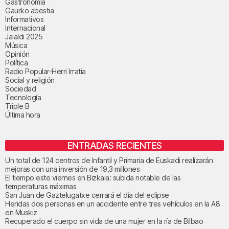
Gastronomía
Gaurko abestia
Informativos
Internacional
Jaialdi 2025
Música
Opinión
Política
Radio Popular-Herri Irratia
Social y religión
Sociedad
Tecnología
Triple B
Última hora
ENTRADAS RECIENTES
Un total de 124 centros de Infantil y Primaria de Euskadi realizarán
mejoras con una inversión de 19,3 millones
El tiempo este viernes en Bizkaia: subida notable de las
temperaturas máximas
San Juan de Gaztelugatxe cerrará el día del eclipse
Heridas dos personas en un accidente entre tres vehículos en la A8
en Muskiz
Recuperado el cuerpo sin vida de una mujer en la ría de Bilbao