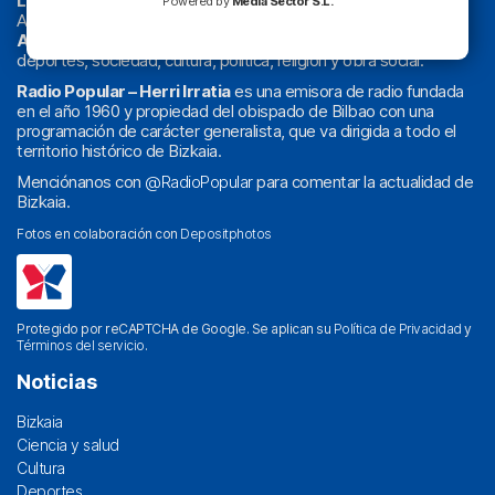
La radio sin cadenas
. Desde 1960 haciendo radio en Bilbao.
Powered by
Media Sector S.L.
Actualidad y
podcast
de
Bilbao
y
Bizkaia
, los partidos del
Athletic
en
‘La Emoción del Bacalao’
, noticias de sucesos,
deportes, sociedad, cultura, política, religión y obra social.
Radio Popular – Herri Irratia
es una emisora de radio fundada
en el año 1960 y propiedad del obispado de Bilbao con una
programación de carácter generalista, que va dirigida a todo el
territorio histórico de Bizkaia.
Menciónanos con
@RadioPopular
para comentar la actualidad de
Bizkaia.
Fotos en colaboración con
Depositphotos
Protegido por reCAPTCHA de Google. Se aplican su
Política de Privacidad
y
Términos del servicio
.
Noticias
Bizkaia
Ciencia y salud
Cultura
Deportes