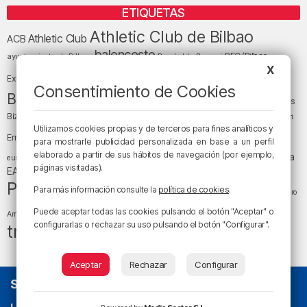
ETIQUETAS
Athletic Club de Bilbao
Athletic Club
ACB
baloncesto
BEC (Bilbao
ayuntamiento de Bilbao
Barakaldo
Basauri
Bilbao
Bizkaia
X
Bilbao Basket
Exhibition Center)
Consentimiento de Cookies
cultura
Bizkaia y sus comarcas
Copa del Rey
Cáritas
Diócesis de Bilbao
el tiempo
Egunon Bizkaia
Deusto
Bizkaia
Enkarterri
Euskadi (País Vasco)
Utilizamos cookies propias y de terceros para fines analíticos y
Ernesto Valverde
Ertzaintza
para mostrarle publicidad personalizada en base a un perfil
fútbol
LaLiga
elaborado a partir de sus hábitos de navegación (por ejemplo,
LaLiga
Gobierno vasco
juanma jubera
fiestas
euskera
páginas visitadas).
música
EA Sports
Liga Endesa
noticias
Osakidetza
planes
Política
sociedad
sucesos
Para más información consulte la
política de cookies
.
San Mamés
religión
Teatro
tráfico
tiempo atmosférico
tiempo
Puede aceptar todas las cookies pulsando el botón "Aceptar" o
Arriaga
configurarlas o rechazar su uso pulsando el botón "Configurar".
tráfico en Bizkaia
Aceptar
Rechazar
Configurar
SOBRE NOSOTROS