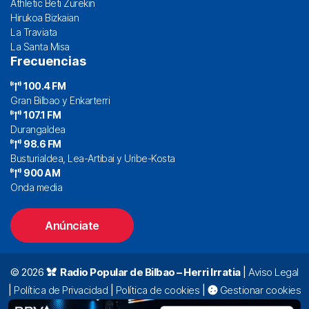
Athletic Beti Zurekin
Hirukoa Bizkaian
La Traviata
La Santa Misa
Frecuencias
100.4 FM
Gran Bilbao y Enkarterri
107.1 FM
Durangaldea
98.6 FM
Busturialdea, Lea-Artibai y Uribe-Kosta
900 AM
Onda media
Anúnciate
© 2026
Radio Popular de Bilbao – Herri Irratia
|
Aviso Legal
|
Política de Privacidad
|
Política de cookies
|
Gestionar cookies
Alda. Mazarredo, 47 – 7º 48009 Bilbao |
94 423 92 00
|