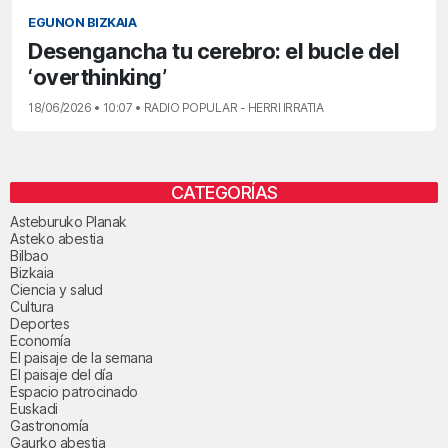
EGUNON BIZKAIA
Desengancha tu cerebro: el bucle del
‘overthinking’
18/06/2026 • 10:07 • RADIO POPULAR - HERRI IRRATIA
CATEGORÍAS
Asteburuko Planak
Asteko abestia
Bilbao
Bizkaia
Ciencia y salud
Cultura
Deportes
Economía
El paisaje de la semana
El paisaje del día
Espacio patrocinado
Euskadi
Gastronomía
Gaurko abestia