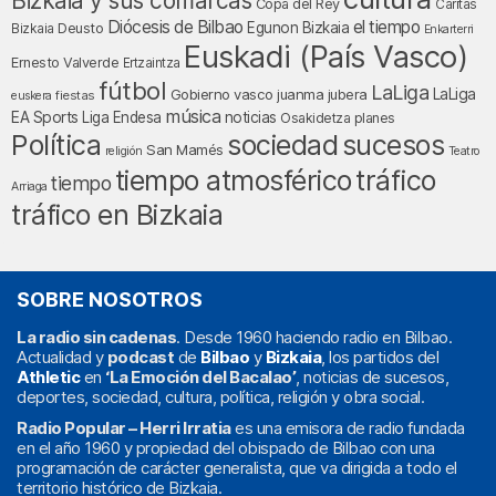
Bizkaia y sus comarcas
Copa del Rey
Cáritas
Diócesis de Bilbao
el tiempo
Egunon Bizkaia
Deusto
Bizkaia
Enkarterri
Euskadi (País Vasco)
Ernesto Valverde
Ertzaintza
fútbol
LaLiga
LaLiga
Gobierno vasco
juanma jubera
fiestas
euskera
música
EA Sports
Liga Endesa
noticias
Osakidetza
planes
Política
sociedad
sucesos
San Mamés
religión
Teatro
tráfico
tiempo atmosférico
tiempo
Arriaga
tráfico en Bizkaia
SOBRE NOSOTROS
La radio sin cadenas
. Desde 1960 haciendo radio en Bilbao.
Actualidad y
podcast
de
Bilbao
y
Bizkaia
, los partidos del
Athletic
en
‘La Emoción del Bacalao’
, noticias de sucesos,
deportes, sociedad, cultura, política, religión y obra social.
Radio Popular – Herri Irratia
es una emisora de radio fundada
en el año 1960 y propiedad del obispado de Bilbao con una
programación de carácter generalista, que va dirigida a todo el
territorio histórico de Bizkaia.