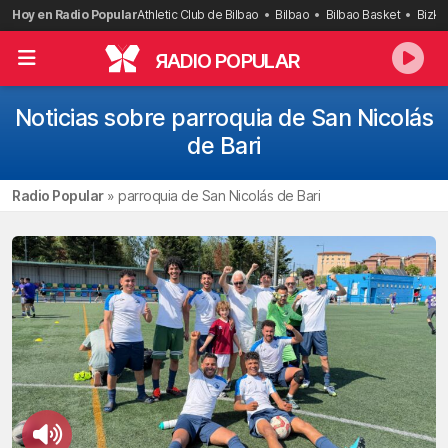
Saltar
Hoy en Radio Popular
Athletic Club de Bilbao
Bilbao
Bilbao Basket
Bizka
al
contenido
R
ADIO POPULAR
Noticias sobre parroquia de San Nicolás
de Bari
Radio Popular
»
parroquia de San Nicolás de Bari