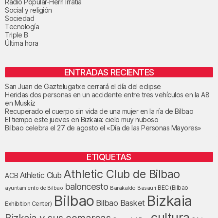
Radio Popular-Herri Irratia
Social y religión
Sociedad
Tecnología
Triple B
Última hora
ENTRADAS RECIENTES
San Juan de Gaztelugatxe cerrará el día del eclipse
Heridas dos personas en un accidente entre tres vehículos en la A8
en Muskiz
Recuperado el cuerpo sin vida de una mujer en la ría de Bilbao
El tiempo este jueves en Bizkaia: cielo muy nuboso
Bilbao celebra el 27 de agosto el «Día de las Personas Mayores»
ETIQUETAS
Athletic Club de Bilbao
Athletic Club
ACB
baloncesto
BEC (Bilbao
ayuntamiento de Bilbao
Barakaldo
Basauri
Bilbao
Bizkaia
Bilbao Basket
Exhibition Center)
cultura