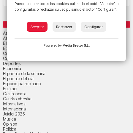
Puede aceptar todas las cookies pulsando el botón "Aceptar" o
configurarlas o rechazar su uso pulsando el botón "Configurar".
CATEGORÍAS
Aceptar
Rechazar
Configurar
Asteburuko Planak
Asteko abestia
Bilbao
Powered by
Media Sector S.L.
Bizkaia
Ciencia y salud
Cultura
Deportes
Economía
El paisaje de la semana
El paisaje del día
Espacio patrocinado
Euskadi
Gastronomía
Gaurko abestia
Informativos
Internacional
Jaialdi 2025
Música
Opinión
Política