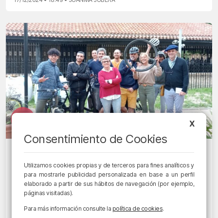
X
Consentimiento de Cookies
ES POSIBLE
Asociación San Nikolas Zabalik: Abegi
Utilizamos cookies propias y de terceros para fines analíticos y
Enea, viviendas de acogida y
para mostrarle publicidad personalizada en base a un perfil
elaborado a partir de sus hábitos de navegación (por ejemplo,
actividades de participación
páginas visitadas).
comunitaria
Para más información consulte la
política de cookies
.
14/06/2023 • 17:40 • JUANMA JUBERA