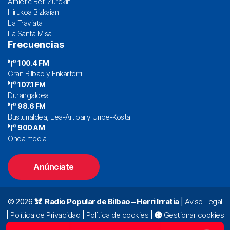
Athletic Beti Zurekin
Hirukoa Bizkaian
La Traviata
La Santa Misa
Frecuencias
100.4 FM
Gran Bilbao y Enkarterri
107.1 FM
Durangaldea
98.6 FM
Busturialdea, Lea-Artibai y Uribe-Kosta
900 AM
Onda media
Anúnciate
© 2026
Radio Popular de Bilbao – Herri Irratia
|
Aviso Legal
|
Política de Privacidad
|
Política de cookies
|
Gestionar cookies
Alda. Mazarredo, 47 – 7º 48009 Bilbao |
94 423 92 00
|