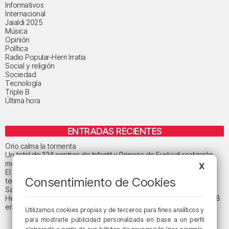
Informativos
Internacional
Jaialdi 2025
Música
Opinión
Política
Radio Popular-Herri Irratia
Social y religión
Sociedad
Tecnología
Triple B
Última hora
ENTRADAS RECIENTES
Orio calma la tormenta
Un total de 124 centros de Infantil y Primaria de Euskadi realizarán
mejoras con una inversión de 19,3 millones
X
El tiempo este viernes en Bizkaia: subida notable de las
Consentimiento de Cookies
temperaturas máximas
San Juan de Gaztelugatxe cerrará el día del eclipse
Heridas dos personas en un accidente entre tres vehículos en la A8
en Muskiz
Utilizamos cookies propias y de terceros para fines analíticos y
para mostrarle publicidad personalizada en base a un perfil