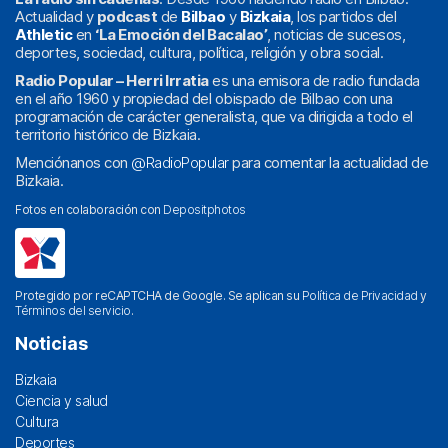
Actualidad y
podcast
de
Bilbao
y
Bizkaia
, los partidos del
Athletic
en
‘La Emoción del Bacalao’
, noticias de sucesos,
deportes, sociedad, cultura, política, religión y obra social.
Radio Popular – Herri Irratia
es una emisora de radio fundada
en el año 1960 y propiedad del obispado de Bilbao con una
programación de carácter generalista, que va dirigida a todo el
territorio histórico de Bizkaia.
Menciónanos con
@RadioPopular
para comentar la actualidad de
Bizkaia.
Fotos en colaboración con
Depositphotos
Protegido por reCAPTCHA de Google. Se aplican su
Política de Privacidad
y
Términos del servicio
.
Noticias
Bizkaia
Ciencia y salud
Cultura
Deportes