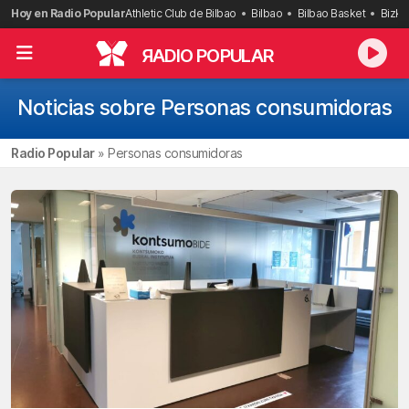
Saltar
Hoy en Radio Popular
Athletic Club de Bilbao
Bilbao
Bilbao Basket
Bizka
al
contenido
R
ADIO POPULAR
Noticias sobre Personas consumidoras
Radio Popular
»
Personas consumidoras