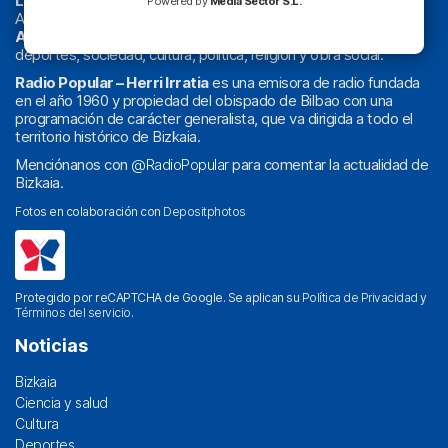
La radio sin cadenas
. Desde 1960 haciendo radio en Bilbao.
Powered by
Media Sector S.L.
Actualidad y
podcast
de
Bilbao
y
Bizkaia
, los partidos del
Athletic
en
‘La Emoción del Bacalao’
, noticias de sucesos,
deportes, sociedad, cultura, política, religión y obra social.
Radio Popular – Herri Irratia
es una emisora de radio fundada
en el año 1960 y propiedad del obispado de Bilbao con una
programación de carácter generalista, que va dirigida a todo el
territorio histórico de Bizkaia.
Menciónanos con
@RadioPopular
para comentar la actualidad de
Bizkaia.
Fotos en colaboración con
Depositphotos
Protegido por reCAPTCHA de Google. Se aplican su
Política de Privacidad
y
Términos del servicio
.
Noticias
Bizkaia
Ciencia y salud
Cultura
Deportes