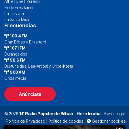
Athletic Beti Zurekin
Hirukoa Bizkaian
La Traviata
La Santa Misa
Frecuencias
100.4 FM
Gran Bilbao y Enkarterri
107.1 FM
Durangaldea
98.6 FM
Busturialdea, Lea-Artibai y Uribe-Kosta
900 AM
Onda media
Anúnciate
© 2026
Radio Popular de Bilbao – Herri Irratia
|
Aviso Legal
|
Política de Privacidad
|
Política de cookies
|
Gestionar cookies
Alda. Mazarredo, 47 – 7º 48009 Bilbao |
94 423 92 00
|