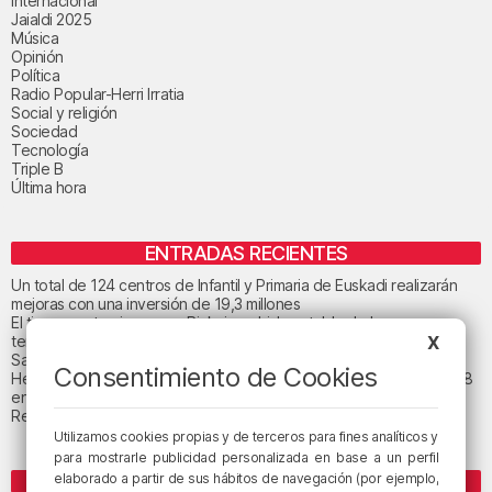
Internacional
Jaialdi 2025
Música
Opinión
Política
Radio Popular-Herri Irratia
Social y religión
Sociedad
Tecnología
Triple B
Última hora
ENTRADAS RECIENTES
Un total de 124 centros de Infantil y Primaria de Euskadi realizarán
mejoras con una inversión de 19,3 millones
El tiempo este viernes en Bizkaia: subida notable de las
temperaturas máximas
X
San Juan de Gaztelugatxe cerrará el día del eclipse
Consentimiento de Cookies
Heridas dos personas en un accidente entre tres vehículos en la A8
en Muskiz
Recuperado el cuerpo sin vida de una mujer en la ría de Bilbao
Utilizamos cookies propias y de terceros para fines analíticos y
para mostrarle publicidad personalizada en base a un perfil
elaborado a partir de sus hábitos de navegación (por ejemplo,
ETIQUETAS