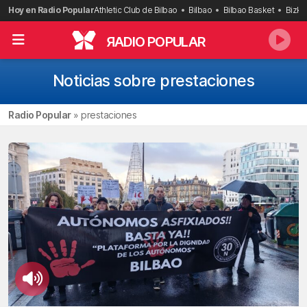
Saltar
Hoy en Radio Popular
Athletic Club de Bilbao
Bilbao
Bilbao Basket
Bizka
al
contenido
R
ADIO POPULAR
Noticias sobre prestaciones
Radio Popular
»
prestaciones