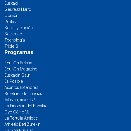
Euskadi
Geureaz Harro
Opinión
Política
Social y religión
Sociedad
Tecnología
Triple B
Programas
EgunOn Bizkaia
EgunOn Magazine
Euskadin Gaur
Es Posible
Asuntos Exteriores
Boletines de noticias
¡Música, maestra!
La Emoción del Bacalao
Oye Cómo Va
La Tertulia Athletic
Athletic Beti Zurekin
Hirukoa Bizkaian