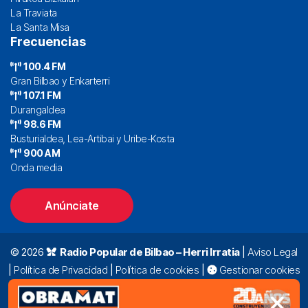
La Traviata
La Santa Misa
Frecuencias
100.4 FM
Gran Bilbao y Enkarterri
107.1 FM
Durangaldea
98.6 FM
Busturialdea, Lea-Artibai y Uribe-Kosta
900 AM
Onda media
Anúnciate
© 2026
Radio Popular de Bilbao – Herri Irratia
|
Aviso Legal
|
Política de Privacidad
|
Política de cookies
|
Gestionar cookies
Alda. Mazarredo, 47 – 7º 48009 Bilbao |
94 423 92 00
|
oyentes@radiopopular.com