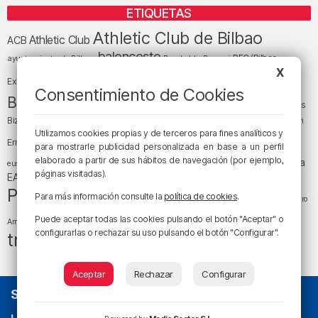
ETIQUETAS
Athletic Club de Bilbao
Athletic Club
ACB
baloncesto
BEC (Bilbao
ayuntamiento de Bilbao
Barakaldo
Basauri
Bilbao
Bizkaia
X
Bilbao Basket
Exhibition Center)
Consentimiento de Cookies
cultura
Bizkaia y sus comarcas
Copa del Rey
Cáritas
Diócesis de Bilbao
el tiempo
Egunon Bizkaia
Deusto
Bizkaia
Enkarterri
Euskadi (País Vasco)
Utilizamos cookies propias y de terceros para fines analíticos y
Ernesto Valverde
Ertzaintza
para mostrarle publicidad personalizada en base a un perfil
fútbol
LaLiga
elaborado a partir de sus hábitos de navegación (por ejemplo,
LaLiga
Gobierno vasco
juanma jubera
fiestas
euskera
páginas visitadas).
música
EA Sports
Liga Endesa
noticias
Osakidetza
planes
Política
sociedad
sucesos
Para más información consulte la
política de cookies
.
San Mamés
religión
Teatro
tráfico
tiempo atmosférico
tiempo
Puede aceptar todas las cookies pulsando el botón "Aceptar" o
Arriaga
configurarlas o rechazar su uso pulsando el botón "Configurar".
tráfico en Bizkaia
Aceptar
Rechazar
Configurar
SOBRE NOSOTROS