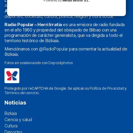
La radio sin cadenas
. Desde 1960 haciendo radio en Bilbao.
Powered by
Media Sector S.L.
Actualidad y
podcast
de
Bilbao
y
Bizkaia
, los partidos del
Athletic
en
‘La Emoción del Bacalao’
, noticias de sucesos,
deportes, sociedad, cultura, política, religión y obra social.
Radio Popular – Herri Irratia
es una emisora de radio fundada
en el año 1960 y propiedad del obispado de Bilbao con una
programación de carácter generalista, que va dirigida a todo el
territorio histórico de Bizkaia.
Menciónanos con
@RadioPopular
para comentar la actualidad de
Bizkaia.
Fotos en colaboración con
Depositphotos
Protegido por reCAPTCHA de Google. Se aplican su
Política de Privacidad
y
Términos del servicio
.
Noticias
Bizkaia
Ciencia y salud
Cultura
Deportes