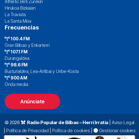
Athletic Beti Zurekin
Hirukoa Bizkaian
La Traviata
La Santa Misa
Frecuencias
100.4 FM
Gran Bilbao y Enkarterri
107.1 FM
Durangaldea
98.6 FM
Busturialdea, Lea-Artibai y Uribe-Kosta
900 AM
Onda media
Anúnciate
© 2026
Radio Popular de Bilbao – Herri Irratia
|
Aviso Legal
|
Política de Privacidad
|
Política de cookies
|
Gestionar cookies
Alda. Mazarredo, 47 – 7º 48009 Bilbao |
94 423 92 00
|