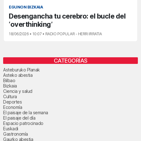
EGUNON BIZKAIA
Desengancha tu cerebro: el bucle del
‘overthinking’
18/06/2026 • 10:07 • RADIO POPULAR - HERRI IRRATIA
CATEGORÍAS
Asteburuko Planak
Asteko abestia
Bilbao
Bizkaia
Ciencia y salud
Cultura
Deportes
Economía
El paisaje de la semana
El paisaje del día
Espacio patrocinado
Euskadi
Gastronomía
Gaurko abestia