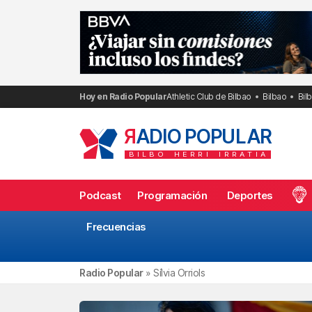
Saltar
al
contenido
Hoy en Radio Popular
Athletic Club de Bilbao
Bilbao
Bil
R
ADIO POPULAR
BILBO
HERRI
IRRATIA
Podcast
Programación
Deportes
Frecuencias
Radio Popular
»
Sílvia Orriols