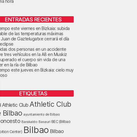
ima hora
ENTRADAS RECIENTES
tiempo este viernes en Bizkaia: subida
able de las temperaturas máximas
 Juan de Gaztelugatxe cerrará el día
 eclipse
idas dos personas en un accidente
re tres vehículos en la A8 en Muskiz
uperado el cuerpo sin vida de una
r en la ría de Bilbao
tiempo este jueves en Bizkaia: cielo muy
oso
ETIQUETAS
Athletic Club
Athletic Club
B
 Bilbao
ayuntamiento de Bilbao
loncesto
BEC (Bilbao
Barakaldo
Basauri
Bilbao
Bilbao
bition Center)