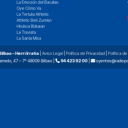
La Emoción del Bacalao
Oye Cómo Va
La Tertulia Athletic
Athletic Beti Zurekin
Hirukoa Bizkaian
La Traviata
La Santa Misa
lbao – Herri Irratia
|
Aviso Legal
|
Política de Privacidad
|
Política d
arredo, 47 – 7º 48009 Bilbao |
94 423 92 00
|
oyentes@radiopo