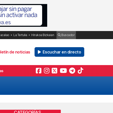
Bacalao
La Tertulia
Hirukoa Bizkaian
Buscador
etín de noticias
Escuchar en directo
as
CATEGORÍAS