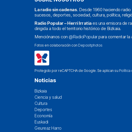
La radio sin cadenas
. Desde 1960 haciendo radio 
sucesos, deportes, sociedad, cultura, política, religi
Radio Popular – Herri Irratia
es una emisora de ra
dirigida a todo el territorio histórico de Bizkaia.
Menciónanos con
@RadioPopular
para comentar la a
Fotos en colaboración con
Depositphotos
Protegido por reCAPTCHA de Google. Se aplican su
Política
Noticias
Bizkaia
Ciencia y salud
Cultura
Deportes
Economía
Euskadi
Geureaz Harro