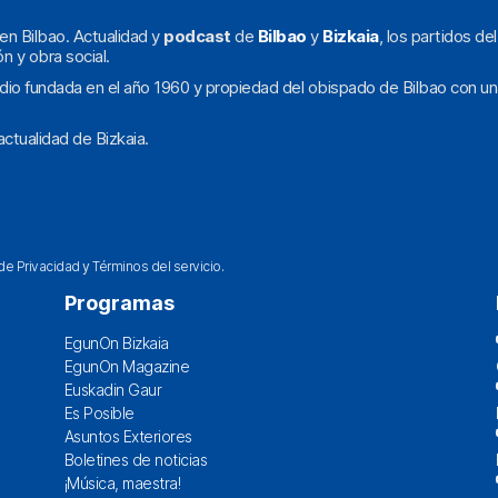
en Bilbao. Actualidad y
podcast
de
Bilbao
y
Bizkaia
, los partidos de
ón y obra social.
dio fundada en el año 1960 y propiedad del obispado de Bilbao con un
ctualidad de Bizkaia.
 de Privacidad
y
Términos del servicio
.
Programas
EgunOn Bizkaia
EgunOn Magazine
Euskadin Gaur
Es Posible
Asuntos Exteriores
Boletines de noticias
¡Música, maestra!