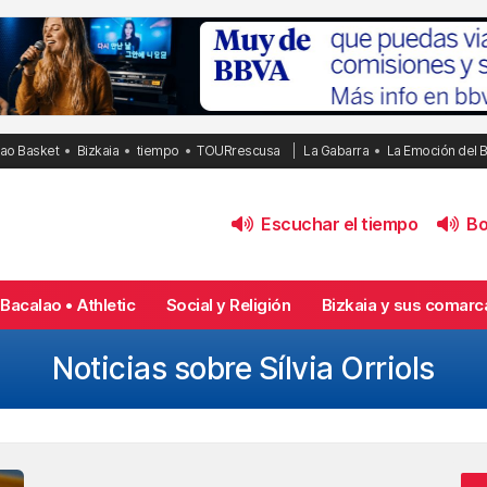
bao Basket
Bizkaia
tiempo
TOURrescusa
La Gabarra
La Emoción del 
Escuchar el tiempo
Bol
Bacalao • Athletic
Social y Religión
Bizkaia y sus comarc
Noticias sobre Sílvia Orriols