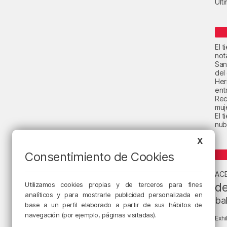
Últ
El 
not
San
del
Her
ent
Rec
muje
El 
nub
X
Consentimiento de Cookies
AC
de
Utilizamos cookies propias y de terceros para fines
analíticos y para mostrarle publicidad personalizada en
ba
base a un perfil elaborado a partir de sus hábitos de
navegación (por ejemplo, páginas visitadas).
Exhi