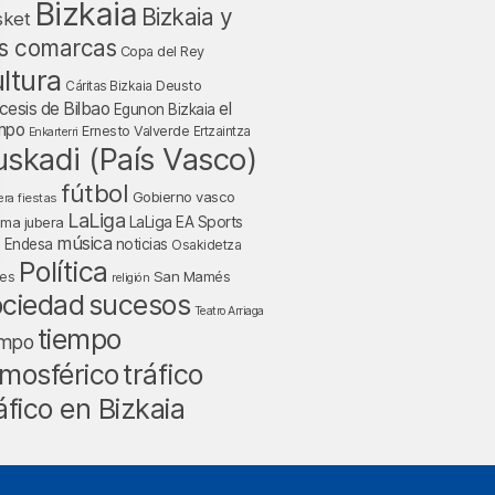
Bizkaia
Bizkaia y
sket
s comarcas
Copa del Rey
ltura
Deusto
Cáritas Bizkaia
cesis de Bilbao
el
Egunon Bizkaia
mpo
Ernesto Valverde
Ertzaintza
Enkarterri
uskadi (País Vasco)
fútbol
Gobierno vasco
fiestas
era
LaLiga
LaLiga EA Sports
nma jubera
música
a Endesa
noticias
Osakidetza
Política
San Mamés
nes
religión
ociedad
sucesos
Teatro Arriaga
tiempo
empo
tráfico
mosférico
áfico en Bizkaia