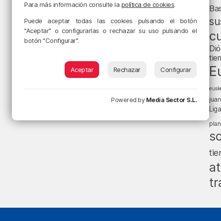
Para más información consulte la
política de cookies
.
Ba
su
Puede aceptar todas las cookies pulsando el botón
"Aceptar" o configurarlas o rechazar su uso pulsando el
cu
botón "Configurar".
Dió
tie
E
Aceptar
Rechazar
Configurar
eusk
jua
Powered by
Media Sector S.L.
Lig
pla
s
ti
at
tr