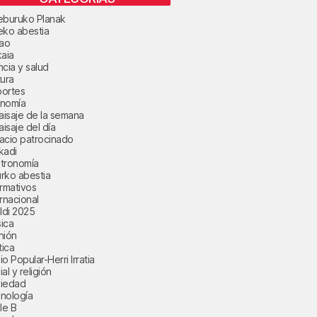
eburuko Planak
eko abestia
bao
kaia
ncia y salud
tura
ortes
nomía
paisaje de la semana
aisaje del día
acio patrocinado
kadi
tronomía
rko abestia
ormativos
ernacional
aldi 2025
ica
nión
tica
o Popular-Herri Irratia
al y religión
iedad
nología
le B