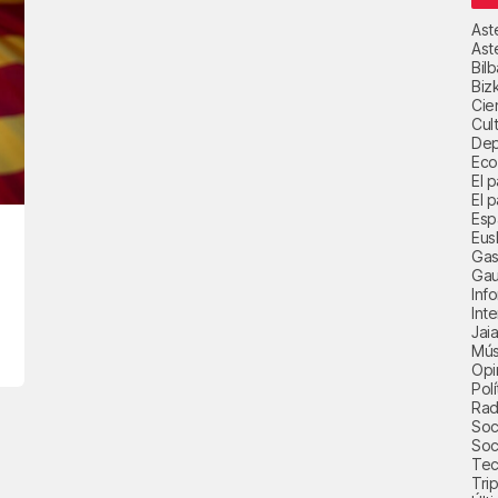
Ast
Ast
Bil
Biz
Cie
Cul
Dep
Eco
El 
El p
Esp
Eus
Gas
Gau
Inf
Int
Jai
Mús
Opi
Polí
Radi
Soci
Soc
Tec
Trip