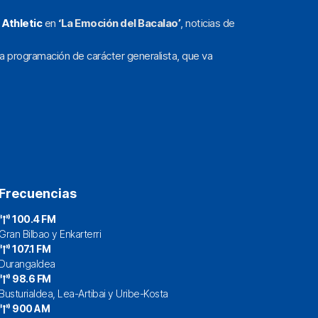
l
Athletic
en
‘La Emoción del Bacalao’
, noticias de
a programación de carácter generalista, que va
Frecuencias
100.4 FM
Gran Bilbao y Enkarterri
107.1 FM
Durangaldea
98.6 FM
Busturialdea, Lea-Artibai y Uribe-Kosta
900 AM