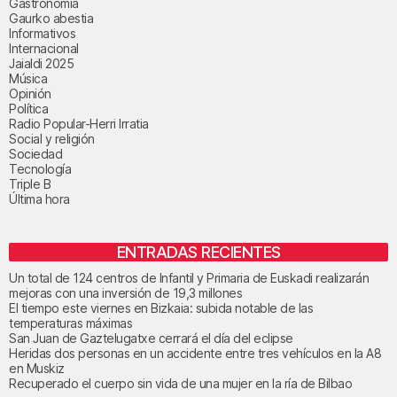
Gastronomía
Gaurko abestia
Informativos
Internacional
Jaialdi 2025
Música
Opinión
Política
Radio Popular-Herri Irratia
Social y religión
Sociedad
Tecnología
Triple B
Última hora
ENTRADAS RECIENTES
Un total de 124 centros de Infantil y Primaria de Euskadi realizarán
mejoras con una inversión de 19,3 millones
El tiempo este viernes en Bizkaia: subida notable de las
temperaturas máximas
San Juan de Gaztelugatxe cerrará el día del eclipse
Heridas dos personas en un accidente entre tres vehículos en la A8
en Muskiz
Recuperado el cuerpo sin vida de una mujer en la ría de Bilbao