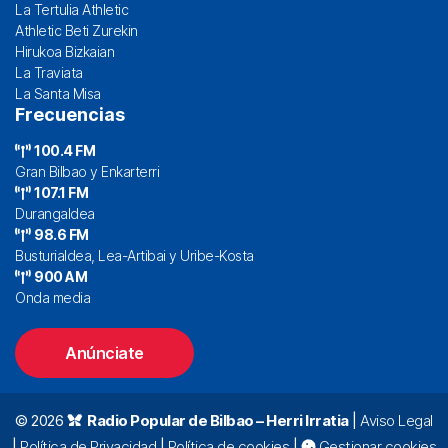
La Tertulia Athletic
Athletic Beti Zurekin
Hirukoa Bizkaian
La Traviata
La Santa Misa
Frecuencias
100.4 FM
Gran Bilbao y Enkarterri
107.1 FM
Durangaldea
98.6 FM
Busturialdea, Lea-Artibai y Uribe-Kosta
900 AM
Onda media
Anúnciate
© 2026
Radio Popular de Bilbao – Herri Irratia
|
Aviso Legal
|
Política de Privacidad
|
Política de cookies
|
Gestionar cookies