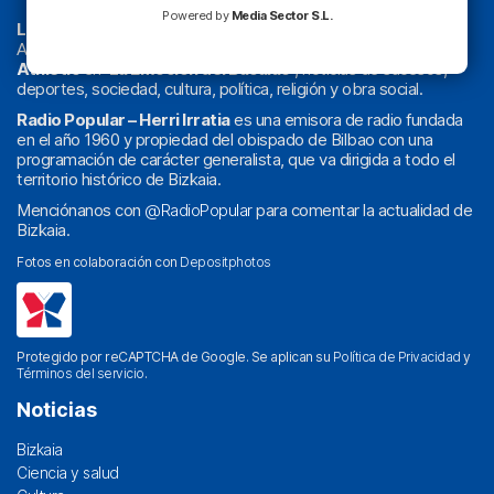
Powered by
Media Sector S.L.
La radio sin cadenas
. Desde 1960 haciendo radio en Bilbao.
Actualidad y
podcast
de
Bilbao
y
Bizkaia
, los partidos del
Athletic
en
‘La Emoción del Bacalao’
, noticias de sucesos,
deportes, sociedad, cultura, política, religión y obra social.
Radio Popular – Herri Irratia
es una emisora de radio fundada
en el año 1960 y propiedad del obispado de Bilbao con una
programación de carácter generalista, que va dirigida a todo el
territorio histórico de Bizkaia.
Menciónanos con
@RadioPopular
para comentar la actualidad de
Bizkaia.
Fotos en colaboración con
Depositphotos
Protegido por reCAPTCHA de Google. Se aplican su
Política de Privacidad
y
Términos del servicio
.
Noticias
Bizkaia
Ciencia y salud