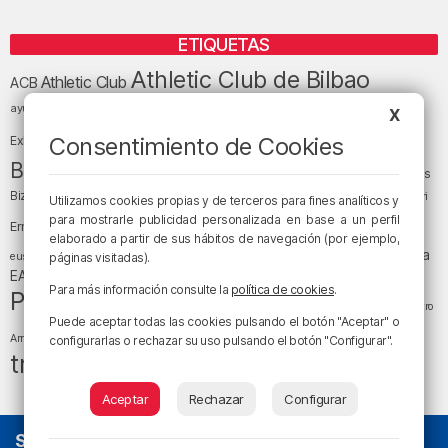
ETIQUETAS
Athletic Club de Bilbao
Athletic Club
ACB
baloncesto
BEC (Bilbao
ayuntamiento de Bilbao
Barakaldo
Basauri
X
Bilbao
Bizkaia
Bilbao Basket
Consentimiento de Cookies
Exhibition Center)
cultura
Bizkaia y sus comarcas
Copa del Rey
Cáritas
Diócesis de Bilbao
el tiempo
Egunon Bizkaia
Deusto
Bizkaia
Enkarterri
Utilizamos cookies propias y de terceros para fines analíticos y
Euskadi (País Vasco)
para mostrarle publicidad personalizada en base a un perfil
Ernesto Valverde
Ertzaintza
elaborado a partir de sus hábitos de navegación (por ejemplo,
fútbol
LaLiga
LaLiga
Gobierno vasco
juanma jubera
fiestas
euskera
páginas visitadas).
música
EA Sports
Liga Endesa
noticias
Osakidetza
planes
Para más información consulte la
política de cookies
.
Política
sociedad
sucesos
San Mamés
religión
Teatro
Puede aceptar todas las cookies pulsando el botón "Aceptar" o
tráfico
tiempo atmosférico
tiempo
Arriaga
configurarlas o rechazar su uso pulsando el botón "Configurar".
tráfico en Bizkaia
Aceptar
Rechazar
Configurar
SOBRE NOSOTROS