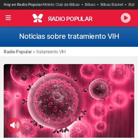
Saltar
Hoy en Radio Popular
Athletic Club de Bilbao
Bilbao
Bilbao Basket
Bizka
al
contenido
R
ADIO POPULAR
Noticias sobre tratamiento VIH
Radio Popular
»
tratamiento VIH