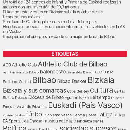
Un total de 124 centros de Infantil y Primaria de Euskadi realizarán
mejoras con una inversión de 19,3 millones
El tiempo este viernes en Bizkaia: subida notable de las
temperaturas máximas
San Juan de Gaztelugatxe cerrará el día del eclipse
Heridas dos personas en un accidente entre tres vehículos en la A8
en Muskiz
Recuperado el cuerpo sin vida de una mujer en la ría de Bilbao
ETIQUETAS
Athletic Club de Bilbao
Athletic Club
ACB
baloncesto
BEC (Bilbao
ayuntamiento de Bilbao
Barakaldo
Basauri
Bilbao
Bizkaia
Bilbao Basket
Exhibition Center)
cultura
Bizkaia y sus comarcas
Copa del Rey
Cáritas
Diócesis de Bilbao
el tiempo
Egunon Bizkaia
Deusto
Bizkaia
Enkarterri
Euskadi (País Vasco)
Ernesto Valverde
Ertzaintza
fútbol
LaLiga
LaLiga
Gobierno vasco
juanma jubera
fiestas
euskera
música
EA Sports
Liga Endesa
noticias
Osakidetza
planes
Política
sociedad
sucesos
San Mamés
religión
Teatro