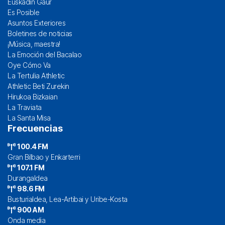
Euskadin Gaur
Es Posible
Asuntos Exteriores
Boletines de noticias
¡Música, maestra!
La Emoción del Bacalao
Oye Cómo Va
La Tertulia Athletic
Athletic Beti Zurekin
Hirukoa Bizkaian
La Traviata
La Santa Misa
Frecuencias
100.4 FM
Gran Bilbao y Enkarterri
107.1 FM
Durangaldea
98.6 FM
Busturialdea, Lea-Artibai y Uribe-Kosta
900 AM
Onda media