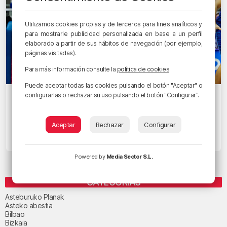
Utilizamos cookies propias y de terceros para fines analíticos y
para mostrarle publicidad personalizada en base a un perfil
elaborado a partir de sus hábitos de navegación (por ejemplo,
páginas visitadas).
Para más información consulte la
política de cookies
.
Puede aceptar todas las cookies pulsando el botón "Aceptar" o
configurarlas o rechazar su uso pulsando el botón "Configurar".
OYE CÓMO VA
La línea exterior del Bilbao Basket va
tomando forma
Aceptar
Rechazar
Configurar
28/06/2022 • 10:49 • JOSÉ LUIS BLANCO
Powered by
Media Sector S.L.
CATEGORÍAS
Asteburuko Planak
Asteko abestia
Bilbao
Bizkaia