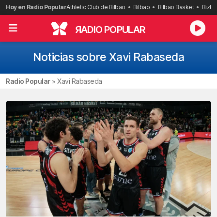
Saltar
Hoy en Radio Popular
Athletic Club de Bilbao
Bilbao
Bilbao Basket
Bizka
al
contenido
R
ADIO POPULAR
Noticias sobre Xavi Rabaseda
Radio Popular
»
Xavi Rabaseda