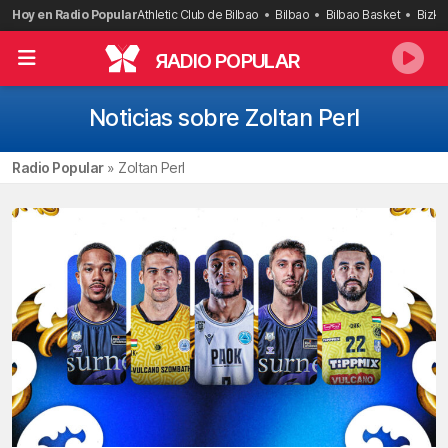
Saltar
Hoy en Radio Popular
Athletic Club de Bilbao
Bilbao
Bilbao Basket
Bizka
al
contenido
R
ADIO POPULAR
Noticias sobre Zoltan Perl
Radio Popular
»
Zoltan Perl