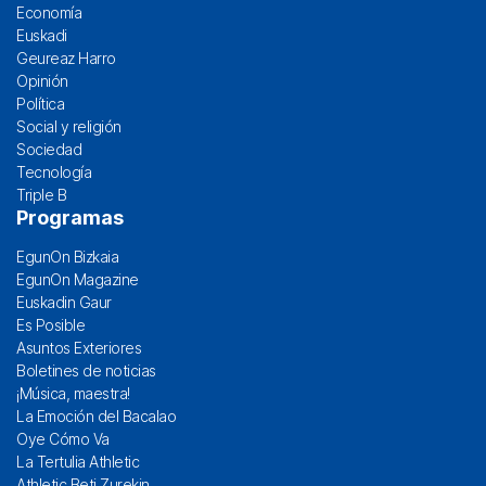
Economía
Euskadi
Geureaz Harro
Opinión
Política
Social y religión
Sociedad
Tecnología
Triple B
Programas
EgunOn Bizkaia
EgunOn Magazine
Euskadin Gaur
Es Posible
Asuntos Exteriores
Boletines de noticias
¡Música, maestra!
La Emoción del Bacalao
Oye Cómo Va
La Tertulia Athletic
Athletic Beti Zurekin