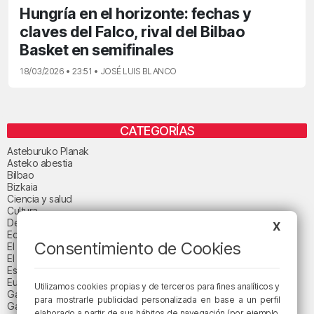
Hungría en el horizonte: fechas y
claves del Falco, rival del Bilbao
Basket en semifinales
18/03/2026 • 23:51 • JOSÉ LUIS BLANCO
CATEGORÍAS
Asteburuko Planak
Asteko abestia
Bilbao
Bizkaia
Ciencia y salud
Cultura
Deportes
X
Economía
Consentimiento de Cookies
El paisaje de la semana
El paisaje del día
Espacio patrocinado
Euskadi
Utilizamos cookies propias y de terceros para fines analíticos y
Gastronomía
para mostrarle publicidad personalizada en base a un perfil
Gaurko abestia
elaborado a partir de sus hábitos de navegación (por ejemplo,