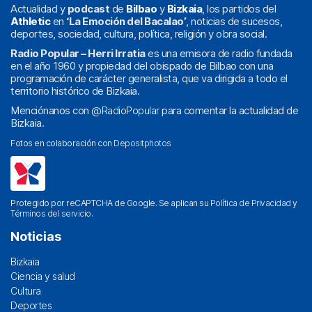
Actualidad y
podcast
de
Bilbao
y
Bizkaia
, los partidos del
Athletic
en
‘La Emoción del Bacalao’
, noticias de sucesos,
deportes, sociedad, cultura, política, religión y obra social.
Radio Popular – Herri Irratia
es una emisora de radio fundada
en el año 1960 y propiedad del obispado de Bilbao con una
programación de carácter generalista, que va dirigida a todo el
territorio histórico de Bizkaia.
Menciónanos con
@RadioPopular
para comentar la actualidad de
Bizkaia.
Fotos en colaboración con
Depositphotos
Protegido por reCAPTCHA de Google. Se aplican su
Política de Privacidad
y
Términos del servicio
.
Noticias
Bizkaia
Ciencia y salud
Cultura
Deportes