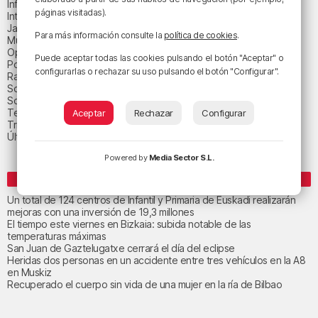
Informativos
páginas visitadas).
Internacional
Jaialdi 2025
Para más información consulte la
política de cookies
.
Música
Opinión
Puede aceptar todas las cookies pulsando el botón "Aceptar" o
Política
configurarlas o rechazar su uso pulsando el botón "Configurar".
Radio Popular-Herri Irratia
Social y religión
Sociedad
Tecnología
Aceptar
Rechazar
Configurar
Triple B
Última hora
Powered by
Media Sector S.L.
ENTRADAS RECIENTES
Un total de 124 centros de Infantil y Primaria de Euskadi realizarán
mejoras con una inversión de 19,3 millones
El tiempo este viernes en Bizkaia: subida notable de las
temperaturas máximas
San Juan de Gaztelugatxe cerrará el día del eclipse
Heridas dos personas en un accidente entre tres vehículos en la A8
en Muskiz
Recuperado el cuerpo sin vida de una mujer en la ría de Bilbao