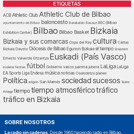
ETIQUETAS
Athletic Club de Bilbao
Athletic Club
ACB
baloncesto
BEC (Bilbao
ayuntamiento de Bilbao
Barakaldo
Basauri
Bilbao
Bizkaia
Bilbao Basket
Exhibition Center)
cultura
Bizkaia y sus comarcas
Copa del Rey
Cáritas
Diócesis de Bilbao
el tiempo
Egunon Bizkaia
Deusto
Bizkaia
Enkarterri
Euskadi (País Vasco)
Ernesto Valverde
Ertzaintza
fútbol
LaLiga
LaLiga
Gobierno vasco
juanma jubera
fiestas
euskera
música
EA Sports
Liga Endesa
noticias
Osakidetza
planes
Política
sociedad
sucesos
San Mamés
religión
Teatro
tráfico
tiempo atmosférico
tiempo
Arriaga
tráfico en Bizkaia
SOBRE NOSOTROS
La radio sin cadenas
. Desde 1960 haciendo radio en Bilbao.