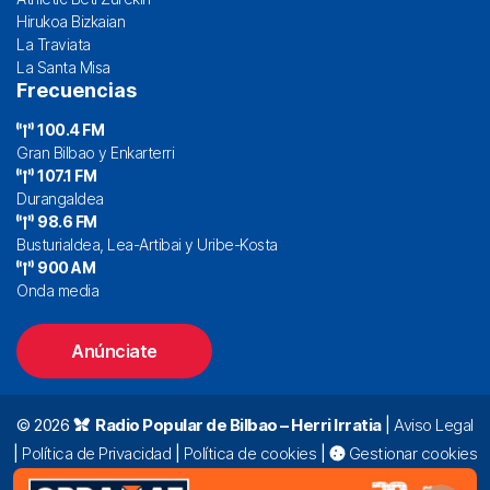
Hirukoa Bizkaian
La Traviata
La Santa Misa
Frecuencias
100.4 FM
Gran Bilbao y Enkarterri
107.1 FM
Durangaldea
98.6 FM
Busturialdea, Lea-Artibai y Uribe-Kosta
900 AM
Onda media
Anúnciate
© 2026
Radio Popular de Bilbao – Herri Irratia
|
Aviso Legal
|
Política de Privacidad
|
Política de cookies
|
Gestionar cookies
Alda. Mazarredo, 47 – 7º 48009 Bilbao |
94 423 92 00
|