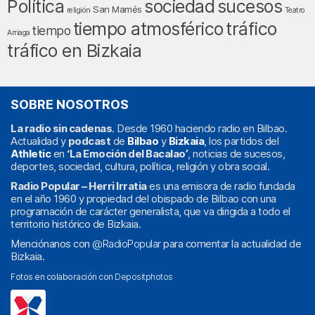
Política
sociedad
sucesos
San Mamés
religión
Teatro
tráfico
tiempo atmosférico
tiempo
Arriaga
tráfico en Bizkaia
SOBRE NOSOTROS
La radio sin cadenas
. Desde 1960 haciendo radio en Bilbao.
Actualidad y
podcast
de
Bilbao
y
Bizkaia
, los partidos del
Athletic
en
‘La Emoción del Bacalao’
, noticias de sucesos,
deportes, sociedad, cultura, política, religión y obra social.
Radio Popular – Herri Irratia
es una emisora de radio fundada
en el año 1960 y propiedad del obispado de Bilbao con una
programación de carácter generalista, que va dirigida a todo el
territorio histórico de Bizkaia.
Menciónanos con
@RadioPopular
para comentar la actualidad de
Bizkaia.
Fotos en colaboración con
Depositphotos