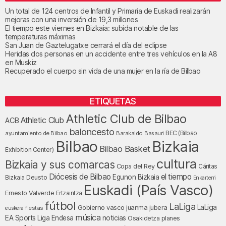
Un total de 124 centros de Infantil y Primaria de Euskadi realizarán
mejoras con una inversión de 19,3 millones
El tiempo este viernes en Bizkaia: subida notable de las
temperaturas máximas
San Juan de Gaztelugatxe cerrará el día del eclipse
Heridas dos personas en un accidente entre tres vehículos en la A8
en Muskiz
Recuperado el cuerpo sin vida de una mujer en la ría de Bilbao
ETIQUETAS
Athletic Club de Bilbao
Athletic Club
ACB
baloncesto
BEC (Bilbao
ayuntamiento de Bilbao
Barakaldo
Basauri
Bilbao
Bizkaia
Bilbao Basket
Exhibition Center)
cultura
Bizkaia y sus comarcas
Copa del Rey
Cáritas
Diócesis de Bilbao
el tiempo
Egunon Bizkaia
Deusto
Bizkaia
Enkarterri
Euskadi (País Vasco)
Ernesto Valverde
Ertzaintza
fútbol
LaLiga
LaLiga
Gobierno vasco
juanma jubera
fiestas
euskera
música
EA Sports
Liga Endesa
noticias
Osakidetza
planes