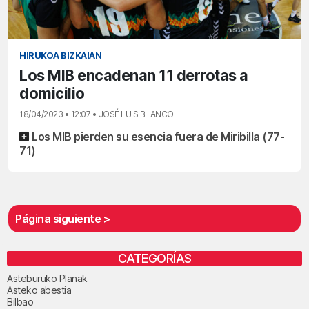
HIRUKOA BIZKAIAN
Los MIB encadenan 11 derrotas a
domicilio
18/04/2023 • 12:07 • JOSÉ LUIS BLANCO
Los MIB pierden su esencia fuera de Miribilla (77-
71)
Página siguiente >
CATEGORÍAS
Asteburuko Planak
Asteko abestia
Bilbao