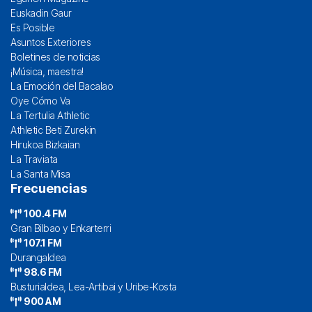
Euskadin Gaur
Es Posible
Asuntos Exteriores
Boletines de noticias
¡Música, maestra!
La Emoción del Bacalao
Oye Cómo Va
La Tertulia Athletic
Athletic Beti Zurekin
Hirukoa Bizkaian
La Traviata
La Santa Misa
Frecuencias
100.4 FM
Gran Bilbao y Enkarterri
107.1 FM
Durangaldea
98.6 FM
Busturialdea, Lea-Artibai y Uribe-Kosta
900 AM