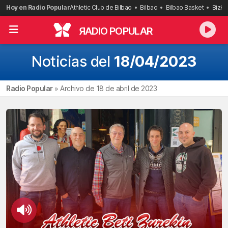
Saltar
Hoy en Radio Popular
Athletic Club de Bilbao
Bilbao
Bilbao Basket
Bizka
al
contenido
R
ADIO POPULAR
Noticias del
18/04/2023
Radio Popular
»
Archivo de 18 de abril de 2023