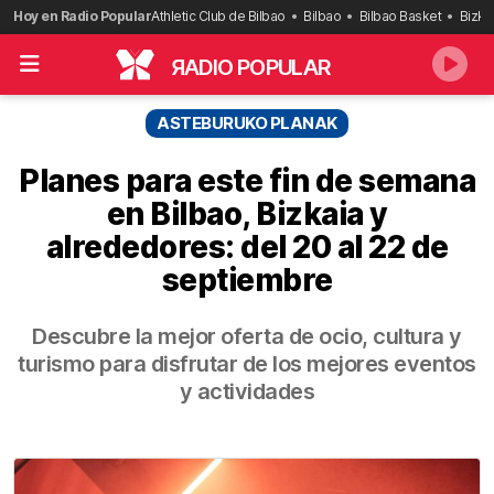
Saltar
Hoy en Radio Popular
Athletic Club de Bilbao
Bilbao
Bilbao Basket
Bizka
al
contenido
R
ADIO POPULAR
ASTEBURUKO PLANAK
Planes para este fin de semana
en Bilbao, Bizkaia y
alrededores: del 20 al 22 de
septiembre
Descubre la mejor oferta de ocio, cultura y
turismo para disfrutar de los mejores eventos
y actividades