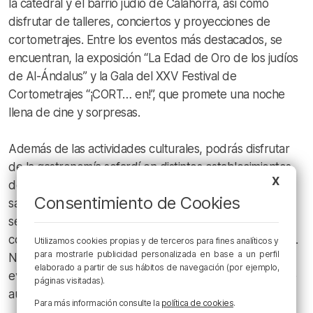
la catedral y el barrio judío de Calahorra, así como
disfrutar de talleres, conciertos y proyecciones de
cortometrajes. Entre los eventos más destacados, se
encuentran, la exposición “La Edad de Oro de los judíos
de Al-Ándalus” y la Gala del XXV Festival de
Cortometrajes “¡CORT… en!”, que promete una noche
llena de cine y sorpresas.
Además de las actividades culturales, podrás disfrutar
de la gastronomía sefardí en distintos establecimientos
X
de la ciudad, con menús especiales que fusionan
Consentimiento de Cookies
sabores tradicionales como el cordero y las albóndigas
sefardíes. Te invitamos a vivir una experiencia única que
combina la historia, la cultura y el placer de los sentidos.
Utilizamos cookies propias y de terceros para fines analíticos y
para mostrarle publicidad personalizada en base a un perfil
No te pierdas la oportunidad de participar en este
elaborado a partir de sus hábitos de navegación (por ejemplo,
evento único y descubrir el vibrante legado sefardí que
páginas visitadas).
aún resuena en la vida cotidiana de Calahorra.
Para más información consulte la
política de cookies
.