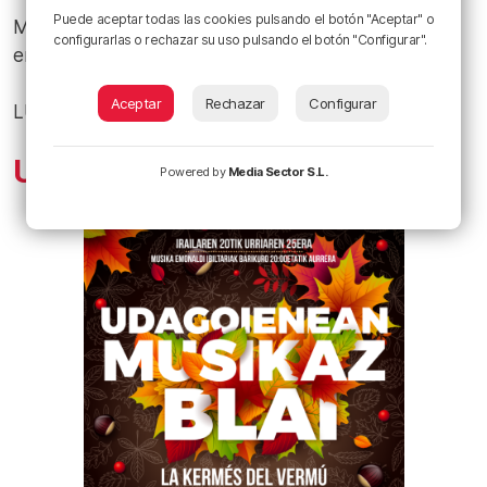
Puede aceptar todas las cookies pulsando el botón "Aceptar" o
Más información
configurarlas o rechazar su uso pulsando el botón "Configurar".
en
https://rutadelvinoriojaoriental.com/
Aceptar
Rechazar
Configurar
LUGAR. La Rioja Oriental
Udagoienean, Musikaz Blai
Powered by
Media Sector S.L.