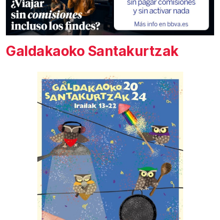
Galdakaoko Santakurtzak