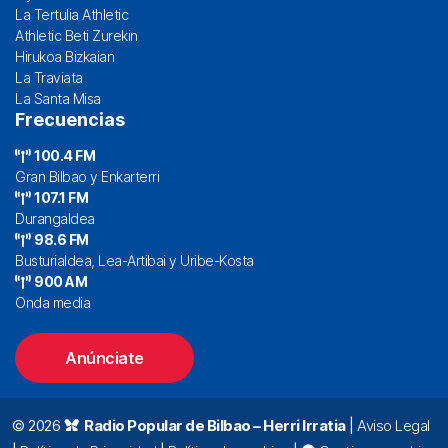
La Tertulia Athletic
Athletic Beti Zurekin
Hirukoa Bizkaian
La Traviata
La Santa Misa
Frecuencias
100.4 FM
Gran Bilbao y Enkarterri
107.1 FM
Durangaldea
98.6 FM
Busturialdea, Lea-Artibai y Uribe-Kosta
900 AM
Onda media
Anúnciate
© 2026
Radio Popular de Bilbao – Herri Irratia
|
Aviso Legal