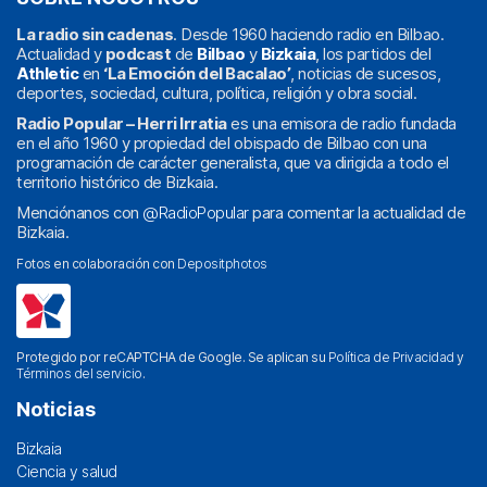
La radio sin cadenas
. Desde 1960 haciendo radio en Bilbao.
Actualidad y
podcast
de
Bilbao
y
Bizkaia
, los partidos del
Athletic
en
‘La Emoción del Bacalao’
, noticias de sucesos,
deportes, sociedad, cultura, política, religión y obra social.
Radio Popular – Herri Irratia
es una emisora de radio fundada
en el año 1960 y propiedad del obispado de Bilbao con una
programación de carácter generalista, que va dirigida a todo el
territorio histórico de Bizkaia.
Menciónanos con
@RadioPopular
para comentar la actualidad de
Bizkaia.
Fotos en colaboración con
Depositphotos
Protegido por reCAPTCHA de Google. Se aplican su
Política de Privacidad
y
Términos del servicio
.
Noticias
Bizkaia
Ciencia y salud