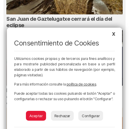
San Juan de Gaztelugatxe cerrará el día del
eclipse
X
Consentimiento de Cookies
Utilizamos cookies propias y de terceros para fines analíticos y
para mostrarle publicidad personalizada en base a un perfil
elaborado a partir de sus hábitos de navegación (por ejemplo,
páginas visitadas).
Para más información consulte la
política de cookies
.
El Athletic incorpora a Andrew Hughes, el
Puede aceptar todas las cookies pulsando el botón "Aceptar" o
especialista a balón parado de la selección
configurarlas o rechazar su uso pulsando el botón "Configurar".
escocesa
Aceptar
Rechazar
Configurar