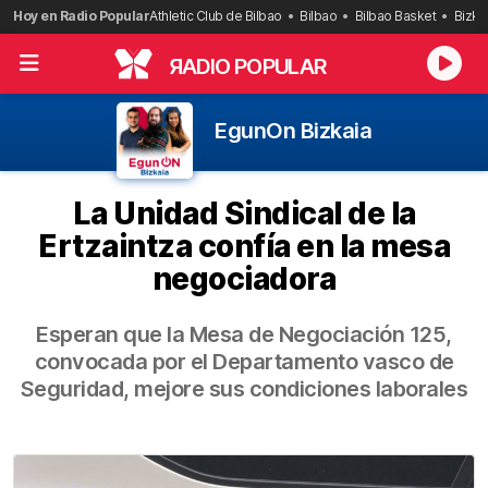
Saltar
Hoy en Radio Popular
Athletic Club de Bilbao
Bilbao
Bilbao Basket
Bizka
al
contenido
R
ADIO POPULAR
EgunOn Bizkaia
La Unidad Sindical de la
Ertzaintza confía en la mesa
negociadora
Esperan que la Mesa de Negociación 125,
convocada por el Departamento vasco de
Seguridad, mejore sus condiciones laborales