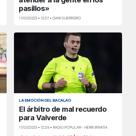
pasillos»
11/03/2025 • 12:57 • DANI GUERREIRO
LA EMOCIÓN DEL BACALAO
El árbitro de mal recuerdo
para Valverde
11/03/2025 • 12:29 • RADIO POPULAR - HERRI IRRATIA