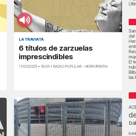
Últ
San
del
LA TRAVIATA
Her
6 títulos de zarzuelas
ent
Rec
imprescindibles
muje
El 
11/03/2025 • 18:05 • RADIO POPULAR - HERRI IRRATIA
nub
Bil
las
AC
de
ba
Exhi