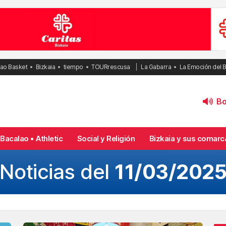
bao Basket
Bizkaia
tiempo
TOURrescusa
La Gabarra
La Emoción del 
Bol
Bacalao • Athletic
Social y Religión
Bizkaia y sus comarc
Noticias del
11/03/202