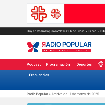
Saltar
al
contenido
Hoy en Radio Popular
Athletic Club de Bilbao
Bilbao
Bil
R
ADIO POPULAR
BILBO
HERRI
IRRATIA
Podcast
Programación
Deportes
Frecuencias
Radio Popular
»
Archivo de 11 de marzo de 2025