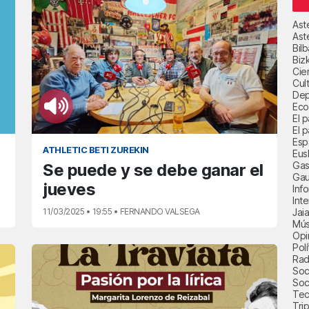
Ast
Ast
Bil
Biz
Cie
Cul
Dep
Eco
El 
El p
Esp
ATHLETIC BETI ZUREKIN
Eus
Gas
Se puede y se debe ganar el
Gau
jueves
Inf
Int
11/03/2025 • 19:55 • FERNANDO VALSEGA
Jai
Mús
Opi
Polí
Radi
Soci
Soc
Tec
Trip