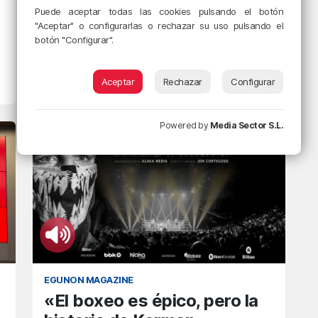
EGUNON BIZKAIA
Puede aceptar todas las cookies pulsando el botón
Nuevas jornadas de huelga
"Aceptar" o configurarlas o rechazar su uso pulsando el
botón "Configurar".
en la educación pública
vasca
Aceptar
Rechazar
Configurar
11/03/2025 • 13:51 • RADIO POPULAR - HERRI IRRATIA
Powered by
Media Sector S.L.
EGUNON MAGAZINE
«El boxeo es épico, pero la