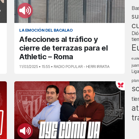
Ba
su
cu
LA EMOCIÓN DEL BACALAO
Dió
Afecciones al tráfico y
tie
E
cierre de terrazas para el
Athletic – Roma
eusk
jua
11/03/2025 • 15:55 • RADIO POPULAR - HERRI IRRATIA
Lig
pla
s
ti
at
tr