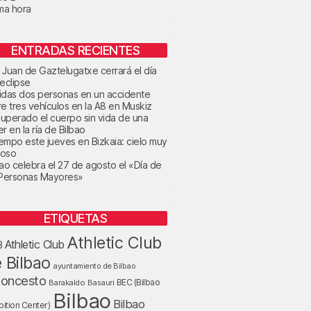
ima hora
ENTRADAS RECIENTES
 Juan de Gaztelugatxe cerrará el día
 eclipse
idas dos personas en un accidente
re tres vehículos en la A8 en Muskiz
uperado el cuerpo sin vida de una
r en la ría de Bilbao
tiempo este jueves en Bizkaia: cielo muy
oso
bao celebra el 27 de agosto el «Día de
 Personas Mayores»
ETIQUETAS
Athletic Club
Athletic Club
B
 Bilbao
ayuntamiento de Bilbao
loncesto
BEC (Bilbao
Barakaldo
Basauri
Bilbao
Bilbao
bition Center)