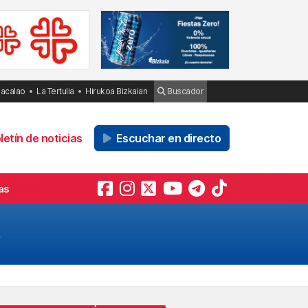
Bacalao
La Tertulia
Hirukoa Bizkaian
Buscador
etín de noticias
Escuchar en directo
as
5