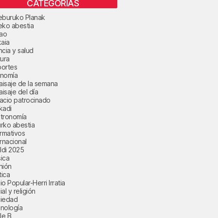
CATEGORÍAS
eburuko Planak
eko abestia
bao
kaia
ncia y salud
tura
ortes
nomía
paisaje de la semana
aisaje del día
acio patrocinado
kadi
tronomía
rko abestia
ormativos
ernacional
aldi 2025
ica
nión
tica
o Popular-Herri Irratia
al y religión
iedad
nología
le B