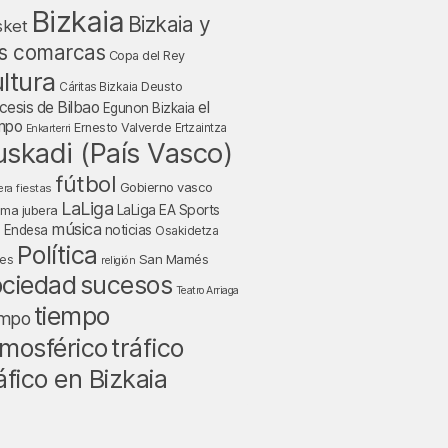
Bizkaia
Bizkaia y
sket
s comarcas
Copa del Rey
ltura
Deusto
Cáritas Bizkaia
cesis de Bilbao
el
Egunon Bizkaia
mpo
Ernesto Valverde
Ertzaintza
Enkarterri
uskadi (País Vasco)
fútbol
Gobierno vasco
fiestas
era
LaLiga
LaLiga EA Sports
nma jubera
música
a Endesa
noticias
Osakidetza
Política
San Mamés
nes
religión
ociedad
sucesos
Teatro Arriaga
tiempo
empo
tráfico
mosférico
áfico en Bizkaia