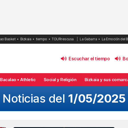
bao Basket
Bizkaia
tiempo
TOURrescusa
La Gabarra
La Emoción del 
Escuchar el tiempo
Bol
Bacalao • Athletic
Social y Religión
Bizkaia y sus comarc
Noticias del
1/05/2025