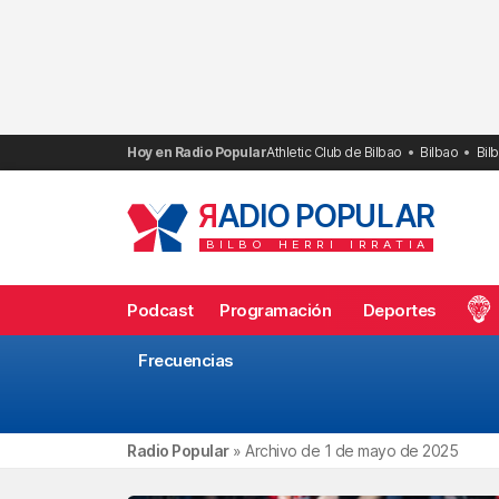
Saltar
al
contenido
Hoy en Radio Popular
Athletic Club de Bilbao
Bilbao
Bil
R
ADIO POPULAR
BILBO
HERRI
IRRATIA
Podcast
Programación
Deportes
Frecuencias
Radio Popular
»
Archivo de 1 de mayo de 2025