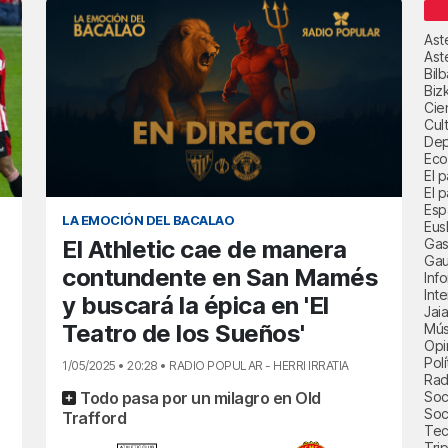
Ast
Ast
Bil
Biz
Cie
Cul
Dep
Eco
El 
El p
Esp
LA EMOCIÓN DEL BACALAO
Eus
Gas
El Athletic cae de manera
Gau
contundente en San Mamés
Inf
Int
y buscará la épica en 'El
Jai
Teatro de los Sueños'
Mús
Opi
Polí
1/05/2025 • 20:28 • RADIO POPULAR - HERRI IRRATIA
Radi
Soci
Todo pasa por un milagro en Old
Soc
Trafford
Tec
Trip