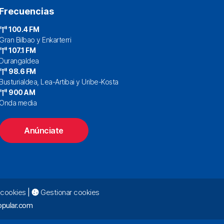
Frecuencias
100.4 FM
Gran Bilbao y Enkarterri
107.1 FM
Durangaldea
98.6 FM
Busturialdea, Lea-Artibai y Uribe-Kosta
900 AM
Onda media
Anúnciate
e cookies
|
Gestionar cookies
pular.com