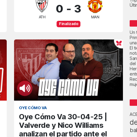
0
-
3
Últ
ATH
MAN
Finalizado
Un t
Pri
una
El 
not
San
del
Her
ent
Rec
muje
OYE CÓMO VA
AC
Oye Cómo Va 30-04-25 |
de
Valverde y Nico Williams
ba
analizan el partido ante el