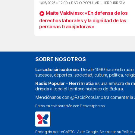
1/05/2025 • 12:09 • RADIO POPULAR - HERRI IRRATIA
Maite Valdivieso: «En defensa de los
derechos laborales y la dignidad de las
personas trabajadoras»
SOBRE NOSOTROS
La radio sin cadenas
. Desde 1960 haciendo radio 
sucesos, deportes, sociedad, cultura, política, religi
Radio Popular – Herri Irratia
es una emisora de ra
dirigida a todo el territorio histórico de Bizkaia.
Menciónanos con
@RadioPopular
para comentar la a
Fotos en colaboración con
Depositphotos
Protegido por reCAPTCHA de Google. Se aplican su
Política