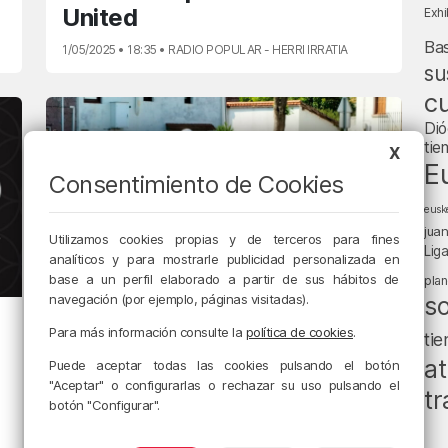
United
Exhi
Ba
1/05/2025 • 18:35 • RADIO POPULAR - HERRI IRRATIA
su
cu
Dió
tie
X
E
Consentimiento de Cookies
eusk
jua
Utilizamos cookies propias y de terceros para fines
Lig
analíticos y para mostrarle publicidad personalizada en
base a un perfil elaborado a partir de sus hábitos de
pla
navegación (por ejemplo, páginas visitadas).
s
PLANEANDO BIZKAIA
Para más información consulte la
política de cookies
.
ti
Este fin de semana: FANT,
at
Puede aceptar todas las cookies pulsando el botón
Romería de Sanfuentes y
"Aceptar" o configurarlas o rechazar su uso pulsando el
tr
mucho más
botón "Configurar".
1/05/2025 • 13:08 • RADIO POPULAR - HERRI IRRATIA