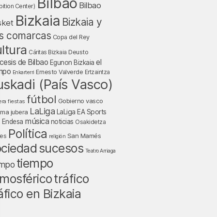
Bilbao
Bilbao
bition Center)
Bizkaia
Bizkaia y
sket
s comarcas
Copa del Rey
ltura
Deusto
Cáritas Bizkaia
cesis de Bilbao
el
Egunon Bizkaia
mpo
Ernesto Valverde
Ertzaintza
Enkarterri
uskadi (País Vasco)
fútbol
Gobierno vasco
fiestas
era
LaLiga
LaLiga EA Sports
nma jubera
música
a Endesa
noticias
Osakidetza
Política
San Mamés
nes
religión
ociedad
sucesos
Teatro Arriaga
tiempo
empo
tráfico
mosférico
áfico en Bizkaia