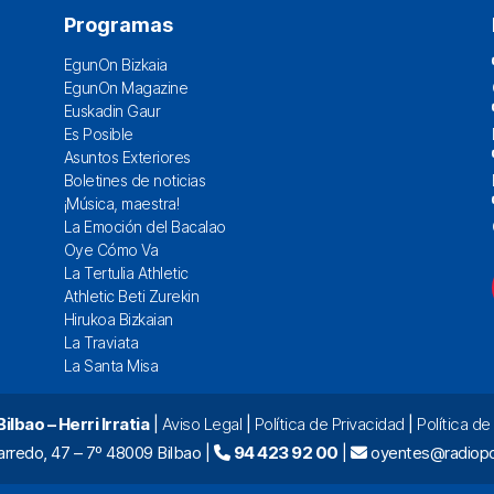
Programas
EgunOn Bizkaia
EgunOn Magazine
Euskadin Gaur
Es Posible
Asuntos Exteriores
Boletines de noticias
¡Música, maestra!
La Emoción del Bacalao
Oye Cómo Va
La Tertulia Athletic
Athletic Beti Zurekin
Hirukoa Bizkaian
La Traviata
La Santa Misa
lbao – Herri Irratia
|
Aviso Legal
|
Política de Privacidad
|
Política d
arredo, 47 – 7º 48009 Bilbao |
94 423 92 00
|
oyentes@radiopo