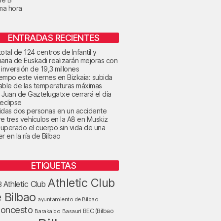
ima hora
ENTRADAS RECIENTES
otal de 124 centros de Infantil y
maria de Euskadi realizarán mejoras con
 inversión de 19,3 millones
tiempo este viernes en Bizkaia: subida
able de las temperaturas máximas
 Juan de Gaztelugatxe cerrará el día
 eclipse
idas dos personas en un accidente
re tres vehículos en la A8 en Muskiz
uperado el cuerpo sin vida de una
r en la ría de Bilbao
ETIQUETAS
Athletic Club
Athletic Club
B
 Bilbao
ayuntamiento de Bilbao
loncesto
BEC (Bilbao
Barakaldo
Basauri