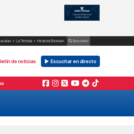
Bacalao
La Tertulia
Hirukoa Bizkaian
Buscador
etín de noticias
Escuchar en directo
as