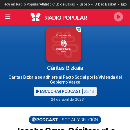
Saltar
Hoy en Radio Popular
Athletic Club de Bilbao
Bilbao
Bilbao Basket
Bizka
al
contenido
R
ADIO POPULAR
Cáritas Bizkaia
Cáritas Bizkaia se adhiere al Pacto Social por la Vivienda del
Gobierno Vasco
ESCUCHAR PODCAST |
23:48
24 de abril de 2023
PODCAST
SOCIAL Y RELIGIÓN