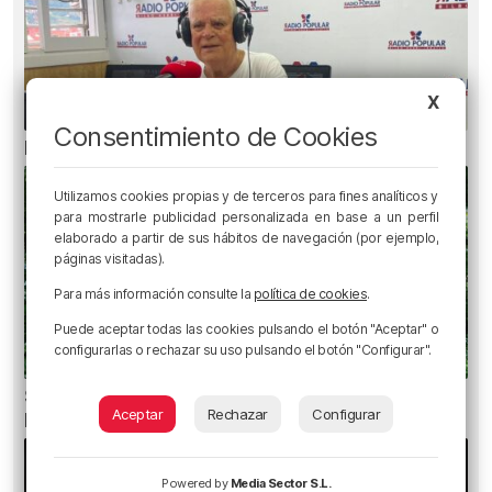
X
Consentimiento de Cookies
El bilbaíno que opta a un récord Guinness
Utilizamos cookies propias y de terceros para fines analíticos y
para mostrarle publicidad personalizada en base a un perfil
elaborado a partir de sus hábitos de navegación (por ejemplo,
páginas visitadas).
Para más información consulte la
política de cookies
.
Puede aceptar todas las cookies pulsando el botón "Aceptar" o
configurarlas o rechazar su uso pulsando el botón "Configurar".
Senderos de Bizkaia: cinco rutas fáciles para
Aceptar
Rechazar
Configurar
hacer con niños
Powered by
Media Sector S.L.