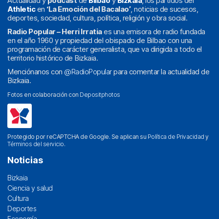
Actualidad y
podcast
de
Bilbao
y
Bizkaia
, los partidos del
Athletic
en
‘La Emoción del Bacalao’
, noticias de sucesos,
deportes, sociedad, cultura, política, religión y obra social.
Radio Popular – Herri Irratia
es una emisora de radio fundada
en el año 1960 y propiedad del obispado de Bilbao con una
programación de carácter generalista, que va dirigida a todo el
territorio histórico de Bizkaia.
Menciónanos con
@RadioPopular
para comentar la actualidad de
Bizkaia.
Fotos en colaboración con
Depositphotos
Protegido por reCAPTCHA de Google. Se aplican su
Política de Privacidad
y
Términos del servicio
.
Noticias
Bizkaia
Ciencia y salud
Cultura
Deportes
Economía