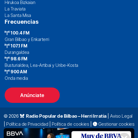
Hirukoa Bizkaian
La Traviata
La Santa Misa
Frecuencias
100.4 FM
Gran Bilbao y Enkarterri
107.1 FM
Durangaldea
98.6 FM
Busturialdea, Lea-Artibai y Uribe-Kosta
900 AM
Onda media
Anúnciate
© 2026
Radio Popular de Bilbao – Herri Irratia
|
Aviso Legal
|
Política de Privacidad
|
Política de cookies
|
Gestionar cookies
Alda. Mazarredo, 47 – 7º 48009 Bilbao |
94 423 92 00
|