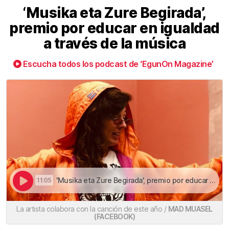
‘Musika eta Zure Begirada’,
premio por educar en igualdad
a través de la música
Escucha todos los podcast de ‘EgunOn Magazine’
'Musika eta Zure Begirada', premio por educar en igualdad a través de la música | ‘Musika eta Zure Begirada’, premio por educar en igualdad a través de la música
11:05
La artista colabora con la canción de este año /
MAD MUASEL
(FACEBOOK)