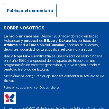
SOBRE NOSOTROS
La radio sin cadenas
. Desde 1960 haciendo radio en Bilbao.
Actualidad y
podcast
de
Bilbao
y
Bizkaia
, los partidos del
Athletic
en
‘La Emoción del Bacalao’
, noticias de sucesos,
deportes, sociedad, cultura, política, religión y obra social.
Radio Popular – Herri Irratia
es una emisora de radio fundada
en el año 1960 y propiedad del obispado de Bilbao con una
programación de carácter generalista, que va dirigida a todo el
territorio histórico de Bizkaia.
Menciónanos con
@RadioPopular
para comentar la actualidad de
Bizkaia.
Fotos en colaboración con
Depositphotos
Protegido por reCAPTCHA de Google. Se aplican su
Política de Privacidad
y