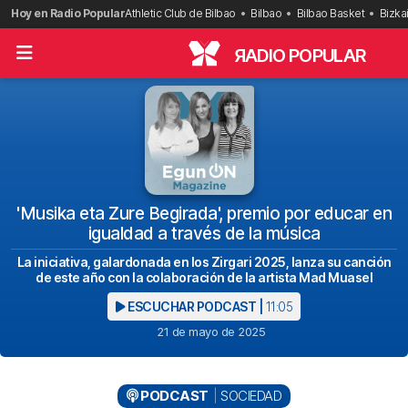
Saltar
Hoy en Radio Popular
Athletic Club de Bilbao
Bilbao
Bilbao Basket
Bizka
al
contenido
R
ADIO POPULAR
'Musika eta Zure Begirada', premio por educar en
igualdad a través de la música
La iniciativa, galardonada en los Zirgari 2025, lanza su canción
de este año con la colaboración de la artista Mad Muasel
ESCUCHAR PODCAST |
11:05
21 de mayo de 2025
PODCAST
SOCIEDAD