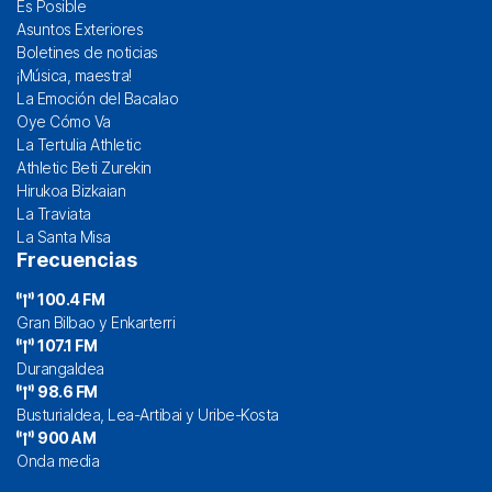
Es Posible
Asuntos Exteriores
Boletines de noticias
¡Música, maestra!
La Emoción del Bacalao
Oye Cómo Va
La Tertulia Athletic
Athletic Beti Zurekin
Hirukoa Bizkaian
La Traviata
La Santa Misa
Frecuencias
100.4 FM
Gran Bilbao y Enkarterri
107.1 FM
Durangaldea
98.6 FM
Busturialdea, Lea-Artibai y Uribe-Kosta
900 AM
Onda media