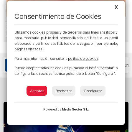
X
Consentimiento de Cookies
¿Sabrías distinguirla? La proliferación de
garrapatas se acerca al entorno urbano de
Utilizamos cookies propias y de terceros para fines analíticos y
Bilbao
para mostrarle publicidad personalizada en base a un perfil
elaborado a partir de sus hábitos de navegación (por ejemplo,
páginas visitadas).
Para más información consulte la
política de cookies
.
Etiquetas
alvaro alcala galiano
arte
cuadro
cultura
Puede aceptar todas las cookies pulsando el botón "Aceptar" o
configurarlas o rechazar su uso pulsando el botón "Configurar".
TAMBIÉN TE PUEDE INTERESAR...
Aceptar
Rechazar
Configurar
Powered by
Media Sector S.L.