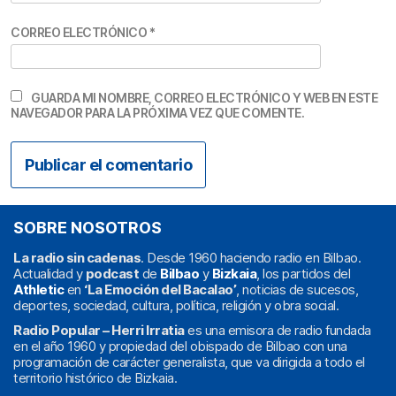
CORREO ELECTRÓNICO
*
GUARDA MI NOMBRE, CORREO ELECTRÓNICO Y WEB EN ESTE
NAVEGADOR PARA LA PRÓXIMA VEZ QUE COMENTE.
SOBRE NOSOTROS
La radio sin cadenas
. Desde 1960 haciendo radio en Bilbao.
Actualidad y
podcast
de
Bilbao
y
Bizkaia
, los partidos del
Athletic
en
‘La Emoción del Bacalao’
, noticias de sucesos,
deportes, sociedad, cultura, política, religión y obra social.
Radio Popular – Herri Irratia
es una emisora de radio fundada
en el año 1960 y propiedad del obispado de Bilbao con una
programación de carácter generalista, que va dirigida a todo el
territorio histórico de Bizkaia.