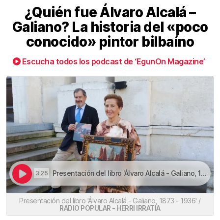
¿Quién fue Álvaro Alcalá –
Galiano? La historia del «poco
conocido» pintor bilbaíno
Escucha todos los podcast de ‘EgunOn Magazine’
Presentación del libro 'Álvaro Alcalá - Galiano, 1873 - 1936' | ¿Quién fue Álvaro Alcalá – Galiano? La historia del «poco conocido» pintor bilbaíno
3:25
Presentación del libro 'Álvaro Alcalá - Galiano, 1873 - 1936' /
RADIO POPULAR - HERRI IRRATIA