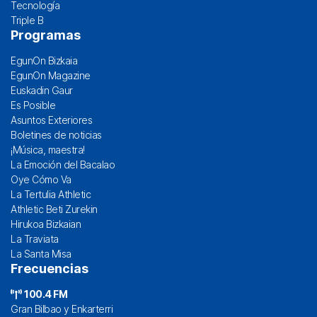
Tecnología
Triple B
Programas
EgunOn Bizkaia
EgunOn Magazine
Euskadin Gaur
Es Posible
Asuntos Exteriores
Boletines de noticias
¡Música, maestra!
La Emoción del Bacalao
Oye Cómo Va
La Tertulia Athletic
Athletic Beti Zurekin
Hirukoa Bizkaian
La Traviata
La Santa Misa
Frecuencias
100.4 FM
Gran Bilbao y Enkarterri