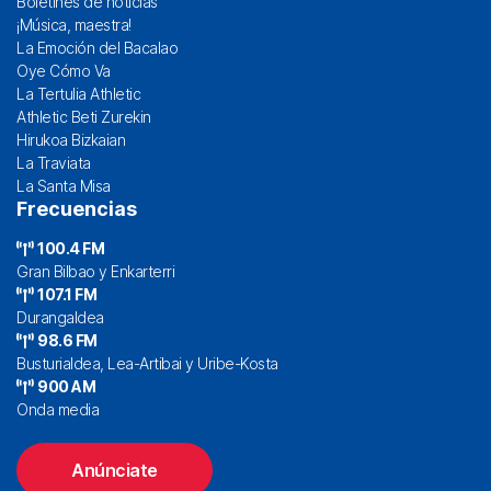
Boletines de noticias
¡Música, maestra!
La Emoción del Bacalao
Oye Cómo Va
La Tertulia Athletic
Athletic Beti Zurekin
Hirukoa Bizkaian
La Traviata
La Santa Misa
Frecuencias
100.4 FM
Gran Bilbao y Enkarterri
107.1 FM
Durangaldea
98.6 FM
Busturialdea, Lea-Artibai y Uribe-Kosta
900 AM
Onda media
Anúnciate