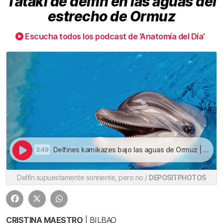
Tataki de delfín en las aguas del
estrecho de Ormuz
Escucha todos los podcast de ‘Anatomía del Día’
Delfines kamikazes bajo las aguas de Ormuz | Tataki de delfín en las aguas del estrecho de Ormuz
3:49
Delfín supuestamente sonriente, pero no /
DEPOSITPHOTOS
CRISTINA MAESTRO
| BILBAO