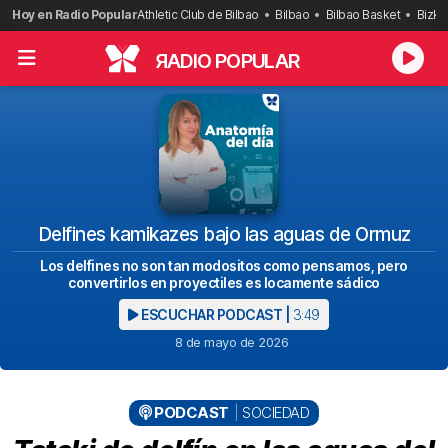
Saltar
Hoy en Radio Popular
Athletic Club de Bilbao
Bilbao
Bilbao Basket
Bizka
al
contenido
R
ADIO POPULAR
Delfines kamikazes bajo las aguas de Ormuz
Los delfines no son tan modositos como pensamos, pero
convertirlos en proyectiles es locamente sádico
ESCUCHAR PODCAST |
3:49
8 de mayo de 2026
PODCAST
SOCIEDAD