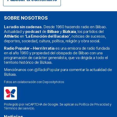
SOBRE NOSOTROS
La radio sin cadenas
. Desde 1960 haciendo radio en Bilbao.
Actualidad y
podcast
de
Bilbao
y
Bizkaia
, los partidos del
Athletic
en
‘La Emoción del Bacalao’
, noticias de sucesos,
deportes, sociedad, cultura, política, religión y obra social.
Radio Popular – Herri Irratia
es una emisora de radio fundada
en el año 1960 y propiedad del obispado de Bilbao con una
programación de carácter generalista, que va dirigida a todo el
territorio histórico de Bizkaia.
Menciónanos con
@RadioPopular
para comentar la actualidad de
Bizkaia.
Fotos en colaboración con
Depositphotos
Protegido por reCAPTCHA de Google. Se aplican su
Política de Privacidad
y
Términos del servicio
.
Noticias