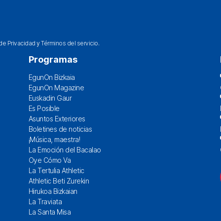
 de Privacidad
y
Términos del servicio
.
Programas
EgunOn Bizkaia
EgunOn Magazine
Euskadin Gaur
Es Posible
Asuntos Exteriores
Boletines de noticias
¡Música, maestra!
La Emoción del Bacalao
Oye Cómo Va
La Tertulia Athletic
Athletic Beti Zurekin
Hirukoa Bizkaian
La Traviata
La Santa Misa