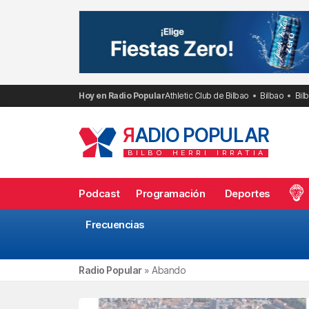
Saltar
al
contenido
Hoy en Radio Popular
Athletic Club de Bilbao
Bilbao
Bil
R
ADIO POPULAR
BILBO
HERRI
IRRATIA
Podcast
Programación
Deportes
Frecuencias
Radio Popular
»
Abando