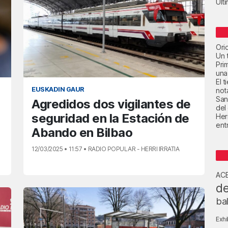
Últ
Ori
Un t
Pri
una
El 
EUSKADIN GAUR
not
San
Agredidos dos vigilantes de
del
seguridad en la Estación de
Her
ent
Abando en Bilbao
12/03/2025 • 11:57 • RADIO POPULAR - HERRI IRRATIA
AC
de
ba
Exhi