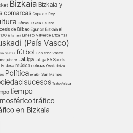
Bizkaia
Bizkaia y
sket
s comarcas
Copa del Rey
ltura
Deusto
Cáritas Bizkaia
cesis de Bilbao
el
Egunon Bizkaia
mpo
Ernesto Valverde
Ertzaintza
Enkarterri
uskadi (País Vasco)
fútbol
Gobierno vasco
fiestas
era
LaLiga
LaLiga EA Sports
nma jubera
música
a Endesa
noticias
Osakidetza
Política
San Mamés
nes
religión
ociedad
sucesos
Teatro Arriaga
tiempo
empo
tráfico
mosférico
áfico en Bizkaia