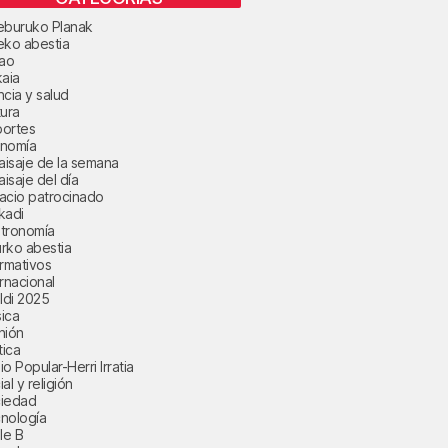
eburuko Planak
eko abestia
bao
kaia
ncia y salud
tura
ortes
nomía
paisaje de la semana
aisaje del día
acio patrocinado
kadi
tronomía
rko abestia
ormativos
ernacional
aldi 2025
ica
nión
tica
o Popular-Herri Irratia
al y religión
iedad
nología
le B