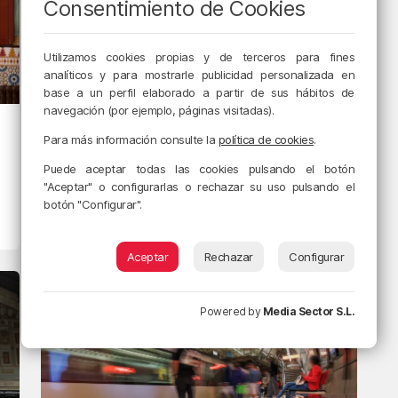
Consentimiento de Cookies
Utilizamos cookies propias y de terceros para fines
analíticos y para mostrarle publicidad personalizada en
base a un perfil elaborado a partir de sus hábitos de
navegación (por ejemplo, páginas visitadas).
BILBAO
Para más información consulte la
política de cookies
.
El nuevo Abando latirá con
Puede aceptar todas las cookies pulsando el botón
un gran parque sobre las
"Aceptar" o configurarlas o rechazar su uso pulsando el
vías del TAV
botón "Configurar".
15/02/2024 • 13:03 • RADIO POPULAR - HERRI IRRATIA
Aceptar
Rechazar
Configurar
Powered by
Media Sector S.L.