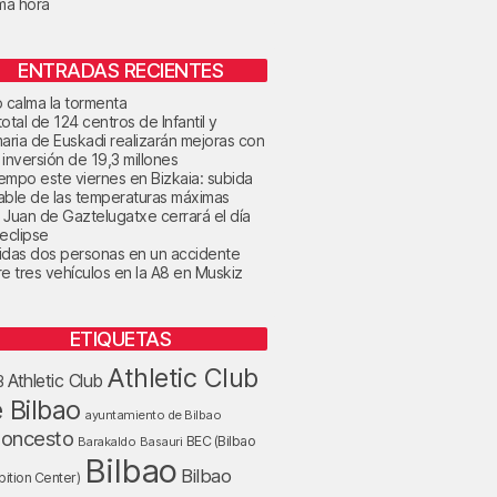
ima hora
ENTRADAS RECIENTES
o calma la tormenta
otal de 124 centros de Infantil y
maria de Euskadi realizarán mejoras con
 inversión de 19,3 millones
tiempo este viernes en Bizkaia: subida
able de las temperaturas máximas
 Juan de Gaztelugatxe cerrará el día
 eclipse
idas dos personas en un accidente
re tres vehículos en la A8 en Muskiz
ETIQUETAS
Athletic Club
Athletic Club
B
 Bilbao
ayuntamiento de Bilbao
loncesto
BEC (Bilbao
Barakaldo
Basauri
Bilbao
Bilbao
bition Center)