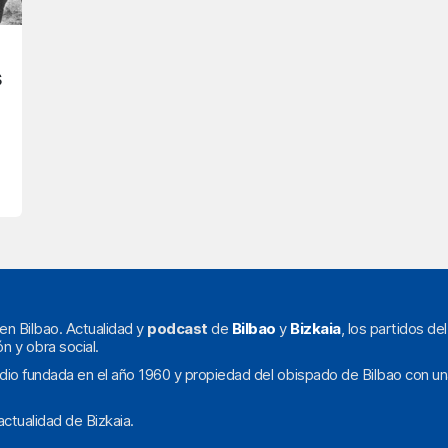
s
en Bilbao. Actualidad y
podcast
de
Bilbao
y
Bizkaia
, los partidos de
ón y obra social.
dio fundada en el año 1960 y propiedad del obispado de Bilbao con un
ctualidad de Bizkaia.