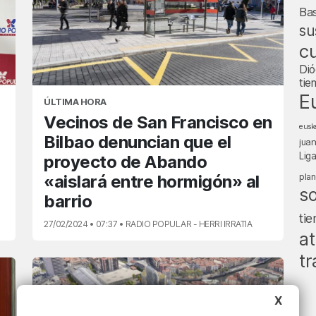
Ba
su
cu
Dió
tie
E
ÚLTIMA HORA
Vecinos de San Francisco en
eusk
Bilbao denuncian que el
jua
Lig
proyecto de Abando
«aislará entre hormigón» al
pla
s
barrio
ti
27/02/2024 • 07:37 • RADIO POPULAR - HERRI IRRATIA
at
tr
X