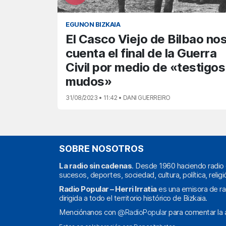
EGUNON BIZKAIA
El Casco Viejo de Bilbao no
cuenta el final de la Guerra
Civil por medio de «testigos
mudos»
31/08/2023 • 11:42 • DANI GUERREIRO
SOBRE NOSOTROS
La radio sin cadenas
. Desde 1960 haciendo radio 
sucesos, deportes, sociedad, cultura, política, religi
Radio Popular – Herri Irratia
es una emisora de ra
dirigida a todo el territorio histórico de Bizkaia.
Menciónanos con
@RadioPopular
para comentar la a