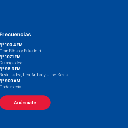
Frecuencias
100.4 FM
Gran Bilbao y Enkarterri
107.1 FM
Durangaldea
98.6 FM
Busturialdea, Lea-Artibai y Uribe-Kosta
900 AM
Onda media
Anúnciate