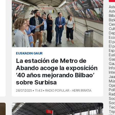
Ast
Ast
Bil
Biz
Cie
Cul
Dep
Eco
El 
El p
Esp
EUSKADIN GAUR
Eus
Gas
La estación de Metro de
Gau
Abando acoge la exposición
Inf
Int
’40 años mejorando Bilbao’
Jai
sobre Surbisa
Mús
Opi
Polí
28/07/2025 • 11:43 • RADIO POPULAR - HERRI IRRATIA
Radi
Soci
Soc
Tec
Trip