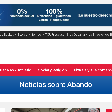
bao Basket
Bizkaia
tiempo
TOURrescusa
La Gabarra
La Emoción del 
Bacalao • Athletic
Social y Religión
Bizkaia y sus comarc
Noticias sobre Abando