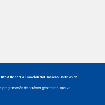
l
Athletic
en
‘La Emoción del Bacalao’
, noticias de
a programación de carácter generalista, que va