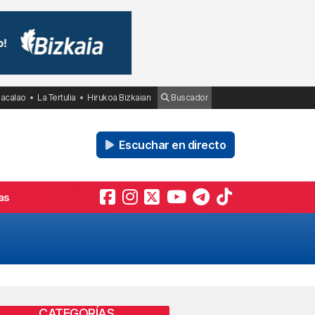
Bacalao
La Tertulia
Hirukoa Bizkaian
Buscador
Escuchar en directo
as
CATEGORÍAS