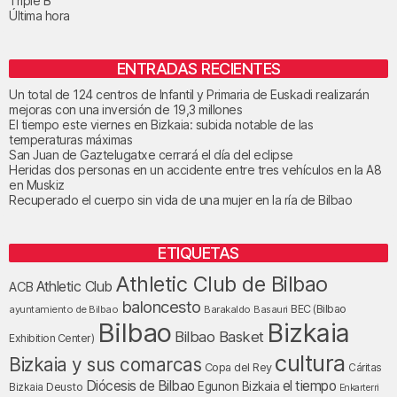
Triple B
Última hora
ENTRADAS RECIENTES
Un total de 124 centros de Infantil y Primaria de Euskadi realizarán
mejoras con una inversión de 19,3 millones
El tiempo este viernes en Bizkaia: subida notable de las
temperaturas máximas
San Juan de Gaztelugatxe cerrará el día del eclipse
Heridas dos personas en un accidente entre tres vehículos en la A8
en Muskiz
Recuperado el cuerpo sin vida de una mujer en la ría de Bilbao
ETIQUETAS
Athletic Club de Bilbao
Athletic Club
ACB
baloncesto
BEC (Bilbao
ayuntamiento de Bilbao
Barakaldo
Basauri
Bilbao
Bizkaia
Bilbao Basket
Exhibition Center)
cultura
Bizkaia y sus comarcas
Copa del Rey
Cáritas
Diócesis de Bilbao
el tiempo
Egunon Bizkaia
Deusto
Bizkaia
Enkarterri