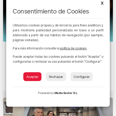
X
Consentimiento de Cookies
Utilizamos cookies propias y de terceros para fines analíticos y
para mostrarle publicidad personalizada en base a un perfil
elaborado a partir de sus hábitos de navegación (por ejemplo,
páginas visitadas).
PLANEANDO BIZKAIA
Para más información consulte la
política de cookies
.
Este fin de semana: Carnavales,
Puede aceptar todas las cookies pulsando el botón "Aceptar" o
Emergentes y mucho más
configurarlas o rechazar su uso pulsando el botón "Configurar".
12/02/2026 • 13:10 • DANI GUERREIRO
Aceptar
Rechazar
Configurar
Planes para este fin de semana en Bilbao, Bizkaia
y alrededores: del 13 al 15 de febrero
Powered by
Media Sector S.L.