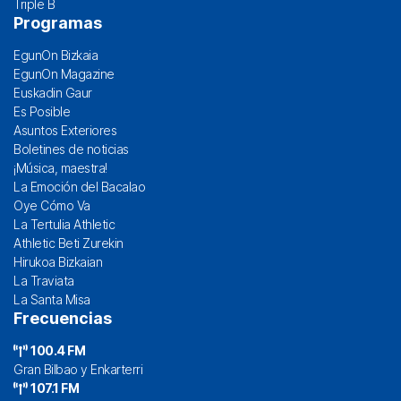
Triple B
Programas
EgunOn Bizkaia
EgunOn Magazine
Euskadin Gaur
Es Posible
Asuntos Exteriores
Boletines de noticias
¡Música, maestra!
La Emoción del Bacalao
Oye Cómo Va
La Tertulia Athletic
Athletic Beti Zurekin
Hirukoa Bizkaian
La Traviata
La Santa Misa
Frecuencias
100.4 FM
Gran Bilbao y Enkarterri
107.1 FM