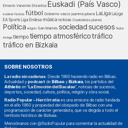
Euskadi (País Vasco)
Ernesto Valverde
Ertzaintza
fútbol
LaLiga
LaLiga
Gobierno vasco
juanma jubera
fiestas
euskera
música
EA Sports
Liga Endesa
noticias
Osakidetza
planes
Política
sociedad
sucesos
San Mamés
religión
Teatro
tráfico
tiempo atmosférico
tiempo
Arriaga
tráfico en Bizkaia
SOBRE NOSOTROS
La radio sin cadenas
. Desde 1960 haciendo radio en Bilbao.
Actualidad y
podcast
de
Bilbao
y
Bizkaia
, los partidos del
Athletic
en
‘La Emoción del Bacalao’
, noticias de sucesos,
deportes, sociedad, cultura, política, religión y obra social.
Radio Popular – Herri Irratia
es una emisora de radio fundada
en el año 1960 y propiedad del obispado de Bilbao con una
programación de carácter generalista, que va dirigida a todo el
territorio histórico de Bizkaia.
Menciónanos con
@RadioPopular
para comentar la actualidad de