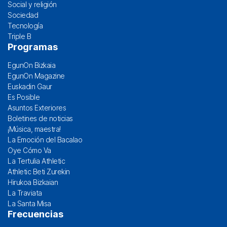
Social y religión
Sociedad
Tecnología
Triple B
Programas
EgunOn Bizkaia
EgunOn Magazine
Euskadin Gaur
Es Posible
Asuntos Exteriores
Boletines de noticias
¡Música, maestra!
La Emoción del Bacalao
Oye Cómo Va
La Tertulia Athletic
Athletic Beti Zurekin
Hirukoa Bizkaian
La Traviata
La Santa Misa
Frecuencias