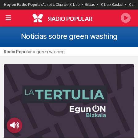
Saltar
Hoy en Radio Popular
Athletic Club de Bilbao
Bilbao
Bilbao Basket
Bizka
al
contenido
R
ADIO POPULAR
Noticias sobre green washing
Radio Popular
»
green washing