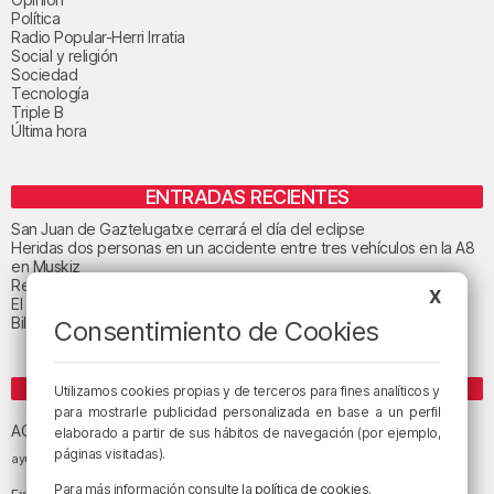
Política
Radio Popular-Herri Irratia
Social y religión
Sociedad
Tecnología
Triple B
Última hora
ENTRADAS RECIENTES
San Juan de Gaztelugatxe cerrará el día del eclipse
Heridas dos personas en un accidente entre tres vehículos en la A8
en Muskiz
Recuperado el cuerpo sin vida de una mujer en la ría de Bilbao
X
El tiempo este jueves en Bizkaia: cielo muy nuboso
Bilbao celebra el 27 de agosto el «Día de las Personas Mayores»
Consentimiento de Cookies
ETIQUETAS
Utilizamos cookies propias y de terceros para fines analíticos y
para mostrarle publicidad personalizada en base a un perfil
Athletic Club de Bilbao
Athletic Club
ACB
elaborado a partir de sus hábitos de navegación (por ejemplo,
baloncesto
páginas visitadas).
BEC (Bilbao
ayuntamiento de Bilbao
Barakaldo
Basauri
Bilbao
Bizkaia
Para más información consulte la
política de cookies
.
Bilbao Basket