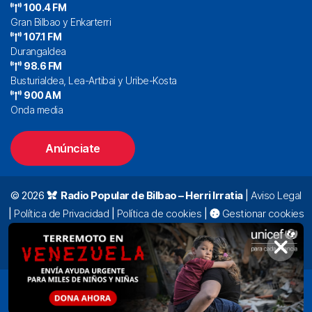
100.4 FM
Gran Bilbao y Enkarterri
107.1 FM
Durangaldea
98.6 FM
Busturialdea, Lea-Artibai y Uribe-Kosta
900 AM
Onda media
Anúnciate
© 2026
Radio Popular de Bilbao – Herri Irratia
|
Aviso Legal
|
Política de Privacidad
|
Política de cookies
|
Gestionar cookies
Alda. Mazarredo, 47 – 7º 48009 Bilbao |
94 423 92 00
|
oyentes@radiopopular.com