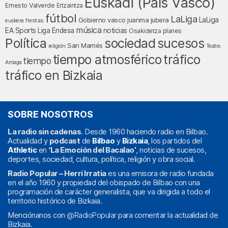
Euskadi (País Vasco)
Ernesto Valverde
Ertzaintza
fútbol
LaLiga
LaLiga
Gobierno vasco
juanma jubera
fiestas
euskera
música
EA Sports
Liga Endesa
noticias
Osakidetza
planes
Política
sociedad
sucesos
San Mamés
religión
Teatro
tráfico
tiempo atmosférico
tiempo
Arriaga
tráfico en Bizkaia
SOBRE NOSOTROS
La radio sin cadenas
. Desde 1960 haciendo radio en Bilbao.
Actualidad y
podcast
de
Bilbao
y
Bizkaia
, los partidos del
Athletic
en
‘La Emoción del Bacalao’
, noticias de sucesos,
deportes, sociedad, cultura, política, religión y obra social.
Radio Popular – Herri Irratia
es una emisora de radio fundada
en el año 1960 y propiedad del obispado de Bilbao con una
programación de carácter generalista, que va dirigida a todo el
territorio histórico de Bizkaia.
Menciónanos con
@RadioPopular
para comentar la actualidad de
Bizkaia.