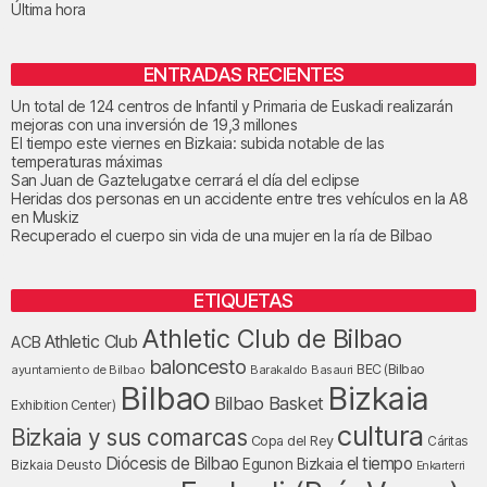
Última hora
ENTRADAS RECIENTES
Un total de 124 centros de Infantil y Primaria de Euskadi realizarán
mejoras con una inversión de 19,3 millones
El tiempo este viernes en Bizkaia: subida notable de las
temperaturas máximas
San Juan de Gaztelugatxe cerrará el día del eclipse
Heridas dos personas en un accidente entre tres vehículos en la A8
en Muskiz
Recuperado el cuerpo sin vida de una mujer en la ría de Bilbao
ETIQUETAS
Athletic Club de Bilbao
Athletic Club
ACB
baloncesto
BEC (Bilbao
ayuntamiento de Bilbao
Barakaldo
Basauri
Bilbao
Bizkaia
Bilbao Basket
Exhibition Center)
cultura
Bizkaia y sus comarcas
Copa del Rey
Cáritas
Diócesis de Bilbao
el tiempo
Egunon Bizkaia
Deusto
Bizkaia
Enkarterri