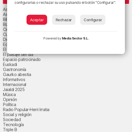
CATEGORÍAS
configurarlas o rechazar su uso pulsando el botón "Configurar".
Asteburuko Planak
Asteko abestia
Bilbao
Aceptar
Rechazar
Configurar
Bizkaia
Ciencia y salud
Cultura
Powered by
Media Sector S.L.
Deportes
Economía
El paisaje de la semana
El paisaje del día
Espacio patrocinado
Euskadi
Gastronomía
Gaurko abestia
Informativos
Internacional
Jaialdi 2025
Música
Opinión
Política
Radio Popular-Herri Irratia
Social y religión
Sociedad
Tecnología
Triple B