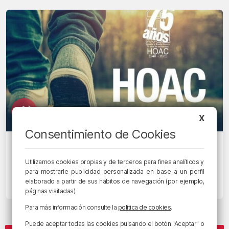
X
Consentimiento de Cookies
ES POSIBLE
Maite Valdivieso: «Centralidad del
Utilizamos cookies propias y de terceros para fines analíticos y
trabajo y cultura de la solidaridad”
para mostrarle publicidad personalizada en base a un perfil
elaborado a partir de sus hábitos de navegación (por ejemplo,
27/01/2022 • 17:51 • JUANMA JUBERA
páginas visitadas).
Para más información consulte la
política de cookies
.
Puede aceptar todas las cookies pulsando el botón "Aceptar" o