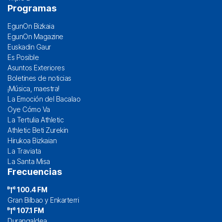
Programas
EgunOn Bizkaia
EgunOn Magazine
Euskadin Gaur
Es Posible
Asuntos Exteriores
Boletines de noticias
¡Música, maestra!
La Emoción del Bacalao
Oye Cómo Va
La Tertulia Athletic
Athletic Beti Zurekin
Hirukoa Bizkaian
La Traviata
La Santa Misa
Frecuencias
100.4 FM
Gran Bilbao y Enkarterri
107.1 FM
Durangaldea