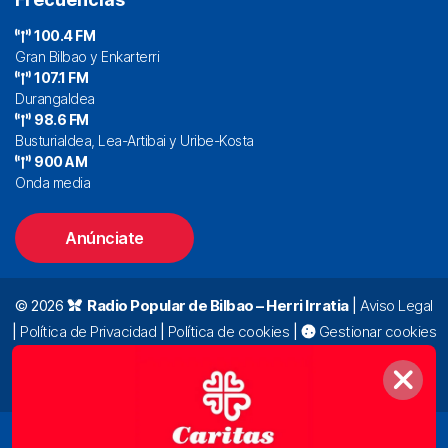
100.4 FM
Gran Bilbao y Enkarterri
107.1 FM
Durangaldea
98.6 FM
Busturialdea, Lea-Artibai y Uribe-Kosta
900 AM
Onda media
Anúnciate
© 2026
Radio Popular de Bilbao – Herri Irratia
|
Aviso Legal
|
Política de Privacidad
|
Política de cookies
|
Gestionar cookies
Alda. Mazarredo, 47 – 7º 48009 Bilbao |
94 423 92 00
|
oyentes@radiopopular.com