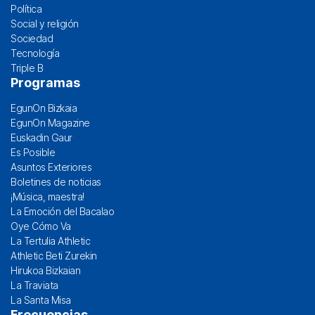
Política
Social y religión
Sociedad
Tecnología
Triple B
Programas
EgunOn Bizkaia
EgunOn Magazine
Euskadin Gaur
Es Posible
Asuntos Exteriores
Boletines de noticias
¡Música, maestra!
La Emoción del Bacalao
Oye Cómo Va
La Tertulia Athletic
Athletic Beti Zurekin
Hirukoa Bizkaian
La Traviata
La Santa Misa
Frecuencias