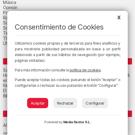
Música
Opinión
Política
X
Radio Popular-Herri Irratia
Social y religión
Consentimiento de Cookies
Sociedad
Tecnología
Triple B
Última hora
Utilizamos cookies propias y de terceros para fines analíticos y
para mostrarle publicidad personalizada en base a un perfil
elaborado a partir de sus hábitos de navegación (por ejemplo,
páginas visitadas).
ENTRADAS RECIENTES
San Juan de Gaztelugatxe cerrará el día del eclipse
Para más información consulte la
política de cookies
.
Heridas dos personas en un accidente entre tres vehículos en la A8
Puede aceptar todas las cookies pulsando el botón "Aceptar" o
en Muskiz
Recuperado el cuerpo sin vida de una mujer en la ría de Bilbao
configurarlas o rechazar su uso pulsando el botón "Configurar".
El tiempo este jueves en Bizkaia: cielo muy nuboso
Bilbao celebra el 27 de agosto el «Día de las Personas Mayores»
Aceptar
Rechazar
Configurar
ETIQUETAS
Athletic Club de Bilbao
Powered by
Media Sector S.L.
Athletic Club
ACB
baloncesto
BEC (Bilbao
ayuntamiento de Bilbao
Barakaldo
Basauri