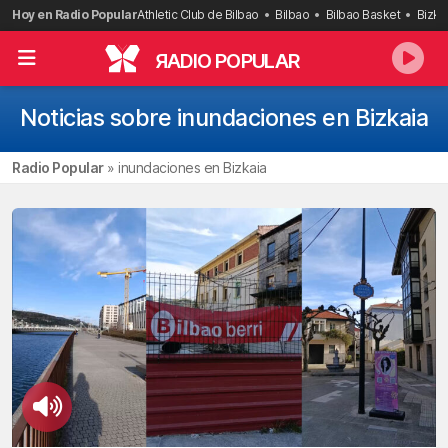
Saltar
Hoy en Radio Popular
Athletic Club de Bilbao
Bilbao
Bilbao Basket
Bizka
al
contenido
R
ADIO POPULAR
Noticias sobre inundaciones en Bizkaia
Radio Popular
»
inundaciones en Bizkaia