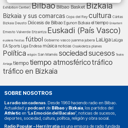
Bilbao
Bizkaia
Bilbao Basket
Exhibition Center)
cultura
Bizkaia y sus comarcas
Copa del Rey
Cáritas
Diócesis de Bilbao
el tiempo
Egunon Bizkaia
Deusto
Bizkaia
Enkarterri
Euskadi (País Vasco)
Ernesto Valverde
Ertzaintza
fútbol
LaLiga
LaLiga
Gobierno vasco
juanma jubera
fiestas
euskera
música
EA Sports
Liga Endesa
noticias
Osakidetza
planes
Política
sociedad
sucesos
San Mamés
religión
Teatro
tráfico
tiempo atmosférico
tiempo
Arriaga
tráfico en Bizkaia
SOBRE NOSOTROS
La radio sin cadenas
. Desde 1960 haciendo radio en Bilbao.
Actualidad y
podcast
de
Bilbao
y
Bizkaia
, los partidos del
Athletic
en
‘La Emoción del Bacalao’
, noticias de sucesos,
deportes, sociedad, cultura, política, religión y obra social.
Radio Popular – Herri Irratia
es una emisora de radio fundada