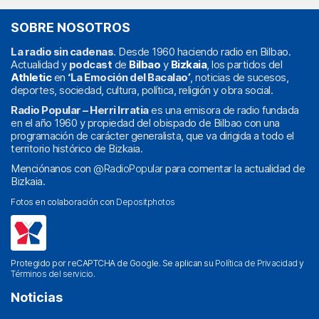
SOBRE NOSOTROS
La radio sin cadenas
. Desde 1960 haciendo radio en Bilbao.
Actualidad y
podcast
de
Bilbao
y
Bizkaia
, los partidos del
Athletic
en
‘La Emoción del Bacalao’
, noticias de sucesos,
deportes, sociedad, cultura, política, religión y obra social.
Radio Popular – Herri Irratia
es una emisora de radio fundada
en el año 1960 y propiedad del obispado de Bilbao con una
programación de carácter generalista, que va dirigida a todo el
territorio histórico de Bizkaia.
Menciónanos con
@RadioPopular
para comentar la actualidad de
Bizkaia.
Fotos en colaboración con
Depositphotos
Protegido por reCAPTCHA de Google. Se aplican su
Política de Privacidad
y
Términos del servicio
.
Noticias