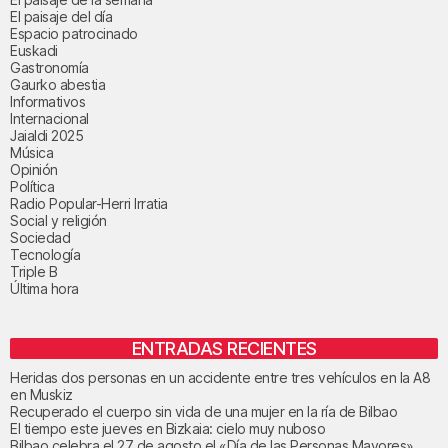
El paisaje del día
Espacio patrocinado
Euskadi
Gastronomía
Gaurko abestia
Informativos
Internacional
Jaialdi 2025
Música
Opinión
Política
Radio Popular-Herri Irratia
Social y religión
Sociedad
Tecnología
Triple B
Última hora
ENTRADAS RECIENTES
Heridas dos personas en un accidente entre tres vehículos en la A8
en Muskiz
Recuperado el cuerpo sin vida de una mujer en la ría de Bilbao
El tiempo este jueves en Bizkaia: cielo muy nuboso
Bilbao celebra el 27 de agosto el «Día de las Personas Mayores»