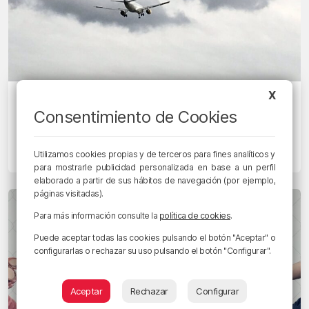
X
EUSKADIN GAUR
Consentimiento de Cookies
El fuerte viento obliga a desviar tres
vuelos que iban a aterrizar en Bilbao
Utilizamos cookies propias y de terceros para fines analíticos y
29/01/2025 • 11:37 • RADIO POPULAR - HERRI IRRATIA
para mostrarle publicidad personalizada en base a un perfil
elaborado a partir de sus hábitos de navegación (por ejemplo,
páginas visitadas).
Para más información consulte la
política de cookies
.
Puede aceptar todas las cookies pulsando el botón "Aceptar" o
configurarlas o rechazar su uso pulsando el botón "Configurar".
Aceptar
Rechazar
Configurar