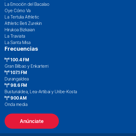
La Emoción del Bacalao
Oye Cómo Va
La Tertulia Athletic
Athletic Beti Zurekin
Hirukoa Bizkaian
La Traviata
La Santa Misa
Frecuencias
100.4 FM
Gran Bilbao y Enkarterri
107.1 FM
Durangaldea
98.6 FM
Busturialdea, Lea-Artibai y Uribe-Kosta
900 AM
Onda media
Anúnciate