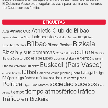
El Gobierno Vasco pide «agotar las vías» para reunir a los menores
de Ceuta con sus familias
ETIQUETAS
Athletic Club de Bilbao
Athletic Club
ACB
baloncesto
BEC (Bilbao
ayuntamiento de Bilbao
Barakaldo
Basauri
Bilbao
Bizkaia
Bilbao Basket
Exhibition Center)
cultura
Bizkaia y sus comarcas
Copa del Rey
Cáritas
Diócesis de Bilbao
el tiempo
Egunon Bizkaia
Deusto
Bizkaia
Enkarterri
Euskadi (País Vasco)
Ernesto Valverde
Ertzaintza
fútbol
LaLiga
LaLiga
Gobierno vasco
juanma jubera
fiestas
euskera
música
EA Sports
Liga Endesa
noticias
Osakidetza
planes
Política
sociedad
sucesos
San Mamés
religión
Teatro
tiempo atmosférico
tráfico
tiempo
Arriaga
tráfico en Bizkaia