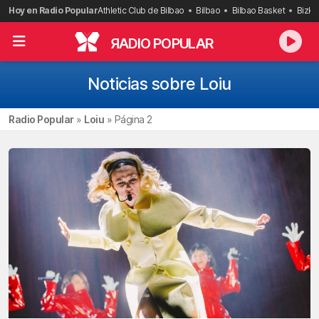
Saltar
Hoy en Radio Popular
Athletic Club de Bilbao
Bilbao
Bilbao Basket
Bizka
al
contenido
R
ADIO POPULAR
Noticias sobre Loiu
Radio Popular
»
Loiu
»
Página 2