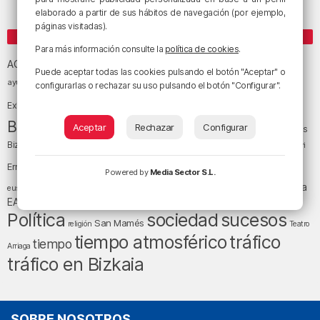
elaborado a partir de sus hábitos de navegación (por ejemplo,
páginas visitadas).
ETIQUETAS
Para más información consulte la
política de cookies
.
Athletic Club de Bilbao
Athletic Club
ACB
Puede aceptar todas las cookies pulsando el botón "Aceptar" o
baloncesto
BEC (Bilbao
ayuntamiento de Bilbao
Barakaldo
Basauri
configurarlas o rechazar su uso pulsando el botón "Configurar".
Bilbao
Bizkaia
Bilbao Basket
Exhibition Center)
cultura
Bizkaia y sus comarcas
Aceptar
Rechazar
Configurar
Copa del Rey
Cáritas
Diócesis de Bilbao
el tiempo
Egunon Bizkaia
Deusto
Bizkaia
Enkarterri
Euskadi (País Vasco)
Ernesto Valverde
Ertzaintza
Powered by
Media Sector S.L.
fútbol
LaLiga
LaLiga
Gobierno vasco
juanma jubera
fiestas
euskera
música
EA Sports
Liga Endesa
noticias
Osakidetza
planes
Política
sociedad
sucesos
San Mamés
religión
Teatro
tiempo atmosférico
tráfico
tiempo
Arriaga
tráfico en Bizkaia
SOBRE NOSOTROS