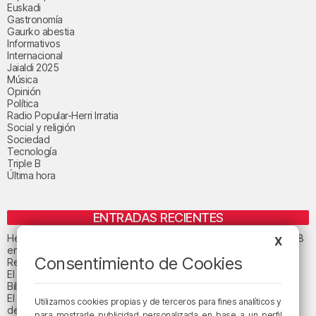
Euskadi
Gastronomía
Gaurko abestia
Informativos
Internacional
Jaialdi 2025
Música
Opinión
Política
Radio Popular-Herri Irratia
Social y religión
Sociedad
Tecnología
Triple B
Última hora
ENTRADAS RECIENTES
Heridas dos personas en un accidente entre tres vehículos en la A8
X
en Muskiz
Consentimiento de Cookies
Recuperado el cuerpo sin vida de una mujer en la ría de Bilbao
El tiempo este jueves en Bizkaia: cielo muy nuboso
Bilbao celebra el 27 de agosto el «Día de las Personas Mayores»
El Gobierno Vasco pide «agotar las vías» para reunir a los menores
Utilizamos cookies propias y de terceros para fines analíticos y
de Ceuta con sus familias
para mostrarle publicidad personalizada en base a un perfil