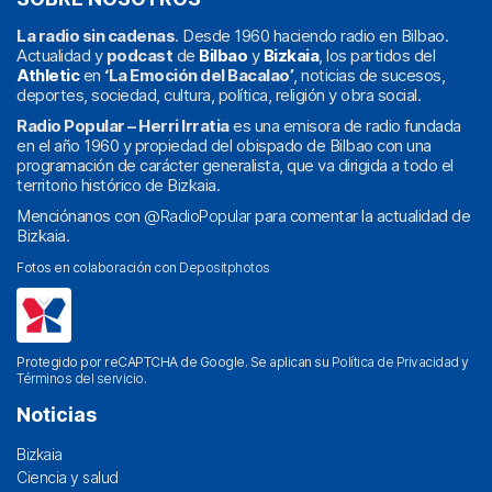
La radio sin cadenas
. Desde 1960 haciendo radio en Bilbao.
Actualidad y
podcast
de
Bilbao
y
Bizkaia
, los partidos del
Athletic
en
‘La Emoción del Bacalao’
, noticias de sucesos,
deportes, sociedad, cultura, política, religión y obra social.
Radio Popular – Herri Irratia
es una emisora de radio fundada
en el año 1960 y propiedad del obispado de Bilbao con una
programación de carácter generalista, que va dirigida a todo el
territorio histórico de Bizkaia.
Menciónanos con
@RadioPopular
para comentar la actualidad de
Bizkaia.
Fotos en colaboración con
Depositphotos
Protegido por reCAPTCHA de Google. Se aplican su
Política de Privacidad
y
Términos del servicio
.
Noticias
Bizkaia
Ciencia y salud