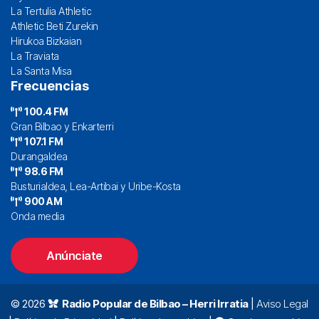
La Tertulia Athletic
Athletic Beti Zurekin
Hirukoa Bizkaian
La Traviata
La Santa Misa
Frecuencias
100.4 FM
Gran Bilbao y Enkarterri
107.1 FM
Durangaldea
98.6 FM
Busturialdea, Lea-Artibai y Uribe-Kosta
900 AM
Onda media
Anúnciate
© 2026
Radio Popular de Bilbao – Herri Irratia
|
Aviso Legal