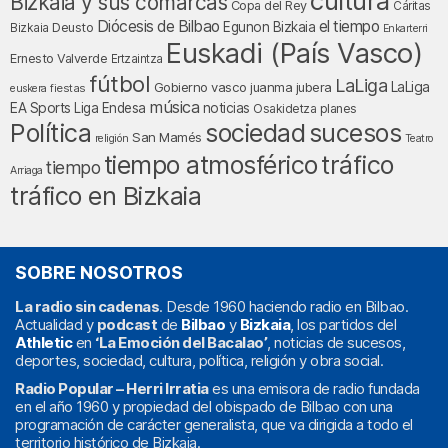
cultura
Bizkaia y sus comarcas
Copa del Rey
Cáritas
Diócesis de Bilbao
el tiempo
Egunon Bizkaia
Deusto
Bizkaia
Enkarterri
Euskadi (País Vasco)
Ernesto Valverde
Ertzaintza
fútbol
LaLiga
LaLiga
Gobierno vasco
juanma jubera
fiestas
euskera
música
EA Sports
Liga Endesa
noticias
Osakidetza
planes
Política
sociedad
sucesos
San Mamés
religión
Teatro
tráfico
tiempo atmosférico
tiempo
Arriaga
tráfico en Bizkaia
SOBRE NOSOTROS
La radio sin cadenas
. Desde 1960 haciendo radio en Bilbao.
Actualidad y
podcast
de
Bilbao
y
Bizkaia
, los partidos del
Athletic
en
‘La Emoción del Bacalao’
, noticias de sucesos,
deportes, sociedad, cultura, política, religión y obra social.
Radio Popular – Herri Irratia
es una emisora de radio fundada
en el año 1960 y propiedad del obispado de Bilbao con una
programación de carácter generalista, que va dirigida a todo el
territorio histórico de Bizkaia.