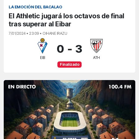
LA EMOCIÓN DEL BACALAO
El Athletic jugará los octavos de final
tras superar al Eibar
7/01/2024 • 23:09 • OIHANE IRAZU
0
-
3
EIB
ATH
Finalizado