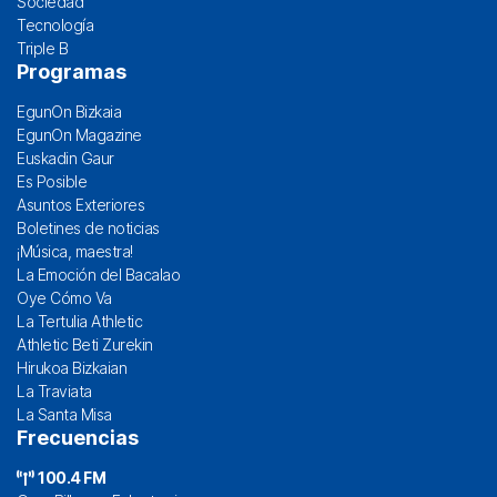
Sociedad
Tecnología
Triple B
Programas
EgunOn Bizkaia
EgunOn Magazine
Euskadin Gaur
Es Posible
Asuntos Exteriores
Boletines de noticias
¡Música, maestra!
La Emoción del Bacalao
Oye Cómo Va
La Tertulia Athletic
Athletic Beti Zurekin
Hirukoa Bizkaian
La Traviata
La Santa Misa
Frecuencias
100.4 FM