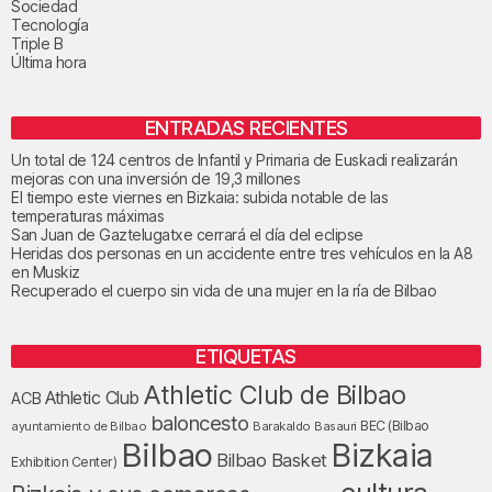
Sociedad
Tecnología
Triple B
Última hora
ENTRADAS RECIENTES
Un total de 124 centros de Infantil y Primaria de Euskadi realizarán
mejoras con una inversión de 19,3 millones
El tiempo este viernes en Bizkaia: subida notable de las
temperaturas máximas
San Juan de Gaztelugatxe cerrará el día del eclipse
Heridas dos personas en un accidente entre tres vehículos en la A8
en Muskiz
Recuperado el cuerpo sin vida de una mujer en la ría de Bilbao
ETIQUETAS
Athletic Club de Bilbao
Athletic Club
ACB
baloncesto
BEC (Bilbao
ayuntamiento de Bilbao
Barakaldo
Basauri
Bilbao
Bizkaia
Bilbao Basket
Exhibition Center)