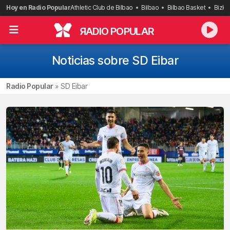
Saltar
Hoy en Radio Popular
Athletic Club de Bilbao
Bilbao
Bilbao Basket
Bizka
al
contenido
R
ADIO POPULAR
Noticias sobre SD Eibar
Radio Popular
»
SD Eibar