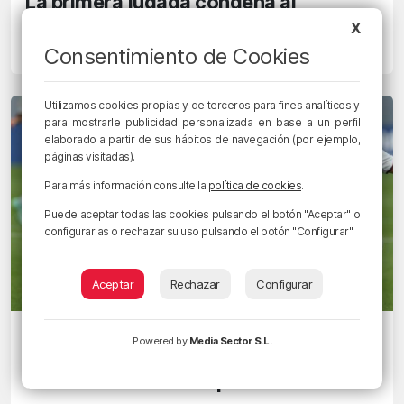
La primera jugada condena al
Amorebieta en el derbi de Ipurua
X
Consentimiento de Cookies
13/03/2022 • 17:56 • DANI GUERREIRO
Utilizamos cookies propias y de terceros para fines analíticos y
para mostrarle publicidad personalizada en base a un perfil
elaborado a partir de sus hábitos de navegación (por ejemplo,
páginas visitadas).
Para más información consulte la
política de cookies
.
Puede aceptar todas las cookies pulsando el botón "Aceptar" o
configurarlas o rechazar su uso pulsando el botón "Configurar".
Aceptar
Rechazar
Configurar
BIZKAIA JUEGA
Powered by
Media Sector S.L.
El Amorebieta quiere dar el ‘sorpasso’
en el derbi vasco de Ipurua