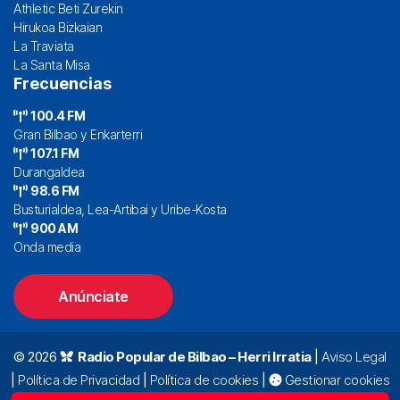
Athletic Beti Zurekin
Hirukoa Bizkaian
La Traviata
La Santa Misa
Frecuencias
100.4 FM
Gran Bilbao y Enkarterri
107.1 FM
Durangaldea
98.6 FM
Busturialdea, Lea-Artibai y Uribe-Kosta
900 AM
Onda media
Anúnciate
© 2026
Radio Popular de Bilbao – Herri Irratia
|
Aviso Legal
|
Política de Privacidad
|
Política de cookies
|
Gestionar cookies