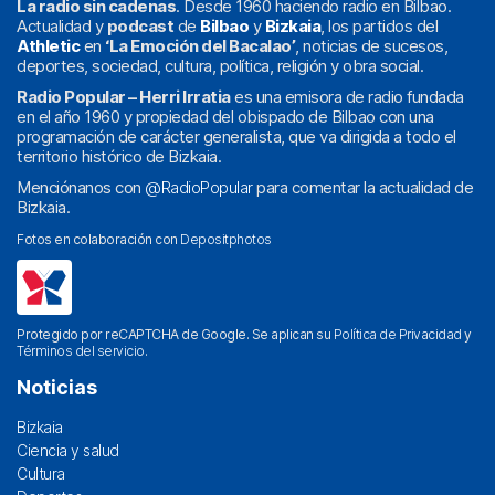
La radio sin cadenas
. Desde 1960 haciendo radio en Bilbao.
Actualidad y
podcast
de
Bilbao
y
Bizkaia
, los partidos del
Athletic
en
‘La Emoción del Bacalao’
, noticias de sucesos,
deportes, sociedad, cultura, política, religión y obra social.
Radio Popular – Herri Irratia
es una emisora de radio fundada
en el año 1960 y propiedad del obispado de Bilbao con una
programación de carácter generalista, que va dirigida a todo el
territorio histórico de Bizkaia.
Menciónanos con
@RadioPopular
para comentar la actualidad de
Bizkaia.
Fotos en colaboración con
Depositphotos
Protegido por reCAPTCHA de Google. Se aplican su
Política de Privacidad
y
Términos del servicio
.
Noticias
Bizkaia
Ciencia y salud
Cultura