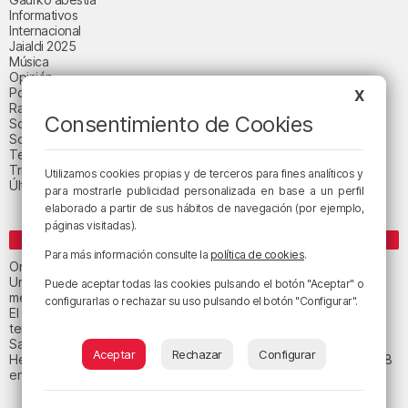
Informativos
Internacional
Jaialdi 2025
Música
Opinión
Política
X
Radio Popular-Herri Irratia
Consentimiento de Cookies
Social y religión
Sociedad
Tecnología
Triple B
Utilizamos cookies propias y de terceros para fines analíticos y
Última hora
para mostrarle publicidad personalizada en base a un perfil
elaborado a partir de sus hábitos de navegación (por ejemplo,
páginas visitadas).
ENTRADAS RECIENTES
Para más información consulte la
política de cookies
.
Orio calma la tormenta
Un total de 124 centros de Infantil y Primaria de Euskadi realizarán
Puede aceptar todas las cookies pulsando el botón "Aceptar" o
mejoras con una inversión de 19,3 millones
configurarlas o rechazar su uso pulsando el botón "Configurar".
El tiempo este viernes en Bizkaia: subida notable de las
temperaturas máximas
San Juan de Gaztelugatxe cerrará el día del eclipse
Aceptar
Rechazar
Configurar
Heridas dos personas en un accidente entre tres vehículos en la A8
en Muskiz