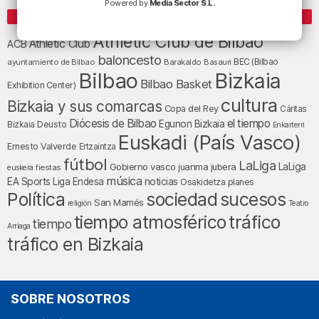
Powered by
Media Sector S.L.
ETIQUETAS
Athletic Club de Bilbao
Athletic Club
ACB
baloncesto
BEC (Bilbao
ayuntamiento de Bilbao
Barakaldo
Basauri
Bilbao
Bizkaia
Bilbao Basket
Exhibition Center)
cultura
Bizkaia y sus comarcas
Copa del Rey
Cáritas
Diócesis de Bilbao
el tiempo
Egunon Bizkaia
Deusto
Bizkaia
Enkarterri
Euskadi (País Vasco)
Ernesto Valverde
Ertzaintza
fútbol
LaLiga
LaLiga
Gobierno vasco
juanma jubera
fiestas
euskera
música
EA Sports
Liga Endesa
noticias
Osakidetza
planes
Política
sociedad
sucesos
San Mamés
religión
Teatro
tráfico
tiempo atmosférico
tiempo
Arriaga
tráfico en Bizkaia
SOBRE NOSOTROS