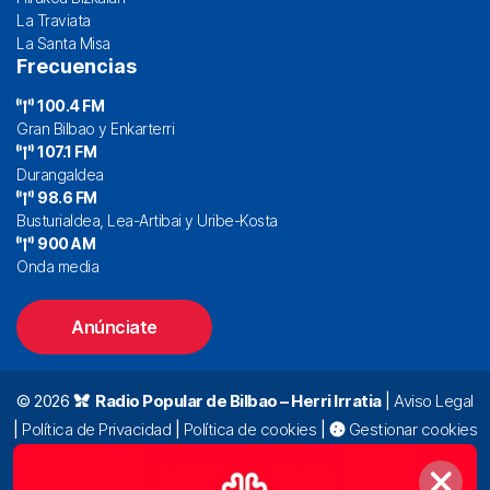
La Traviata
La Santa Misa
Frecuencias
100.4 FM
Gran Bilbao y Enkarterri
107.1 FM
Durangaldea
98.6 FM
Busturialdea, Lea-Artibai y Uribe-Kosta
900 AM
Onda media
Anúnciate
© 2026
Radio Popular de Bilbao – Herri Irratia
|
Aviso Legal
|
Política de Privacidad
|
Política de cookies
|
Gestionar cookies
Alda. Mazarredo, 47 – 7º 48009 Bilbao |
94 423 92 00
|
oyentes@radiopopular.com