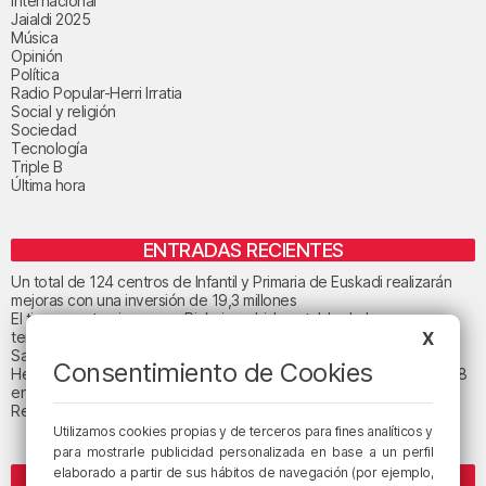
Internacional
Jaialdi 2025
Música
Opinión
Política
Radio Popular-Herri Irratia
Social y religión
Sociedad
Tecnología
Triple B
Última hora
ENTRADAS RECIENTES
Un total de 124 centros de Infantil y Primaria de Euskadi realizarán
mejoras con una inversión de 19,3 millones
El tiempo este viernes en Bizkaia: subida notable de las
temperaturas máximas
X
San Juan de Gaztelugatxe cerrará el día del eclipse
Consentimiento de Cookies
Heridas dos personas en un accidente entre tres vehículos en la A8
en Muskiz
Recuperado el cuerpo sin vida de una mujer en la ría de Bilbao
Utilizamos cookies propias y de terceros para fines analíticos y
para mostrarle publicidad personalizada en base a un perfil
elaborado a partir de sus hábitos de navegación (por ejemplo,
ETIQUETAS