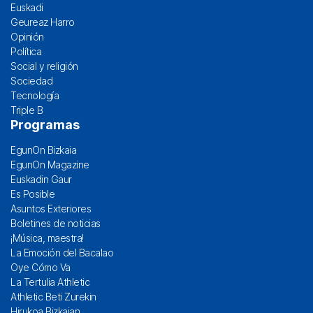
Euskadi
Geureaz Harro
Opinión
Política
Social y religión
Sociedad
Tecnología
Triple B
Programas
EgunOn Bizkaia
EgunOn Magazine
Euskadin Gaur
Es Posible
Asuntos Exteriores
Boletines de noticias
¡Música, maestra!
La Emoción del Bacalao
Oye Cómo Va
La Tertulia Athletic
Athletic Beti Zurekin
Hirukoa Bizkaian