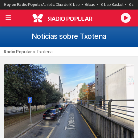
Saltar
Hoy en Radio Popular
Athletic Club de Bilbao
Bilbao
Bilbao Basket
Bizka
al
contenido
R
ADIO POPULAR
Noticias sobre Txotena
Radio Popular
»
Txotena