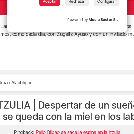
Aceptar
Rechazar
Configurar
Powered by
Media Sector S.L.
 Laudio y Amurrio, una etapa «pestosa» en la que los capos
remos, como cada día, con Zugaitz Ayuso y con un invitado m
Julian Alaphilippe
TZULIA | Despertar de un sueñ
 se queda con la miel en los la
Pingback:
Pello Bilbao se saca la espina en la Itzulia