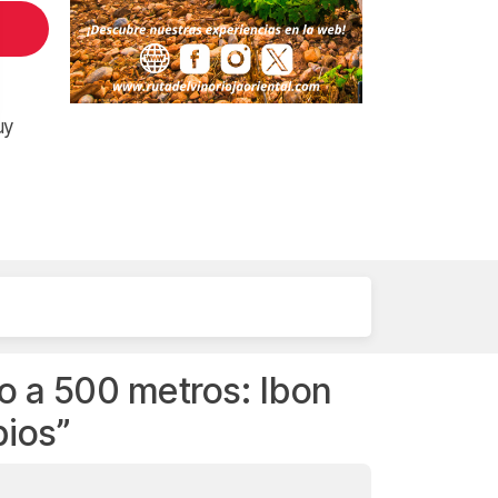
uy
o a 500 metros: Ibon
bios
”