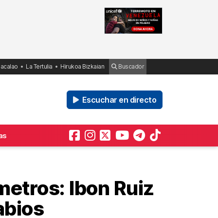
Bacalao
La Tertulia
Hirukoa Bizkaian
Buscador
Escuchar en directo
as
metros: Ibon Ruiz
abios