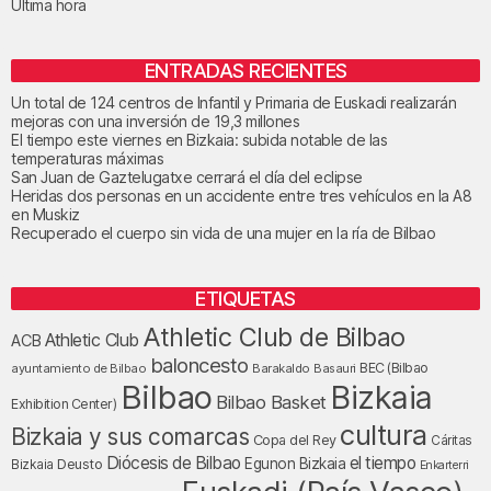
Última hora
ENTRADAS RECIENTES
Un total de 124 centros de Infantil y Primaria de Euskadi realizarán
mejoras con una inversión de 19,3 millones
El tiempo este viernes en Bizkaia: subida notable de las
temperaturas máximas
San Juan de Gaztelugatxe cerrará el día del eclipse
Heridas dos personas en un accidente entre tres vehículos en la A8
en Muskiz
Recuperado el cuerpo sin vida de una mujer en la ría de Bilbao
ETIQUETAS
Athletic Club de Bilbao
Athletic Club
ACB
baloncesto
BEC (Bilbao
ayuntamiento de Bilbao
Barakaldo
Basauri
Bilbao
Bizkaia
Bilbao Basket
Exhibition Center)
cultura
Bizkaia y sus comarcas
Copa del Rey
Cáritas
Diócesis de Bilbao
el tiempo
Egunon Bizkaia
Deusto
Bizkaia
Enkarterri