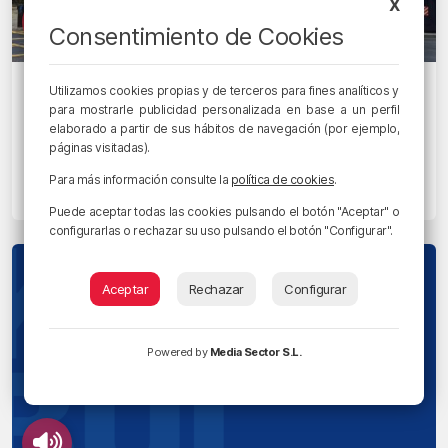
X
Consentimiento de Cookies
EGUNON MAGAZINE
Utilizamos cookies propias y de terceros para fines analíticos y
Las terrazas de Atxabiribil continuarán
para mostrarle publicidad personalizada en base a un perfil
elaborado a partir de sus hábitos de navegación (por ejemplo,
siendo el escaparate de las puestas de
páginas visitadas).
sol
Para más información consulte la
política de cookies
.
31/01/2023 • 13:01 • MAY MADRAZO
Puede aceptar todas las cookies pulsando el botón "Aceptar" o
configurarlas o rechazar su uso pulsando el botón "Configurar".
Aceptar
Rechazar
Configurar
Powered by
Media Sector S.L.