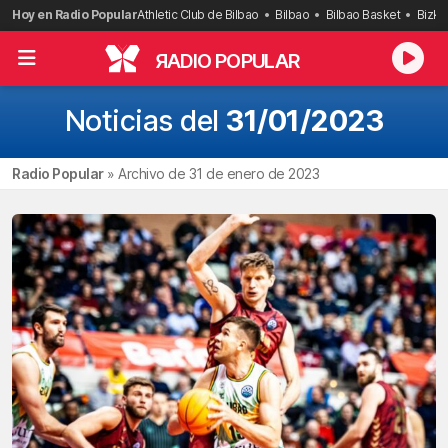
Saltar
Hoy en Radio Popular
Athletic Club de Bilbao
Bilbao
Bilbao Basket
Bizka
al
contenido
R
ADIO POPULAR
Noticias del
31/01/2023
Radio Popular
»
Archivo de 31 de enero de 2023