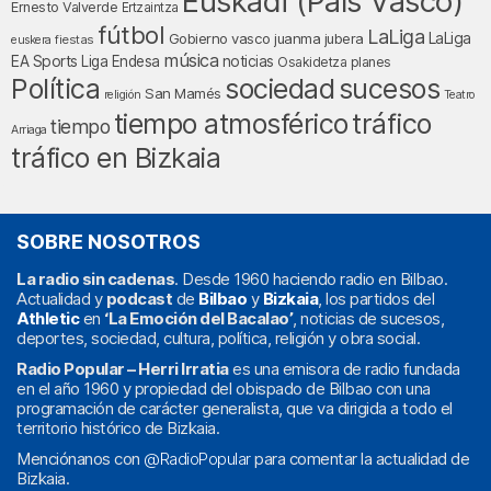
Euskadi (País Vasco)
Ernesto Valverde
Ertzaintza
fútbol
LaLiga
LaLiga
Gobierno vasco
juanma jubera
fiestas
euskera
música
EA Sports
Liga Endesa
noticias
Osakidetza
planes
Política
sociedad
sucesos
San Mamés
religión
Teatro
tráfico
tiempo atmosférico
tiempo
Arriaga
tráfico en Bizkaia
SOBRE NOSOTROS
La radio sin cadenas
. Desde 1960 haciendo radio en Bilbao.
Actualidad y
podcast
de
Bilbao
y
Bizkaia
, los partidos del
Athletic
en
‘La Emoción del Bacalao’
, noticias de sucesos,
deportes, sociedad, cultura, política, religión y obra social.
Radio Popular – Herri Irratia
es una emisora de radio fundada
en el año 1960 y propiedad del obispado de Bilbao con una
programación de carácter generalista, que va dirigida a todo el
territorio histórico de Bizkaia.
Menciónanos con
@RadioPopular
para comentar la actualidad de
Bizkaia.