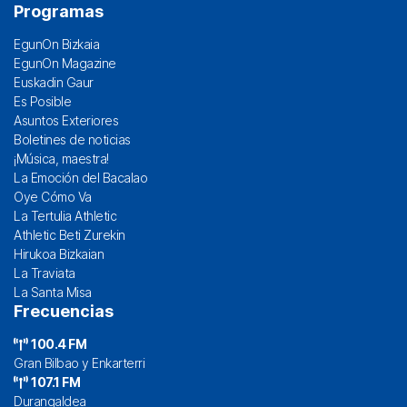
Programas
EgunOn Bizkaia
EgunOn Magazine
Euskadin Gaur
Es Posible
Asuntos Exteriores
Boletines de noticias
¡Música, maestra!
La Emoción del Bacalao
Oye Cómo Va
La Tertulia Athletic
Athletic Beti Zurekin
Hirukoa Bizkaian
La Traviata
La Santa Misa
Frecuencias
100.4 FM
Gran Bilbao y Enkarterri
107.1 FM
Durangaldea