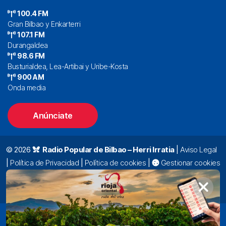
100.4 FM
Gran Bilbao y Enkarterri
107.1 FM
Durangaldea
98.6 FM
Busturialdea, Lea-Artibai y Uribe-Kosta
900 AM
Onda media
Anúnciate
© 2026
Radio Popular de Bilbao – Herri Irratia
|
Aviso Legal
|
Política de Privacidad
|
Política de cookies
|
Gestionar cookies
Alda. Mazarredo, 47 – 7º 48009 Bilbao |
94 423 92 00
|
oyentes@radiopopular.com