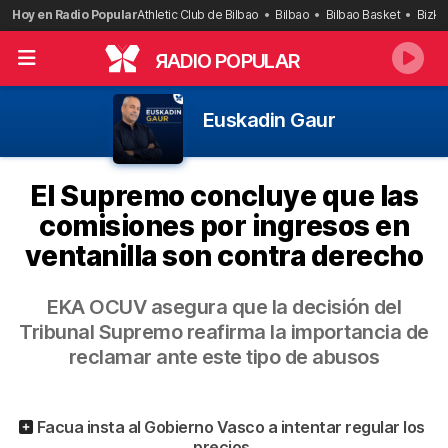
Saltar
Hoy en Radio Popular
Athletic Club de Bilbao
Bilbao
Bilbao Basket
Bizka
al
contenido
R
ADIO POPULAR
Euskadin Gaur
El Supremo concluye que las
comisiones por ingresos en
ventanilla son contra derecho
EKA OCUV asegura que la decisión del
Tribunal Supremo reafirma la importancia de
reclamar ante este tipo de abusos
Facua insta al Gobierno Vasco a intentar regular los
precios