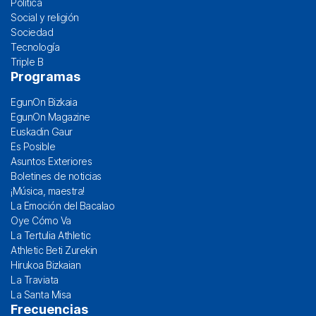
Política
Social y religión
Sociedad
Tecnología
Triple B
Programas
EgunOn Bizkaia
EgunOn Magazine
Euskadin Gaur
Es Posible
Asuntos Exteriores
Boletines de noticias
¡Música, maestra!
La Emoción del Bacalao
Oye Cómo Va
La Tertulia Athletic
Athletic Beti Zurekin
Hirukoa Bizkaian
La Traviata
La Santa Misa
Frecuencias