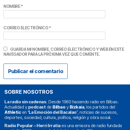
NOMBRE
*
CORREO ELECTRÓNICO
*
GUARDA MI NOMBRE, CORREO ELECTRÓNICO Y WEB EN ESTE
NAVEGADOR PARA LA PRÓXIMA VEZ QUE COMENTE.
SOBRE NOSOTROS
La radio sin cadenas
. Desde 1960 haciendo radio en Bilbao.
Actualidad y
podcast
de
Bilbao
y
Bizkaia
, los partidos del
Athletic
en
‘La Emoción del Bacalao’
, noticias de sucesos,
deportes, sociedad, cultura, política, religión y obra social.
Radio Popular – Herri Irratia
es una emisora de radio fundada