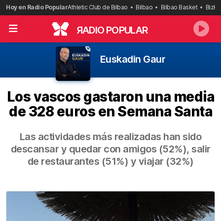
Saltar
Hoy en Radio Popular
Athletic Club de Bilbao
Bilbao
Bilbao Basket
Bizka
al
contenido
R
ADIO POPULAR
Euskadin Gaur
Los vascos gastaron una media
de 328 euros en Semana Santa
Las actividades más realizadas han sido
descansar y quedar con amigos (52%), salir
de restaurantes (51%) y viajar (32%)