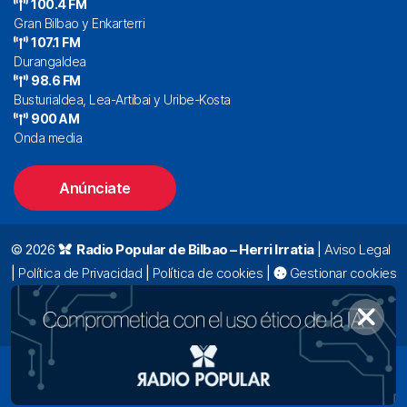
100.4 FM
Gran Bilbao y Enkarterri
107.1 FM
Durangaldea
98.6 FM
Busturialdea, Lea-Artibai y Uribe-Kosta
900 AM
Onda media
Anúnciate
© 2026
Radio Popular de Bilbao – Herri Irratia
|
Aviso Legal
|
Política de Privacidad
|
Política de cookies
|
Gestionar cookies
Alda. Mazarredo, 47 – 7º 48009 Bilbao |
94 423 92 00
|
oyentes@radiopopular.com