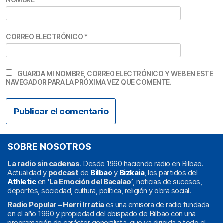
CORREO ELECTRÓNICO
*
GUARDA MI NOMBRE, CORREO ELECTRÓNICO Y WEB EN ESTE
NAVEGADOR PARA LA PRÓXIMA VEZ QUE COMENTE.
SOBRE NOSOTROS
La radio sin cadenas
. Desde 1960 haciendo radio en Bilbao.
Actualidad y
podcast
de
Bilbao
y
Bizkaia
, los partidos del
Athletic
en
‘La Emoción del Bacalao’
, noticias de sucesos,
deportes, sociedad, cultura, política, religión y obra social.
Radio Popular – Herri Irratia
es una emisora de radio fundada
en el año 1960 y propiedad del obispado de Bilbao con una
programación de carácter generalista, que va dirigida a todo el