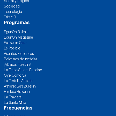
Social y religión
Sociedad
Tecnología
Triple B
Programas
EgunOn Bizkaia
EgunOn Magazine
Euskadin Gaur
Es Posible
Asuntos Exteriores
Boletines de noticias
¡Música, maestra!
La Emoción del Bacalao
Oye Cómo Va
La Tertulia Athletic
Athletic Beti Zurekin
Hirukoa Bizkaian
La Traviata
La Santa Misa
Frecuencias