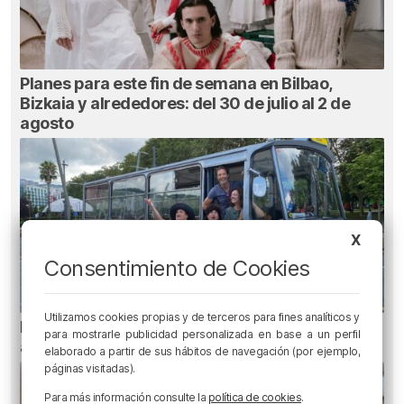
Planes para este fin de semana en Bilbao,
Bizkaia y alrededores: del 30 de julio al 2 de
agosto
X
Consentimiento de Cookies
Utilizamos cookies propias y de terceros para fines analíticos y
Planes para esta semana en Bilbao, Bizkaia y
para mostrarle publicidad personalizada en base a un perfil
alrededores: del 4 al 10 de agosto
elaborado a partir de sus hábitos de navegación (por ejemplo,
páginas visitadas).
Para más información consulte la
política de cookies
.