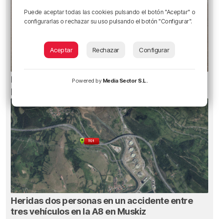
Puede aceptar todas las cookies pulsando el botón "Aceptar" o
configurarlas o rechazar su uso pulsando el botón "Configurar".
Aceptar
Rechazar
Configurar
Euskadi registra 27 picaduras de carabela
Powered by
Media Sector S.L.
portuguesa
Heridas dos personas en un accidente entre
tres vehículos en la A8 en Muskiz