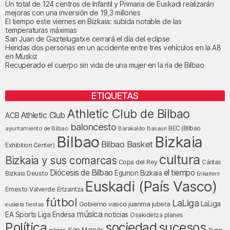
Un total de 124 centros de Infantil y Primaria de Euskadi realizarán
mejoras con una inversión de 19,3 millones
El tiempo este viernes en Bizkaia: subida notable de las
temperaturas máximas
San Juan de Gaztelugatxe cerrará el día del eclipse
Heridas dos personas en un accidente entre tres vehículos en la A8
en Muskiz
Recuperado el cuerpo sin vida de una mujer en la ría de Bilbao
ETIQUETAS
Athletic Club de Bilbao
Athletic Club
ACB
baloncesto
BEC (Bilbao
ayuntamiento de Bilbao
Barakaldo
Basauri
Bilbao
Bizkaia
Bilbao Basket
Exhibition Center)
cultura
Bizkaia y sus comarcas
Copa del Rey
Cáritas
Diócesis de Bilbao
el tiempo
Egunon Bizkaia
Deusto
Bizkaia
Enkarterri
Euskadi (País Vasco)
Ernesto Valverde
Ertzaintza
fútbol
LaLiga
LaLiga
Gobierno vasco
juanma jubera
fiestas
euskera
música
EA Sports
Liga Endesa
noticias
Osakidetza
planes
Política
sociedad
sucesos
San Mamés