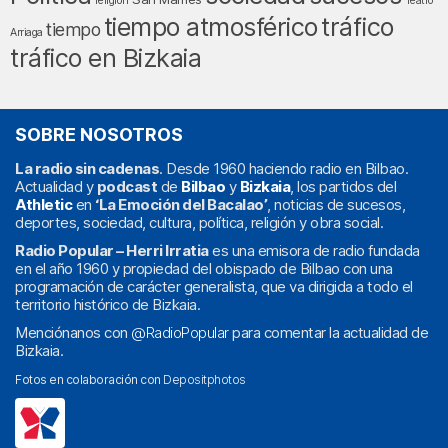
religión
Teatro
tráfico
tiempo atmosférico
tiempo
Arriaga
tráfico en Bizkaia
SOBRE NOSOTROS
La radio sin cadenas
. Desde 1960 haciendo radio en Bilbao.
Actualidad y
podcast
de
Bilbao
y
Bizkaia
, los partidos del
Athletic
en
‘La Emoción del Bacalao’
, noticias de sucesos,
deportes, sociedad, cultura, política, religión y obra social.
Radio Popular – Herri Irratia
es una emisora de radio fundada
en el año 1960 y propiedad del obispado de Bilbao con una
programación de carácter generalista, que va dirigida a todo el
territorio histórico de Bizkaia.
Menciónanos con
@RadioPopular
para comentar la actualidad de
Bizkaia.
Fotos en colaboración con
Depositphotos