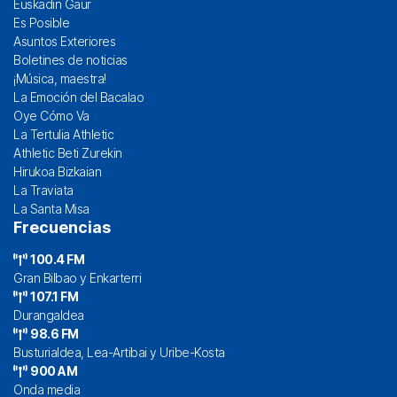
Euskadin Gaur
Es Posible
Asuntos Exteriores
Boletines de noticias
¡Música, maestra!
La Emoción del Bacalao
Oye Cómo Va
La Tertulia Athletic
Athletic Beti Zurekin
Hirukoa Bizkaian
La Traviata
La Santa Misa
Frecuencias
100.4 FM
Gran Bilbao y Enkarterri
107.1 FM
Durangaldea
98.6 FM
Busturialdea, Lea-Artibai y Uribe-Kosta
900 AM
Onda media