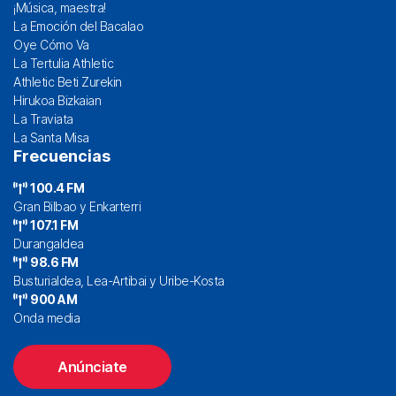
¡Música, maestra!
La Emoción del Bacalao
Oye Cómo Va
La Tertulia Athletic
Athletic Beti Zurekin
Hirukoa Bizkaian
La Traviata
La Santa Misa
Frecuencias
100.4 FM
Gran Bilbao y Enkarterri
107.1 FM
Durangaldea
98.6 FM
Busturialdea, Lea-Artibai y Uribe-Kosta
900 AM
Onda media
Anúnciate