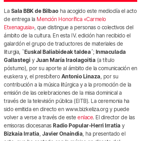
La
Sala BBK de Bilbao
ha acogido este mediodía el acto
de entrega la
Mención Honorífica «Carmelo
Etxenagusia»
, que distingue a personas o colectivos del
ámbito de la cultura. En esta IV. edición han recibido el
galardón el grupo de traductores de materiales de
liturgia,
`Euskal Baliabideak taldea´
;
Inmaculada
Gallastegi
y
Juan María Iraolagoitia
(a título
póstumo), por su aporte al ámbito de la comunicación en
euskera y, el presbítero
Antonio Linaza
, por su
contribución a la música litúrgica y a la promoción de la
emisión de las celebraciones de la misa dominical a
través de la televisión pública (EITB). La ceremonia ha
sido emitida en directo en www.bizkeliza.org y puede
volver a verse a través de este
enlace
. El director de las
emisoras diocesanas
Radio Popular-Herri Irratia
y
Bizkaia Irratia
,
Javier Onaindia
, ha presentado el