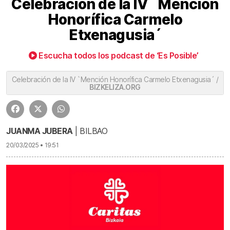
Celebración de la IV `Mención
Honorífica Carmelo
Etxenagusia´
Escucha todos los podcast de ‘Es Posible’
Celebración de la IV `Mención Honorífica Carmelo Etxenagusia´ /
BIZKELIZA.ORG
JUANMA JUBERA
| BILBAO
20/03/2025 • 19:51