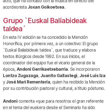
acto, que ha contado con la música en directo del
acordeonista
Joxan Goikoetxea
.
Grupo `Euskal Baliabideak
taldea´
En esta IV edición se ha concedido la Mención
Honorífica, por primera vez, a un colectivo: El grupo
`Euskal Baliabideak taldea´, que traduce y elabora
textos litúrgicos desde 1992. En sus inicios, el
coordinador del equipo fue el vicario general de la
época,
Andoni Gerrikaetxebarria
. Se incorporaron
Lontzo Zugazaga
,
Juanito Gallastegi
,
José Luis Iza
y
José Mari Rementería
, quien ha recibido la Mención
por su contribución pastoral y cultural, a título póstumo.
Andoni
comenta «que para nosotros el gran referente
en el tema del euskera desde el Seminario ha sido