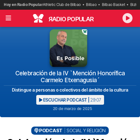
Saltar
Hoy en Radio Popular
Athletic Club de Bilbao
Bilbao
Bilbao Basket
Bizka
al
contenido
R
ADIO POPULAR
Celebración de la IV `Mención Honorífica
Carmelo Etxenagusia´
Distingue a personas o colectivos del ámbito de la cultura
ESCUCHAR PODCAST |
29:07
20 de marzo de 2025
PODCAST
SOCIAL Y RELIGIÓN