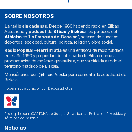
SOBRE NOSOTROS
La radio sin cadenas
. Desde 1960 haciendo radio en Bilbao.
Actualidad y
podcast
de
Bilbao
y
Bizkaia
, los partidos del
Athletic
en
‘La Emoción del Bacalao’
, noticias de sucesos,
deportes, sociedad, cultura, política, religión y obra social.
Radio Popular – Herri Irratia
es una emisora de radio fundada
en el año 1960 y propiedad del obispado de Bilbao con una
programación de carácter generalista, que va dirigida a todo el
territorio histórico de Bizkaia.
Menciónanos con
@RadioPopular
para comentar la actualidad de
Bizkaia.
Fotos en colaboración con
Depositphotos
Protegido por reCAPTCHA de Google. Se aplican su
Política de Privacidad
y
Términos del servicio
.
Noticias