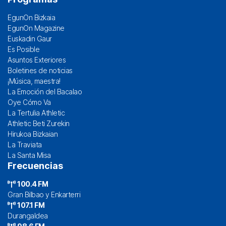
EgunOn Bizkaia
EgunOn Magazine
Euskadin Gaur
Es Posible
Asuntos Exteriores
Boletines de noticias
¡Música, maestra!
La Emoción del Bacalao
Oye Cómo Va
La Tertulia Athletic
Athletic Beti Zurekin
Hirukoa Bizkaian
La Traviata
La Santa Misa
Frecuencias
100.4 FM
Gran Bilbao y Enkarterri
107.1 FM
Durangaldea