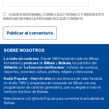
GUARDA MI NOMBRE, CORREO ELECTRÓNICO Y WEB EN ESTE
NAVEGADOR PARA LA PRÓXIMA VEZ QUE COMENTE.
SOBRE NOSOTROS
La radio sin cadenas
. Desde 1960 haciendo radio en Bilbao.
Actualidad y
podcast
de
Bilbao
y
Bizkaia
, los partidos del
Athletic
en
‘La Emoción del Bacalao’
, noticias de sucesos,
deportes, sociedad, cultura, política, religión y obra social.
Radio Popular – Herri Irratia
es una emisora de radio fundada
en el año 1960 y propiedad del obispado de Bilbao con una
programación de carácter generalista, que va dirigida a todo el
territorio histórico de Bizkaia.
Menciónanos con
@RadioPopular
para comentar la actualidad de
Bizkaia.