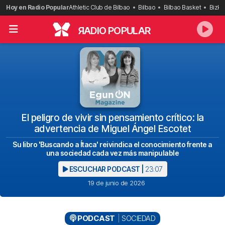
Saltar
Hoy en Radio Popular
Athletic Club de Bilbao
Bilbao
Bilbao Basket
Bizka
al
contenido
R
ADIO POPULAR
El peligro de vivir sin pensamiento crítico: la
advertencia de Miguel Ángel Escotet
Su libro 'Buscando a Ítaca' reivindica el conocimiento frente a
una sociedad cada vez más manipulable
ESCUCHAR PODCAST |
23:07
19 de junio de 2026
PODCAST
SOCIEDAD