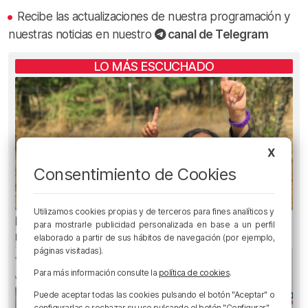
Recibe las actualizaciones de nuestra programación y
nuestras noticias en nuestro
canal de Telegram
LO MÁS ESCUCHADO
X
Consentimiento de Cookies
Utilizamos cookies propias y de terceros para fines analíticos y
El aviso de los pediatras ante el eclipse: una
para mostrarle publicidad personalizada en base a un perfil
mirada puede causar daños irreversibles
elaborado a partir de sus hábitos de navegación (por ejemplo,
páginas visitadas).
Para más información consulte la
política de cookies
.
Puede aceptar todas las cookies pulsando el botón "Aceptar" o
configurarlas o rechazar su uso pulsando el botón "Configurar".