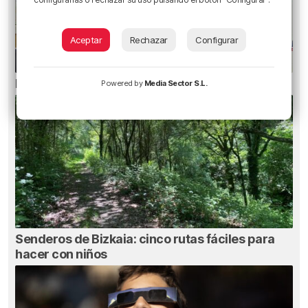
Aceptar
Rechazar
Configurar
El bilbaíno que opta a un récord Guinness
Powered by
Media Sector S.L.
Senderos de Bizkaia: cinco rutas fáciles para
hacer con niños