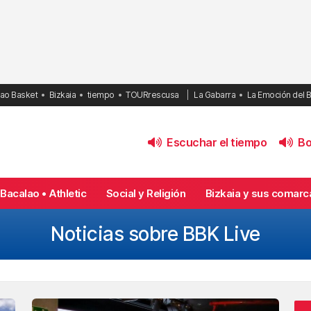
bao Basket
Bizkaia
tiempo
TOURrescusa
La Gabarra
La Emoción del 
Escuchar el tiempo
Bol
Bacalao • Athletic
Social y Religión
Bizkaia y sus comarc
Noticias sobre BBK Live