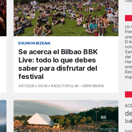
Últ
Un t
Pri
una
El 
EGUNON BIZKAIA
not
Se acerca el Bilbao BBK
San
del
Live: todo lo que debes
Her
saber para disfrutar del
ent
Rec
festival
muje
4/07/2025 • 08:36 • RADIO POPULAR - HERRI IRRATIA
AC
de
ba
Exhi