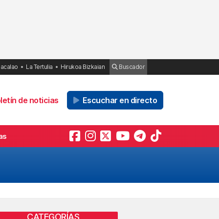
Bacalao
La Tertulia
Hirukoa Bizkaian
Buscador
etín de noticias
Escuchar en directo
as
CATEGORÍAS