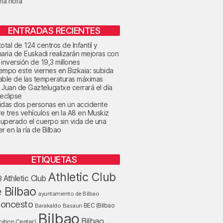
ima hora
ENTRADAS RECIENTES
otal de 124 centros de Infantil y
maria de Euskadi realizarán mejoras con
 inversión de 19,3 millones
tiempo este viernes en Bizkaia: subida
able de las temperaturas máximas
 Juan de Gaztelugatxe cerrará el día
 eclipse
idas dos personas en un accidente
re tres vehículos en la A8 en Muskiz
uperado el cuerpo sin vida de una
r en la ría de Bilbao
ETIQUETAS
Athletic Club
Athletic Club
B
 Bilbao
ayuntamiento de Bilbao
loncesto
BEC (Bilbao
Barakaldo
Basauri
Bilbao
Bilbao
bition Center)