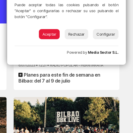
Puede aceptar todas las cookies pulsando el botón
"Aceptar" o configurarlas o rechazar su uso pulsando el
botón "Configurar".
PLANEANDO BIZKAIA
Aceptar
Rechazar
Configurar
Este fin de semana: Bilbao
BBK Live y Mójate-Busti
Powered by
Media Sector S.L.
Zaitez
6/07/2023 • 12:21 • RADIO POPULAR - HERRI IRRATIA
Planes para este fin de semana en
Bilbao: del 7 al 9 de julio