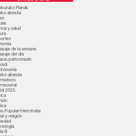
eburuko Planak
eko abestia
bao
kaia
ncia y salud
tura
ortes
nomía
paisaje de la semana
aisaje del día
acio patrocinado
kadi
tronomía
rko abestia
ormativos
ernacional
aldi 2025
ica
nión
tica
o Popular-Herri Irratia
al y religión
iedad
nología
le B