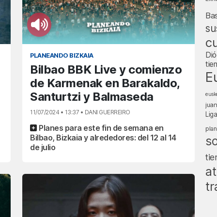
Ba
su
cu
Dió
PLANEANDO BIZKAIA
tie
Bilbao BBK Live y comienzo
E
de Karmenak en Barakaldo,
Santurtzi y Balmaseda
eusk
jua
11/07/2024 • 13:37 • DANI GUERREIRO
Lig
Planes para este fin de semana en
pla
Bilbao, Bizkaia y alrededores: del 12 al 14
s
de julio
ti
at
tr