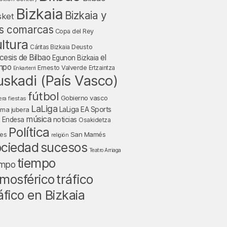
Bizkaia
Bizkaia y
sket
s comarcas
Copa del Rey
ltura
Deusto
Cáritas Bizkaia
cesis de Bilbao
el
Egunon Bizkaia
mpo
Ernesto Valverde
Ertzaintza
Enkarterri
uskadi (País Vasco)
fútbol
Gobierno vasco
fiestas
era
LaLiga
LaLiga EA Sports
nma jubera
música
a Endesa
noticias
Osakidetza
Política
San Mamés
nes
religión
ociedad
sucesos
Teatro Arriaga
tiempo
empo
tráfico
mosférico
áfico en Bizkaia