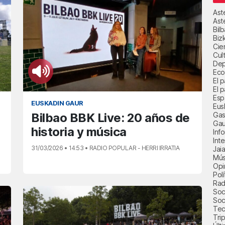
Ast
Ast
Bil
Biz
Cie
Cul
Dep
Eco
El 
El p
Esp
EUSKADIN GAUR
Eus
Gas
Bilbao BBK Live: 20 años de
Gau
historia y música
Inf
Int
31/03/2026 • 14:53 • RADIO POPULAR - HERRI IRRATIA
Jai
Mús
Opi
Polí
Radi
Soci
Soc
Tec
Trip