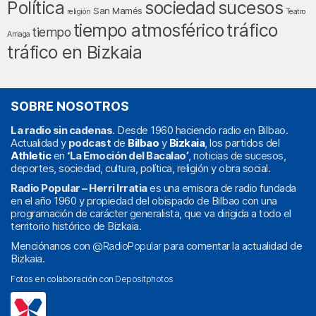
Política
sociedad
sucesos
San Mamés
religión
Teatro
tráfico
tiempo atmosférico
tiempo
Arriaga
tráfico en Bizkaia
SOBRE NOSOTROS
La radio sin cadenas
. Desde 1960 haciendo radio en Bilbao.
Actualidad y
podcast
de
Bilbao
y
Bizkaia
, los partidos del
Athletic
en
‘La Emoción del Bacalao’
, noticias de sucesos,
deportes, sociedad, cultura, política, religión y obra social.
Radio Popular – Herri Irratia
es una emisora de radio fundada
en el año 1960 y propiedad del obispado de Bilbao con una
programación de carácter generalista, que va dirigida a todo el
territorio histórico de Bizkaia.
Menciónanos con
@RadioPopular
para comentar la actualidad de
Bizkaia.
Fotos en colaboración con
Depositphotos