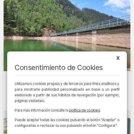
X
Consentimiento de Cookies
EUSKADIN GAUR
Utilizamos cookies propias y de terceros para fines analíticos y
Las lluvias incrementan hasta el 87%
para mostrarle publicidad personalizada en base a un perfil
el nivel de los embalses
elaborado a partir de sus hábitos de navegación (por ejemplo,
páginas visitadas).
24/05/2024 • 07:11 • RADIO POPULAR - HERRI IRRATIA
Para más información consulte la
política de cookies
.
Puede aceptar todas las cookies pulsando el botón "Aceptar" o
configurarlas o rechazar su uso pulsando el botón "Configurar".