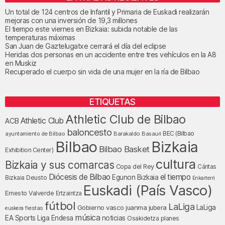
Un total de 124 centros de Infantil y Primaria de Euskadi realizarán
mejoras con una inversión de 19,3 millones
El tiempo este viernes en Bizkaia: subida notable de las
temperaturas máximas
San Juan de Gaztelugatxe cerrará el día del eclipse
Heridas dos personas en un accidente entre tres vehículos en la A8
en Muskiz
Recuperado el cuerpo sin vida de una mujer en la ría de Bilbao
ETIQUETAS
Athletic Club de Bilbao
Athletic Club
ACB
baloncesto
BEC (Bilbao
ayuntamiento de Bilbao
Barakaldo
Basauri
Bilbao
Bizkaia
Bilbao Basket
Exhibition Center)
cultura
Bizkaia y sus comarcas
Copa del Rey
Cáritas
Diócesis de Bilbao
el tiempo
Egunon Bizkaia
Deusto
Bizkaia
Enkarterri
Euskadi (País Vasco)
Ernesto Valverde
Ertzaintza
fútbol
LaLiga
LaLiga
Gobierno vasco
juanma jubera
fiestas
euskera
música
EA Sports
Liga Endesa
noticias
Osakidetza
planes