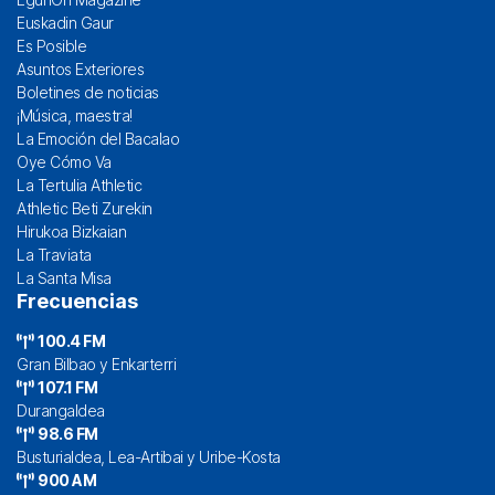
Euskadin Gaur
Es Posible
Asuntos Exteriores
Boletines de noticias
¡Música, maestra!
La Emoción del Bacalao
Oye Cómo Va
La Tertulia Athletic
Athletic Beti Zurekin
Hirukoa Bizkaian
La Traviata
La Santa Misa
Frecuencias
100.4 FM
Gran Bilbao y Enkarterri
107.1 FM
Durangaldea
98.6 FM
Busturialdea, Lea-Artibai y Uribe-Kosta
900 AM